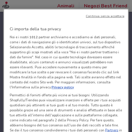
Animali
Negozi Best Friend
Continua senza accettare
Ci importa della tua privacy
Noi e i nostri
1012
partner archiviamo e accediamo ai dati personali,
come i dati di navigazione gli o identificatori univoci, sul tuo dispositivo.
Selezionando Accetto, abiliti le tecnologie di tracciamento affinché
supportino gli scopi mostrati alla voce "Noi e i nostri partner trattiamo i
dati da fornire". Nel caso in cui queste tecnologie dovessero essere
disabilitate, alcuni contenuti e annunci visualizzati potrebbero non
essere rilevanti. Puoi accedere nuovamente a questo menu per
modificare le tue scelte o per revocare il consenso facendo clic sul link
Mostra finalità in fondo alla pagina web. Tali scelte avranno effetto nel
contesto del nostro Sito web. Per maggiori informazioni, consulta
l'Informativa sulla privacy.
Privacy policy
Permettici di fornirti offerte più vicine ai tuoi bisogni: Utilizzando
Shopfully/Tiendeo puoi visualizzare inserzioni e offerte per i tuoi acquisti
quotidiani più attinenti ai tuoi gusti e al tuo mondo. Tutto questo è
possibile grazie ad una serie di strumenti e analisi effettuate in base alle
tue attività all'interno dell'applicazione e sulle piattaforme collegate,
come indicato nel paragrafo 2 della Privacy Policy. Per fare questo,
abbiamo bisogno del tuo consenso sull'uso dei dati raccolti a tale fine.
Se dai il tuo consenso condivideremo i tuoi dati personali con
Partners
in