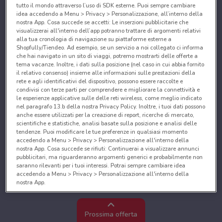
tutto il mondo attraverso l’uso di SDK esterne. Puoi sempre cambiare
idea accedendo a Menu > Privacy > Personalizzazione, all’interno della
nostra App. Cosa succede se accetti: Le inserzioni pubblicitarie che
visualizzerai all'interno dell’app potranno trattare di argomenti relativi
alla tua cronologia di navigazione su piattaforme esterne a
Shopfully/Tiendeo. Ad esempio, se un servizio a noi collegato ci informa
che hai navigato in un sito di viaggi, potremo mostrarti delle offerte a
tema vacanze. Inoltre, i dati sulla posizione (nel caso in cui abbia fornito
il relativo consenso) insieme alle informazioni sulle prestazioni della
rete e agli identificativi del dispositivo, possono essere raccolte e
condivisi con terze parti per comprendere e migliorare la connettività e
le esperienze applicative sulle delle reti wireless, come meglio indicato
nel paragrafo 13.b della nostra Privacy Policy. Inoltre, i tuoi dati possono
anche essere utilizzati per la creazione di report, ricerche di mercato,
scientifiche e statistiche, analisi basate sulla posizione e analisi delle
tendenze. Puoi modificare le tue preferenze in qualsiasi momento
accedendo a Menu > Privacy > Personalizzazione all'interno della
nostra App. Cosa succede se rifiuti: Continuerai a visualizzare annunci
pubblicitari, ma riguarderanno argomenti generici e probabilmente non
saranno rilevanti per i tuoi interessi. Potrai sempre cambiare idea
accedendo a Menu > Privacy > Personalizzazione all'interno della
nostra App.
Noi e i nostri partner trattiamo i dati per fornire:
Utilizzare dati di geolocalizzazione precisi. Scansione attiva delle
Prossima offerta
caratteristiche del dispositivo ai fini dell’identificazione. Archiviare