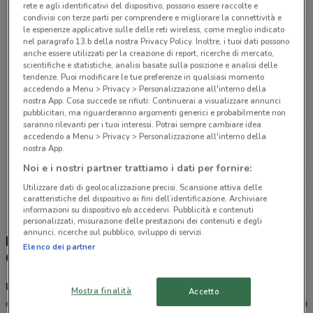
15.4 km
rete e agli identificativi del dispositivo, possono essere raccolte e
condivisi con terze parti per comprendere e migliorare la connettività e
le esperienze applicative sulle delle reti wireless, come meglio indicato
Via Casale Redicicoli 501 Roma
nel paragrafo 13.b della nostra Privacy Policy. Inoltre, i tuoi dati possono
anche essere utilizzati per la creazione di report, ricerche di mercato,
15.5 km
CHIUSO
scientifiche e statistiche, analisi basate sulla posizione e analisi delle
tendenze. Puoi modificare le tue preferenze in qualsiasi momento
accedendo a Menu > Privacy > Personalizzazione all'interno della
Via Alberto Lionello 102 Roma
nostra App. Cosa succede se rifiuti: Continuerai a visualizzare annunci
15.7 km
CHIUSO
pubblicitari, ma riguarderanno argomenti generici e probabilmente non
saranno rilevanti per i tuoi interessi. Potrai sempre cambiare idea
accedendo a Menu > Privacy > Personalizzazione all'interno della
Piazza Talenti 15 Roma
nostra App.
15.9 km
CHIUSO
Noi e i nostri partner trattiamo i dati per fornire:
Utilizzare dati di geolocalizzazione precisi. Scansione attiva delle
Tutti i negozi Douglas
caratteristiche del dispositivo ai fini dell’identificazione. Archiviare
informazioni su dispositivo e/o accedervi. Pubblicità e contenuti
personalizzati, misurazione delle prestazioni dei contenuti e degli
annunci, ricerche sul pubblico, sviluppo di servizi.
Douglas - sconti e offerte, negozi e Douglas
Elenco dei partner
Card
Douglas
è una catena che si occupa della vendita di profumi,
Mostra finalità
Accetto
cosmetici, articoli di make up e accessori: tutto ciò che è sinonimo di