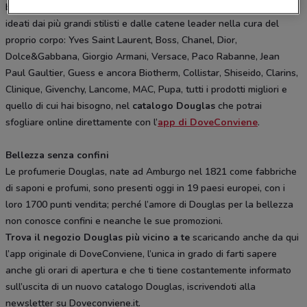
bellezza e di benessere. Da Douglas solo i profumi e i trattamenti
ideati dai più grandi stilisti e dalle catene leader nella cura del
proprio corpo: Yves Saint Laurent, Boss, Chanel, Dior,
Dolce&Gabbana, Giorgio Armani, Versace, Paco Rabanne, Jean
Paul Gaultier, Guess e ancora Biotherm, Collistar, Shiseido, Clarins,
Clinique, Givenchy, Lancome, MAC, Pupa, tutti i prodotti migliori e
quello di cui hai bisogno, nel
catalogo Douglas
che potrai
sfogliare online direttamente con l’
app di DoveConviene
.
Bellezza senza confini
Le profumerie Douglas, nate ad Amburgo nel 1821 come fabbriche
di saponi e profumi, sono presenti oggi in 19 paesi europei, con i
loro 1700 punti vendita; perché l’amore di Douglas per la bellezza
non conosce confini e neanche le sue promozioni.
Trova il negozio Douglas più vicino a te
scaricando anche da qui
l’app originale di DoveConviene, l’unica in grado di farti sapere
anche gli orari di apertura e che ti tiene costantemente informato
sull’uscita di un nuovo catalogo Douglas, iscrivendoti alla
newsletter su Doveconviene.it.