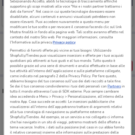
Selezionando Accetto, abiliti le tecnologie di tracciamento affinché
supportino gli scopi mostrati alla voce "Noi e i nostri partner trattiamo i
dati da fornire". Nel caso in cui queste tecnologie dovessero essere
Douglas
disabilitate, alcuni contenuti e annunci visualizzati potrebbero non
essere rilevanti. Puoi accedere nuovamente a questo menu per
Scade il 22/09
5.6 km
modificare le tue scelte o per revocare il consenso facendo clic sul link
Mostra finalità in fondo alla pagina web. Tali scelte avranno effetto nel
contesto del nostro Sito web. Per maggiori informazioni, consulta
Porta DoveConviene sempre con te!
l'Informativa sulla privacy.
Privacy policy
Puoi trovare le migliori offerte dei negozi vicino a te,
salvarle e creare la tua lista del risparmio, comodamente
Permettici di fornirti offerte più vicine ai tuoi bisogni: Utilizzando
dal tuo cellulare.
Shopfully/Tiendeo puoi visualizzare inserzioni e offerte per i tuoi acquisti
quotidiani più attinenti ai tuoi gusti e al tuo mondo. Tutto questo è
SCARICA L’APP
possibile grazie ad una serie di strumenti e analisi effettuate in base alle
tue attività all'interno dell'applicazione e sulle piattaforme collegate,
come indicato nel paragrafo 2 della Privacy Policy. Per fare questo,
abbiamo bisogno del tuo consenso sull'uso dei dati raccolti a tale fine.
Se dai il tuo consenso condivideremo i tuoi dati personali con
Partners
in
Negozi e orari Douglas
tutto il mondo attraverso l’uso di SDK esterne. Puoi sempre cambiare
idea accedendo a Menu > Privacy > Personalizzazione, all’interno della
nostra App. Cosa succede se accetti: Le inserzioni pubblicitarie che
visualizzerai all'interno dell’app potranno trattare di argomenti relativi
Via Tiburtina Km20.5 Guidonia Montecelio
alla tua cronologia di navigazione su piattaforme esterne a
5.6 km
CHIUSO
Shopfully/Tiendeo. Ad esempio, se un servizio a noi collegato ci informa
che hai navigato in un sito di viaggi, potremo mostrarti delle offerte a
tema vacanze. Inoltre, i dati sulla posizione (nel caso in cui abbia fornito
Via Niccodemi 99 Roma
il relativo consenso) insieme alle informazioni sulle prestazioni della