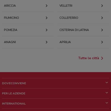
ARICCIA
VELLETRI
FIUMICINO
COLLEFERRO
POMEZIA
CISTERNA DI LATINA
ANAGNI
APRILIA
Tutte le città
DOVECONVIENE
Cos'è DoveConviene
PER LE AZIENDE
Chi siamo
Cosa facciamo
INTERNATIONAL
News e media
Richieste commerciali e marketing