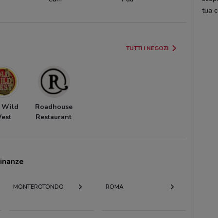
tua c
TUTTI I NEGOZI
 Wild
Roadhouse
est
Restaurant
cinanze
MONTEROTONDO
ROMA