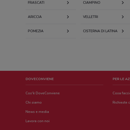
FRASCATI
CIAMPINO
ARICCIA
VELLETRI
POMEZIA
CISTERNA DI LATINA
DOVECONVIENE
PER LE A
Cos'è DoveConviene
Cosa facc
Chi siamo
Richieste 
News e media
Lavora con noi