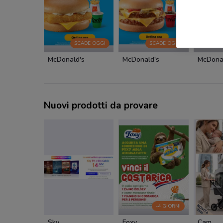
SCADE OGGI
SCADE OGGI
McDonald's
McDonald's
McDona
Nuovi prodotti da provare
-4 GIORNI
Sky
Foxy
Cam