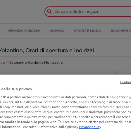
INFANZIA E GIOCHI
ANIMALI
SPORT E MODA
BANCHE E 
ntino, Orari di apertura e Indirizzi
lio
Ristoranti a Guidonia Montecelio
Piz
Contin
 della tua privacy
i
1014
partner archiviamo e accediamo ai dati personali, come i dati di navigazione g
ri univoci, sul tuo dispositivo. Selezionando Accetto, abiliti le tecnologie di tracciame
li scopi mostrati alla voce "Noi e i nostri partner trattiamo i dati da fornire". Nel caso 
ovessero essere disabilitate, alcuni contenuti e annunci visualizzati potrebbero non ess
re nuovamente a questo menu per modificare le tue scelte o per revocare il consenso
tra finalità in fondo alla pagina web. Tali scelte avranno effetto nel contesto del nost
 informazioni, consulta l'Informativa sulla privacy.
Privacy policy