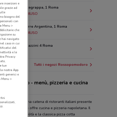
are inserzioni e
Piazza Montegrappa, 1 Roma
bile grazie ad
sulle
23.1 km
CHIUSO
amo bisogno del
 personali con
o a Menu >
Largo Di Torre Argentina, 1 Roma
bblicitarie che
23.6 km
CHIUSO
vigazione su
e hai navigato
(nel caso in cui
Via dei Magazzini 4 Roma
ificativi del
24.8 km
ettività e le
stra Privacy
cato,
Tutti i negozi Rossopomodoro
e tue
la nostra App.
nti generici e
 a Menu >
sopomodoro - menù, pizzeria e cucina
oletana
fini
sopomodoro
è una catena di ristoranti italiani presente
sonalizzati,
zi.
tto il mondo e che offre cucina e pizzeria napoletana. Il
ù
è ricco di specialità e la classica pizza cotta