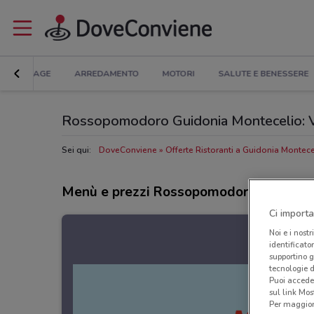
BRICOLAGE
ARREDAMENTO
MOTORI
SALUTE E BENESSERE
Rossopomodoro Guidonia Montecelio: Vola
Sei qui:
DoveConviene
Offerte Ristoranti a Guidonia Montece
Menù e prezzi Rossopomodoro
Ci importa
Noi e i nostr
identificato
supportino g
tecnologie d
Puoi accede
sul link Mos
Per maggiori