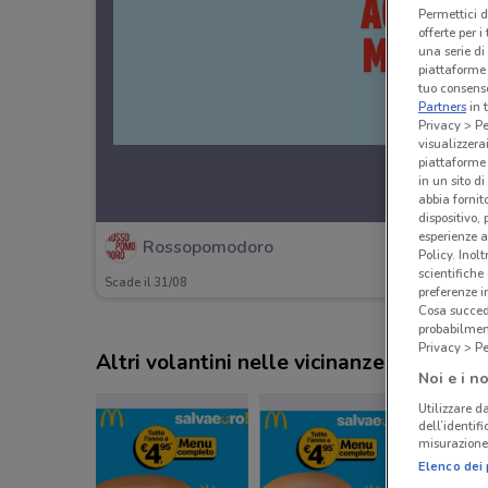
Permettici d
offerte per 
una serie di
piattaforme 
tuo consenso
Partners
in 
Privacy > Pe
visualizzera
piattaforme 
in un sito d
abbia fornit
dispositivo,
esperienze a
Rossopomodoro
Policy. Inolt
scientifiche
Scade il 31/08
preferenze 
Cosa succede
probabilmen
Privacy > Pe
Altri volantini nelle vicinanze
Noi e i no
Utilizzare da
dell’identif
misurazione 
Elenco dei 