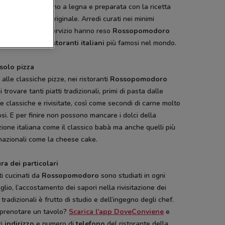
osamente nel forno a legna e preparata con la ricetta
ica partenopea originale. Arredi curati nei minimi
gli e un ottimo servizio hanno reso
Rossopomodoro
delle catene di
ristoranti italiani
più famosi nel mondo.
King
Burger King
Burger King
Autogri
solo pizza
 alle classiche pizze, nei ristoranti
Rossopomodoro
i trovare tanti piatti tradizionali, primi di pasta dalle
te classiche e rivisitate, così come secondi di carne molto
si. E per finire non possono mancare i dolci della
zione italiana come il classico babà ma anche quelli più
nazionali come la cheese cake.
ra dei particolari
tti cucinati da
Rossopomodoro
sono studiati in ogni
glio, l’accostamento dei sapori nella rivisitazione dei
i tradizionali è frutto di studio e dell’ingegno degli chef.
NUOVO
 prenotare un tavolo?
Scarica l’app DoveConviene
e
ri
indirizzo
e numero di
telefono
del ristorante della
Dacia
Disney
Hype