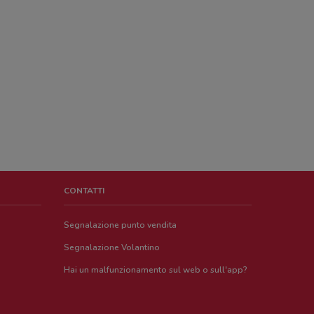
CONTATTI
Segnalazione punto vendita
Segnalazione Volantino
Hai un malfunzionamento sul web o sull'app?