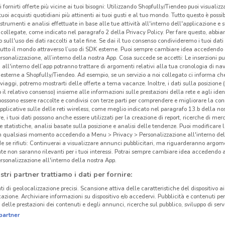
i fornirti offerte più vicine ai tuoi bisogni: Utilizzando Shopfully/Tiendeo puoi visualizz
i tuoi acquisti quotidiani più attinenti ai tuoi gusti e al tuo mondo. Tutto questo è possi
 strumenti e analisi effettuate in base alle tue attività all'interno dell'applicazione e 
collegate, come indicato nel paragrafo 2 della Privacy Policy. Per fare questo, abbi
 sull'uso dei dati raccolti a tale fine. Se dai il tuo consenso condivideremo i tuoi dati
tutto il mondo attraverso l’uso di SDK esterne. Puoi sempre cambiare idea accedend
rsonalizzazione, all’interno della nostra App. Cosa succede se accetti: Le inserzioni pu
i all'interno dell’app potranno trattare di argomenti relativi alla tua cronologia di na
esterne a Shopfully/Tiendeo. Ad esempio, se un servizio a noi collegato ci informa ch
i viaggi, potremo mostrarti delle offerte a tema vacanze. Inoltre, i dati sulla posizione 
o il relativo consenso) insieme alle informazioni sulle prestazioni della rete e agli ident
 possono essere raccolte e condivisi con terze parti per comprendere e migliorare la conn
pplicative sulle delle reti wireless, come meglio indicato nel paragrafo 13.b della no
re, i tuoi dati possono anche essere utilizzati per la creazione di report, ricerche di mer
 e statistiche, analisi basate sulla posizione e analisi delle tendenze. Puoi modificare l
10.9 km
in qualsiasi momento accedendo a Menu > Privacy > Personalizzazione all'interno del
 se rifiuti: Continuerai a visualizzare annunci pubblicitari, ma riguarderanno argome
te non saranno rilevanti per i tuoi interessi. Potrai sempre cambiare idea accedendo
Ros
rsonalizzazione all'interno della nostra App.
nap
stri partner trattiamo i dati per fornire:
ti di geolocalizzazione precisi. Scansione attiva delle caratteristiche del dispositivo ai 
Ros
icazione. Archiviare informazioni su dispositivo e/o accedervi. Pubblicità e contenuti per
delle prestazioni dei contenuti e degli annunci, ricerche sul pubblico, sviluppo di servi
in tu
partner
men