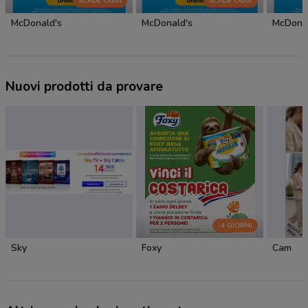
SCADE OGGI
SCADE OGGI
McDonald's
McDonald's
McDonal
Nuovi prodotti da provare
-4 GIORNI
Sky
Foxy
Cam