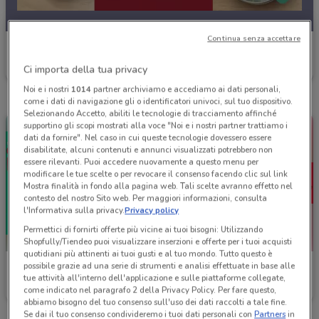
Continua senza accettare
Roadhouse Restaurant
Ci importa della tua privacy
Scade il 18/08
12.5 km
Noi e i nostri
1014
partner archiviamo e accediamo ai dati personali,
come i dati di navigazione gli o identificatori univoci, sul tuo dispositivo.
Selezionando Accetto, abiliti le tecnologie di tracciamento affinché
supportino gli scopi mostrati alla voce "Noi e i nostri partner trattiamo i
dati da fornire". Nel caso in cui queste tecnologie dovessero essere
disabilitate, alcuni contenuti e annunci visualizzati potrebbero non
essere rilevanti. Puoi accedere nuovamente a questo menu per
modificare le tue scelte o per revocare il consenso facendo clic sul link
Mostra finalità in fondo alla pagina web. Tali scelte avranno effetto nel
contesto del nostro Sito web. Per maggiori informazioni, consulta
l'Informativa sulla privacy.
Privacy policy
Permettici di fornirti offerte più vicine ai tuoi bisogni: Utilizzando
Shopfully/Tiendeo puoi visualizzare inserzioni e offerte per i tuoi acquisti
quotidiani più attinenti ai tuoi gusti e al tuo mondo. Tutto questo è
possibile grazie ad una serie di strumenti e analisi effettuate in base alle
Roadhouse Restaurant
Roadhouse Restaurant
tue attività all'interno dell'applicazione e sulle piattaforme collegate,
come indicato nel paragrafo 2 della Privacy Policy. Per fare questo,
Scade il 18/08
12.5 km
Scade il 18/08
12.5 km
abbiamo bisogno del tuo consenso sull'uso dei dati raccolti a tale fine.
Se dai il tuo consenso condivideremo i tuoi dati personali con
Partners
in