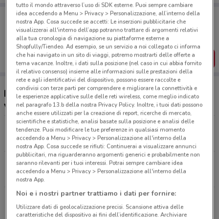
tutto il mondo attraverso l’uso di SDK esterne. Puoi sempre cambiare
idea accedendo a Menu > Privacy > Personalizzazione, all’interno della
Porta DoveConviene sempre con te!
nostra App. Cosa succede se accetti: Le inserzioni pubblicitarie che
Puoi trovare le migliori offerte dei negozi vicino a te,
visualizzerai all'interno dell’app potranno trattare di argomenti relativi
salvarle e creare la tua lista del risparmio, comodamente
alla tua cronologia di navigazione su piattaforme esterne a
dal tuo cellulare.
Shopfully/Tiendeo. Ad esempio, se un servizio a noi collegato ci informa
che hai navigato in un sito di viaggi, potremo mostrarti delle offerte a
SCARICA L’APP
tema vacanze. Inoltre, i dati sulla posizione (nel caso in cui abbia fornito
il relativo consenso) insieme alle informazioni sulle prestazioni della
rete e agli identificativi del dispositivo, possono essere raccolte e
condivisi con terze parti per comprendere e migliorare la connettività e
Ristoranti Roadhouse Restaurant nelle
le esperienze applicative sulle delle reti wireless, come meglio indicato
vicinanze
nel paragrafo 13.b della nostra Privacy Policy. Inoltre, i tuoi dati possono
anche essere utilizzati per la creazione di report, ricerche di mercato,
scientifiche e statistiche, analisi basate sulla posizione e analisi delle
Via Tiburtina, 1229 Roma
tendenze. Puoi modificare le tue preferenze in qualsiasi momento
accedendo a Menu > Privacy > Personalizzazione all'interno della
12.5 km
CHIUSO
nostra App. Cosa succede se rifiuti: Continuerai a visualizzare annunci
pubblicitari, ma riguarderanno argomenti generici e probabilmente non
Via Aristide Merloni, 141 Roma
saranno rilevanti per i tuoi interessi. Potrai sempre cambiare idea
accedendo a Menu > Privacy > Personalizzazione all'interno della
16.2 km
CHIUSO
nostra App.
Noi e i nostri partner trattiamo i dati per fornire:
Via Salaria, 1350 Roma
Utilizzare dati di geolocalizzazione precisi. Scansione attiva delle
17.1 km
CHIUSO
caratteristiche del dispositivo ai fini dell’identificazione. Archiviare