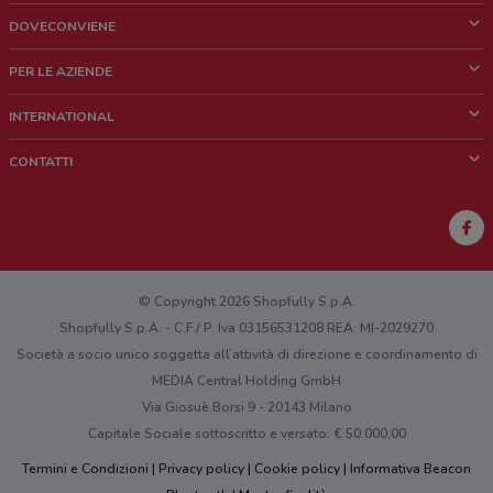
DOVECONVIENE
Cos'è DoveConviene
PER LE AZIENDE
Chi siamo
Cosa facciamo
INTERNATIONAL
News e media
Richieste commerciali e marketing
Brazil
CONTATTI
Lavora con noi
Mexico
Segnalazione punto vendita
France
Segnalazione Volantino
Australia
Hai un malfunzionamento sul web o sull'app?
New Zealand
© Copyright 2026 Shopfully S.p.A.
Shopfully S.p.A. - C.F / P. Iva 03156531208 REA: MI-2029270
Società a socio unico soggetta all’attività di direzione e coordinamento di
MEDIA Central Holding GmbH
Via Giosuè Borsi 9 - 20143 Milano
Capitale Sociale sottoscritto e versato: € 50.000,00
Termini e Condizioni
Privacy policy
Cookie policy
Informativa Beacon