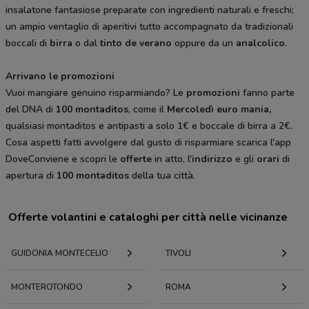
insalatone fantasiose preparate con ingredienti naturali e freschi;
un ampio ventaglio di aperitivi tutto accompagnato da tradizionali
boccali di
birra
o dal
tinto de verano
oppure da un
analcolico
.
Arrivano le promozioni
Vuoi mangiare genuino risparmiando? Le
promozioni
fanno parte
del DNA di
100 montaditos
, come il
Mercoledì euro mania,
qualsiasi montaditos e antipasti a solo 1€ e boccale di birra a 2€.
Cosa aspetti fatti avvolgere dal gusto di risparmiare scarica l'app
DoveConviene e scopri le
offerte
in atto, l'
indirizzo
e gli
orari
di
apertura di
100 montaditos
della tua città.
Offerte volantini e cataloghi per città nelle vicinanze
GUIDONIA MONTECELIO
TIVOLI
MONTEROTONDO
ROMA