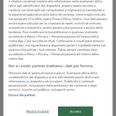
il relativo consenso) insieme alle informazioni sulle prestazioni della
rete e agli identificativi del dispositivo, possono essere raccolte e
Via Collatina, 858 Roma
condivisi con terze parti per comprendere e migliorare la connettività e
10.8 km
le esperienze applicative sulle delle reti wireless, come meglio indicato
nel paragrafo 13.b della nostra Privacy Policy. Inoltre, i tuoi dati possono
anche essere utilizzati per la creazione di report, ricerche di mercato,
Via Dei Castani, 171 Roma
scientifiche e statistiche, analisi basate sulla posizione e analisi delle
18.4 km
tendenze. Puoi modificare le tue preferenze in qualsiasi momento
accedendo a Menu > Privacy > Personalizzazione all'interno della
nostra App. Cosa succede se rifiuti: Continuerai a visualizzare annunci
Via Di San Romano, 3 Roma
pubblicitari, ma riguarderanno argomenti generici e probabilmente non
saranno rilevanti per i tuoi interessi. Potrai sempre cambiare idea
18.5 km
accedendo a Menu > Privacy > Personalizzazione all'interno della
nostra App.
Via Di Acqua Bullicante, 270-278 Roma
Noi e i nostri partner trattiamo i dati per fornire:
19.5 km
Utilizzare dati di geolocalizzazione precisi. Scansione attiva delle
caratteristiche del dispositivo ai fini dell’identificazione. Archiviare
informazioni su dispositivo e/o accedervi. Pubblicità e contenuti
Via Tiburtina, 141 Roma
personalizzati, misurazione delle prestazioni dei contenuti e degli
20.7 km
annunci, ricerche sul pubblico, sviluppo di servizi.
Elenco dei partner
Tutti i negozi 100 Montaditos
Mostra finalità
Accetto