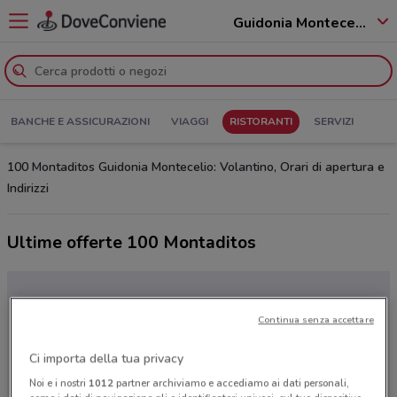
Guidonia Montecelio - 00010
BANCHE E ASSICURAZIONI
VIAGGI
RISTORANTI
SERVIZI
100 Montaditos Guidonia Montecelio: Volantino, Orari di apertura e
Indirizzi
Ultime offerte 100 Montaditos
Continua senza accettare
Ci importa della tua privacy
Noi e i nostri
1012
partner archiviamo e accediamo ai dati personali,