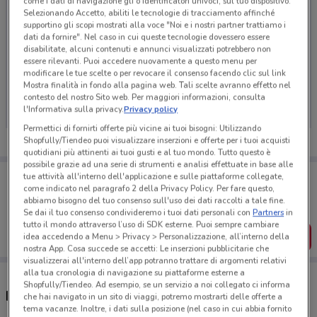
come i dati di navigazione gli o identificatori univoci, sul tuo dispositivo.
Selezionando Accetto, abiliti le tecnologie di tracciamento affinché
supportino gli scopi mostrati alla voce "Noi e i nostri partner trattiamo i
dati da fornire". Nel caso in cui queste tecnologie dovessero essere
disabilitate, alcuni contenuti e annunci visualizzati potrebbero non
essere rilevanti. Puoi accedere nuovamente a questo menu per
Ci dispiace, al momento non abbiamo pubblicato
modificare le tue scelte o per revocare il consenso facendo clic sul link
Mostra finalità in fondo alla pagina web. Tali scelte avranno effetto nel
volantini nella tua zona. Riprova più tardi.
contesto del nostro Sito web. Per maggiori informazioni, consulta
l'Informativa sulla privacy.
Privacy policy
Permettici di fornirti offerte più vicine ai tuoi bisogni: Utilizzando
Shopfully/Tiendeo puoi visualizzare inserzioni e offerte per i tuoi acquisti
quotidiani più attinenti ai tuoi gusti e al tuo mondo. Tutto questo è
possibile grazie ad una serie di strumenti e analisi effettuate in base alle
Porta DoveConviene sempre con te!
tue attività all'interno dell'applicazione e sulle piattaforme collegate,
Puoi trovare le migliori offerte dei negozi vicino a te,
come indicato nel paragrafo 2 della Privacy Policy. Per fare questo,
salvarle e creare la tua lista del risparmio, comodamente
abbiamo bisogno del tuo consenso sull'uso dei dati raccolti a tale fine.
dal tuo cellulare.
Se dai il tuo consenso condivideremo i tuoi dati personali con
Partners
in
tutto il mondo attraverso l’uso di SDK esterne. Puoi sempre cambiare
SCARICA L’APP
idea accedendo a Menu > Privacy > Personalizzazione, all’interno della
nostra App. Cosa succede se accetti: Le inserzioni pubblicitarie che
visualizzerai all'interno dell’app potranno trattare di argomenti relativi
alla tua cronologia di navigazione su piattaforme esterne a
Shopfully/Tiendeo. Ad esempio, se un servizio a noi collegato ci informa
Ristoranti 100 Montaditos nelle vicinanze
che hai navigato in un sito di viaggi, potremo mostrarti delle offerte a
tema vacanze. Inoltre, i dati sulla posizione (nel caso in cui abbia fornito