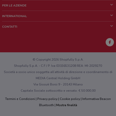
Cos'è DoveConviene
PER LE AZIENDE
Chi siamo
Cosa facciamo
INTERNATIONAL
News e media
Richieste commerciali e marketing
Brazil
CONTATTI
Lavora con noi
Mexico
Segnalazione punto vendita
France
Segnalazione Volantino
Australia
Hai un malfunzionamento sul web o sull'app?
New Zealand
© Copyright 2026 Shopfully S.p.A.
Shopfully S.p.A. - C.F / P. Iva 03156531208 REA: MI-2029270
Società a socio unico soggetta all’attività di direzione e coordinamento di
MEDIA Central Holding GmbH
Via Giosuè Borsi 9 - 20143 Milano
Capitale Sociale sottoscritto e versato: € 50.000,00
Termini e Condizioni
Privacy policy
Cookie policy
Informativa Beacon
Bluetooth
Mostra finalità