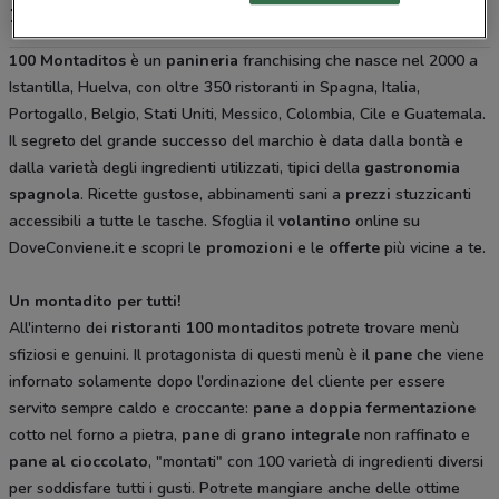
100 Montaditos, offerte e ristoranti
100 Montaditos
è un
panineria
franchising che nasce nel 2000 a
Istantilla, Huelva, con oltre 350 ristoranti in Spagna, Italia,
Portogallo, Belgio, Stati Uniti, Messico, Colombia, Cile e Guatemala.
Il segreto del grande successo del marchio è data dalla bontà e
dalla varietà degli ingredienti utilizzati, tipici della
gastronomia
spagnola
. Ricette gustose, abbinamenti sani a
prezzi
stuzzicanti
accessibili a tutte le tasche. Sfoglia il
volantino
online su
DoveConviene.it e scopri le
promozioni
e le
offerte
più vicine a te.
Un montadito per tutti!
All'interno dei
ristoranti 100
montaditos
potrete trovare menù
sfiziosi e genuini. Il protagonista di questi menù è il
pane
che viene
infornato solamente dopo l'ordinazione del cliente per essere
servito sempre caldo e croccante:
pane
a
doppia fermentazione
cotto nel forno a pietra,
pane
di
grano integrale
non raffinato e
pane al cioccolato
, "montati" con 100 varietà di ingredienti diversi
per soddisfare tutti i gusti. Potrete mangiare anche delle ottime