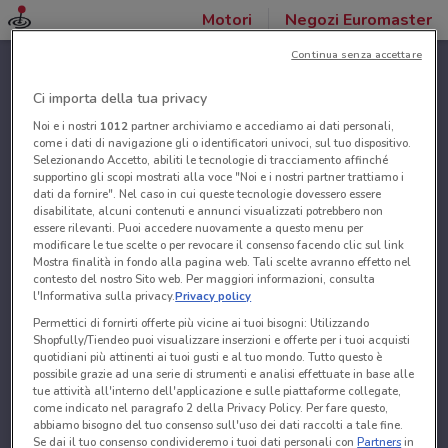
Motori
Negozi Euromaster
Continua senza accettare
Ci importa della tua privacy
Noi e i nostri
1012
partner archiviamo e accediamo ai dati personali,
come i dati di navigazione gli o identificatori univoci, sul tuo dispositivo.
Selezionando Accetto, abiliti le tecnologie di tracciamento affinché
supportino gli scopi mostrati alla voce "Noi e i nostri partner trattiamo i
dati da fornire". Nel caso in cui queste tecnologie dovessero essere
disabilitate, alcuni contenuti e annunci visualizzati potrebbero non
essere rilevanti. Puoi accedere nuovamente a questo menu per
modificare le tue scelte o per revocare il consenso facendo clic sul link
Mostra finalità in fondo alla pagina web. Tali scelte avranno effetto nel
contesto del nostro Sito web. Per maggiori informazioni, consulta
l'Informativa sulla privacy.
Privacy policy
Permettici di fornirti offerte più vicine ai tuoi bisogni: Utilizzando
Shopfully/Tiendeo puoi visualizzare inserzioni e offerte per i tuoi acquisti
quotidiani più attinenti ai tuoi gusti e al tuo mondo. Tutto questo è
possibile grazie ad una serie di strumenti e analisi effettuate in base alle
tue attività all'interno dell'applicazione e sulle piattaforme collegate,
come indicato nel paragrafo 2 della Privacy Policy. Per fare questo,
abbiamo bisogno del tuo consenso sull'uso dei dati raccolti a tale fine.
Se dai il tuo consenso condivideremo i tuoi dati personali con
Partners
in