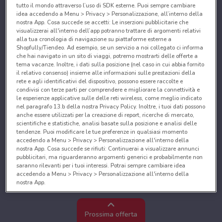
tutto il mondo attraverso l’uso di SDK esterne. Puoi sempre cambiare
idea accedendo a Menu > Privacy > Personalizzazione, all’interno della
nostra App. Cosa succede se accetti: Le inserzioni pubblicitarie che
visualizzerai all'interno dell’app potranno trattare di argomenti relativi
alla tua cronologia di navigazione su piattaforme esterne a
Shopfully/Tiendeo. Ad esempio, se un servizio a noi collegato ci informa
che hai navigato in un sito di viaggi, potremo mostrarti delle offerte a
tema vacanze. Inoltre, i dati sulla posizione (nel caso in cui abbia fornito
il relativo consenso) insieme alle informazioni sulle prestazioni della
rete e agli identificativi del dispositivo, possono essere raccolte e
condivisi con terze parti per comprendere e migliorare la connettività e
le esperienze applicative sulle delle reti wireless, come meglio indicato
nel paragrafo 13.b della nostra Privacy Policy. Inoltre, i tuoi dati possono
anche essere utilizzati per la creazione di report, ricerche di mercato,
scientifiche e statistiche, analisi basate sulla posizione e analisi delle
tendenze. Puoi modificare le tue preferenze in qualsiasi momento
accedendo a Menu > Privacy > Personalizzazione all'interno della
nostra App. Cosa succede se rifiuti: Continuerai a visualizzare annunci
pubblicitari, ma riguarderanno argomenti generici e probabilmente non
saranno rilevanti per i tuoi interessi. Potrai sempre cambiare idea
accedendo a Menu > Privacy > Personalizzazione all'interno della
nostra App.
Noi e i nostri partner trattiamo i dati per fornire:
Utilizzare dati di geolocalizzazione precisi. Scansione attiva delle
Prossima offerta
caratteristiche del dispositivo ai fini dell’identificazione. Archiviare