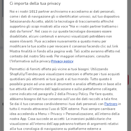
Ci importa della tua privacy
Noi e i nostri
1012
partner archiviamo e accediamo ai dati personali,
-3 GIORNI
come i dati di navigazione gli o identificatori univoci, sul tuo dispositivo.
Selezionando Accetto, abiliti le tecnologie di tracciamento affinché
Unieuro
supportino gli scopi mostrati alla voce "Noi e i nostri partner trattiamo i
dati da fornire". Nel caso in cui queste tecnologie dovessero essere
Scade domenica
2.9 km
disabilitate, alcuni contenuti e annunci visualizzati potrebbero non
essere rilevanti. Puoi accedere nuovamente a questo menu per
modificare le tue scelte o per revocare il consenso facendo clic sul link
Mostra finalità in fondo alla pagina web. Tali scelte avranno effetto nel
Porta DoveConviene sempre con te!
contesto del nostro Sito web. Per maggiori informazioni, consulta
Puoi trovare le migliori offerte dei negozi vicino a te,
l'Informativa sulla privacy.
Privacy policy
salvarle e creare la tua lista del risparmio, comodamente
dal tuo cellulare.
Permettici di fornirti offerte più vicine ai tuoi bisogni: Utilizzando
Shopfully/Tiendeo puoi visualizzare inserzioni e offerte per i tuoi acquisti
SCARICA L’APP
quotidiani più attinenti ai tuoi gusti e al tuo mondo. Tutto questo è
possibile grazie ad una serie di strumenti e analisi effettuate in base alle
tue attività all'interno dell'applicazione e sulle piattaforme collegate,
come indicato nel paragrafo 2 della Privacy Policy. Per fare questo,
abbiamo bisogno del tuo consenso sull'uso dei dati raccolti a tale fine.
Orari e Indirizzi Unieuro
Se dai il tuo consenso condivideremo i tuoi dati personali con
Partners
in
tutto il mondo attraverso l’uso di SDK esterne. Puoi sempre cambiare
idea accedendo a Menu > Privacy > Personalizzazione, all’interno della
nostra App. Cosa succede se accetti: Le inserzioni pubblicitarie che
Via Vandalino, 101 Torino
visualizzerai all'interno dell’app potranno trattare di argomenti relativi
2.9 km
CHIUSO
alla tua cronologia di navigazione su piattaforme esterne a