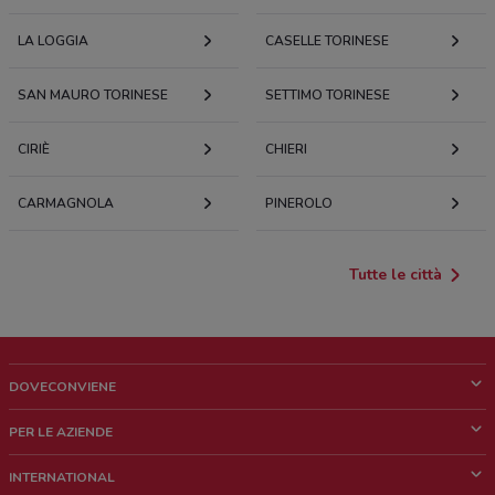
LA LOGGIA
CASELLE TORINESE
SAN MAURO TORINESE
SETTIMO TORINESE
CIRIÈ
CHIERI
CARMAGNOLA
PINEROLO
Tutte le città
DOVECONVIENE
Cos'è DoveConviene
PER LE AZIENDE
Chi siamo
Cosa facciamo
INTERNATIONAL
News e media