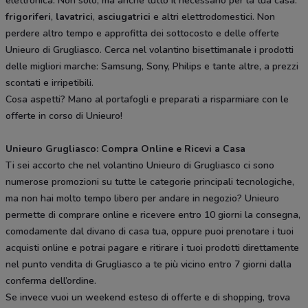
elettronica. Non solo, ma anche tutto il necessario per la tua casa:
frigoriferi
,
lavatrici
,
asciugatrici
e altri elettrodomestici. Non
perdere altro tempo e approfitta dei sottocosto e delle offerte
Unieuro di Grugliasco. Cerca nel volantino bisettimanale i prodotti
delle migliori marche: Samsung, Sony, Philips e tante altre, a prezzi
scontati e irripetibili.
Cosa aspetti? Mano al portafogli e preparati a risparmiare con le
offerte in corso di Unieuro!
Unieuro Grugliasco: Compra Online e Ricevi a Casa
Ti sei accorto che nel volantino Unieuro di Grugliasco ci sono
numerose promozioni su tutte le categorie principali tecnologiche,
ma non hai molto tempo libero per andare in negozio? Unieuro
permette di comprare online e ricevere entro 10 giorni la consegna,
comodamente dal divano di casa tua, oppure puoi prenotare i tuoi
acquisti online e potrai pagare e ritirare i tuoi prodotti direttamente
nel punto vendita di Grugliasco a te più vicino entro 7 giorni dalla
conferma dell’ordine.
Se invece vuoi un weekend esteso di offerte e di shopping, trova