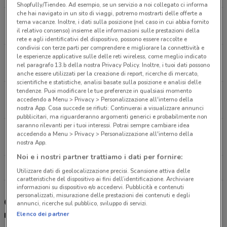
Shopfully/Tiendeo. Ad esempio, se un servizio a noi collegato ci informa
che hai navigato in un sito di viaggi, potremo mostrarti delle offerte a
Via Torino Pianezza, 148 Collegno
tema vacanze. Inoltre, i dati sulla posizione (nel caso in cui abbia fornito
il relativo consenso) insieme alle informazioni sulle prestazioni della
3.9 km
CHIUSO
rete e agli identificativi del dispositivo, possono essere raccolte e
condivisi con terze parti per comprendere e migliorare la connettività e
Via Giaveno, 63 Rivalta Di Torino
le esperienze applicative sulle delle reti wireless, come meglio indicato
nel paragrafo 13.b della nostra Privacy Policy. Inoltre, i tuoi dati possono
7.8 km
CHIUSO
anche essere utilizzati per la creazione di report, ricerche di mercato,
scientifiche e statistiche, analisi basate sulla posizione e analisi delle
tendenze. Puoi modificare le tue preferenze in qualsiasi momento
Corso Vittorio Emanuele Ii, 53 Torino
accedendo a Menu > Privacy > Personalizzazione all'interno della
7.8 km
CHIUSO
nostra App. Cosa succede se rifiuti: Continuerai a visualizzare annunci
pubblicitari, ma riguarderanno argomenti generici e probabilmente non
saranno rilevanti per i tuoi interessi. Potrai sempre cambiare idea
Via Canelli, 112 Torino
accedendo a Menu > Privacy > Personalizzazione all'interno della
8 km
CHIUSO
nostra App.
Noi e i nostri partner trattiamo i dati per fornire:
Tutti i negozi Unieuro
Utilizzare dati di geolocalizzazione precisi. Scansione attiva delle
caratteristiche del dispositivo ai fini dell’identificazione. Archiviare
informazioni su dispositivo e/o accedervi. Pubblicità e contenuti
personalizzati, misurazione delle prestazioni dei contenuti e degli
Gli sconti del nuovo volantino Unieuro e i
annunci, ricerche sul pubblico, sviluppo di servizi.
negozi
Elenco dei partner