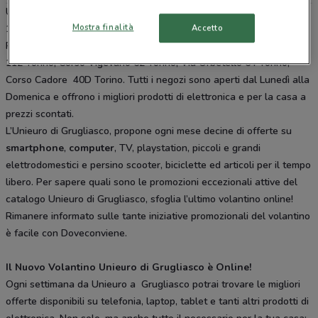
Unieuro è presente in vari punti della città: lo trovi in Via Vandalino
Mostra finalità
Accetto
101 Torino, Via Torino Pianezza 148 Collegno, Via Giaveno 63
Rivalta Di Torino, Corso Vittorio Emanuele Ii 53 Torino, Via Canelli
112 Torino, Corso Vigevano 62 Torino, Via Orbetello 64 Torino,
Corso Cadore 40D Torino. Tutti i negozi sono aperti dal Lunedì alla
Domenica e offrono i migliori prodotti di elettronica e per la casa a
prezzi scontati.
L’Unieuro di Grugliasco, propone ogni mese decine di offerte su
smartphone
,
computer
, TV, playstation, piccoli e grandi
elettrodomestici e persino scooter, biciclette ed articoli per il tempo
libero. Per sapere quali sono le promozioni eccezionali attive del
catalogo Unieuro di Grugliasco, sfoglia l’ultimo volantino online!
Rimanere informato sulle tante iniziative promozionali del volantino
è facile con Doveconviene.
Il Nuovo Volantino Unieuro di Grugliasco è Online!
Ogni settimana da Unieuro a Grugliasco potrai trovare le migliori
offerte disponibili su telefonia, laptop, tablet e tanti altri prodotti di