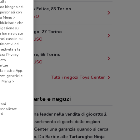
sulle
amo bisogno del
Piazza Carlo Felice, 85 Torino
 personali con
8 km
CHIUSO
o a Menu >
bblicitarie che
vigazione su
Via Verolengo, 27 Torino
e hai navigato
(nel caso in cui
8.1 km
CHIUSO
ificativi del
ettività e le
C.So G.Cesare, 65 Torino
stra Privacy
cato,
9.2 km
CHIUSO
e tue
la nostra App.
nti generici e
Tutti i negozi Toys Center
 a Menu >
s Center, offerte e negozi
fini
sonalizzati,
 Center
è la catena leader nella vendita di
giocattoli
.
zi.
alità e il vasto assortimento di giochi delle migliori
he fanno di
Toys Center
una garanzia quando si cerca
uovissimo prodotto. Da
Barbie
alle
Tartarughe Ninja
,