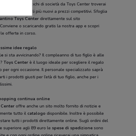
ego
ai classici giochi di società da Toys Center troverai
e tutti i giocattoli più nuovi a prezzi competitivi. Sfoglia
antino Toys Center
direttamente sul sito
onviene o scaricando gratis la nostra app e scopri
 le offerte in corso.
issime idee regalo
le
si sta avvicinando? Il compleanno di tuo figlio è alle
e?
Toys Center
è il luogo ideale per scegliere il regalo
o per ogni occasione. Il personale specializzato saprà
arti i prodotti giusti per l’età di tuo figlio, anche per i
lissimi.
hopping continua online
 Center
offre anche un sito molto fornito di notizie e
mente tutto il
catalogo
disponibile. Inoltre è possibile
stare tutti i prodotti direttamente online. Sugli ordini del
e superiore agli 89 euro le
spese di spedizione
sono
ite e con ogni ordine online riceverai una simpatica