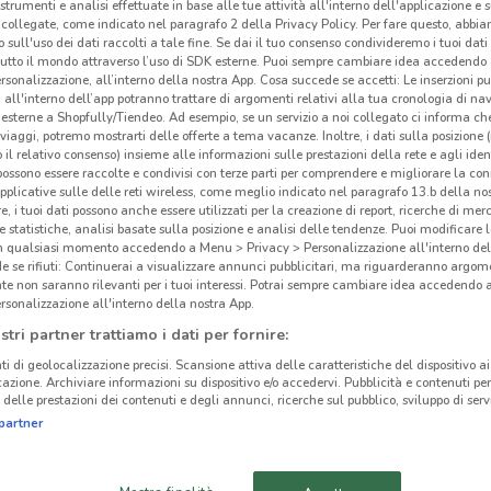
 strumenti e analisi effettuate in base alle tue attività all'interno dell'applicazione e 
collegate, come indicato nel paragrafo 2 della Privacy Policy. Per fare questo, abbi
 sull'uso dei dati raccolti a tale fine. Se dai il tuo consenso condivideremo i tuoi dati
tutto il mondo attraverso l’uso di SDK esterne. Puoi sempre cambiare idea accedend
rsonalizzazione, all’interno della nostra App. Cosa succede se accetti: Le inserzioni pu
i all'interno dell’app potranno trattare di argomenti relativi alla tua cronologia di na
esterne a Shopfully/Tiendeo. Ad esempio, se un servizio a noi collegato ci informa ch
i viaggi, potremo mostrarti delle offerte a tema vacanze. Inoltre, i dati sulla posizione 
o il relativo consenso) insieme alle informazioni sulle prestazioni della rete e agli ident
 possono essere raccolte e condivisi con terze parti per comprendere e migliorare la conn
pplicative sulle delle reti wireless, come meglio indicato nel paragrafo 13.b della no
re, i tuoi dati possono anche essere utilizzati per la creazione di report, ricerche di mer
 e statistiche, analisi basate sulla posizione e analisi delle tendenze. Puoi modificare l
in qualsiasi momento accedendo a Menu > Privacy > Personalizzazione all'interno del
 se rifiuti: Continuerai a visualizzare annunci pubblicitari, ma riguarderanno argome
te non saranno rilevanti per i tuoi interessi. Potrai sempre cambiare idea accedendo
2.8 km
rsonalizzazione all'interno della nostra App.
stri partner trattiamo i dati per fornire:
Toy
ti di geolocalizzazione precisi. Scansione attiva delle caratteristiche del dispositivo ai 
icazione. Archiviare informazioni su dispositivo e/o accedervi. Pubblicità e contenuti per
Toys
delle prestazioni dei contenuti e degli annunci, ricerche sul pubblico, sviluppo di servi
partner
La qu
marc
un n