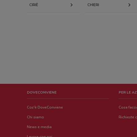
CIRIÈ
CHIERI
DOVECONVIENE
PER LE A
Cos'è DoveConviene
Cosa facc
Chi siamo
Richieste 
News e media
Lavora con noi