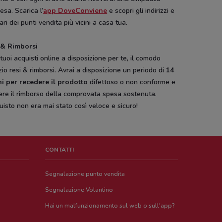
esa. Scarica l’
app DoveConviene
e scopri gli indirizzi e
rari dei punti vendita più vicini a casa tua.
 & Rimborsi
 tuoi acquisti online a disposizione per te, il comodo
zio resi & rimborsi. Avrai a disposizione un periodo di
14
ni per recedere il prodotto
difettoso o non conforme e
ere il rimborso della comprovata spesa sostenuta.
uisto non era mai stato così veloce e sicuro!
CONTATTI
Segnalazione punto vendita
Segnalazione Volantino
Hai un malfunzionamento sul web o sull'app?