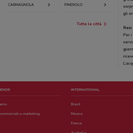
CARMAGNOLA
PINEROLO
sorpr
gli o
Tutte le città
Resi
Per i
servi
gior
ricev
L’acq
ZIENDE
INTERNATIONAL
iamo
Brazil
commerciali e marketing
Mexico
France
Australia