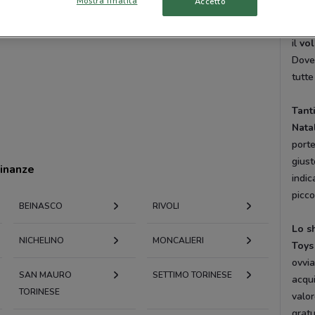
Mostra finalità
Accetto
dai
L
sempr
il
vol
DoveC
tutte
Tant
Nata
port
giust
cinanze
indic
picco
BEINASCO
RIVOLI
Lo s
NICHELINO
MONCALIERI
Toys
ovvia
SAN MAURO
SETTIMO TORINESE
acqui
TORINESE
valor
gratu