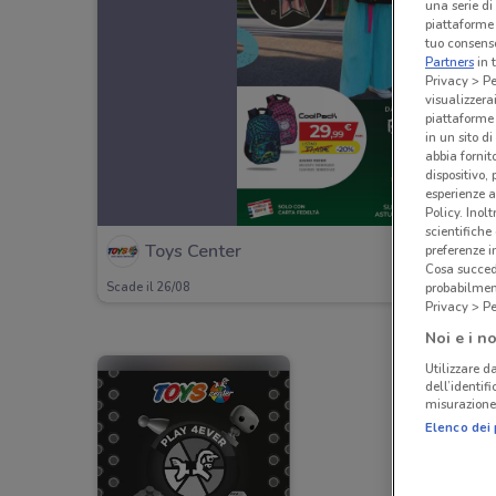
una serie di
piattaforme 
tuo consenso
Partners
in 
Privacy > Pe
visualizzera
piattaforme 
in un sito d
abbia fornit
dispositivo,
esperienze a
Policy. Inolt
scientifiche
Toys Center
preferenze 
Cosa succede
probabilmen
Scade il 26/08
Privacy > Pe
Noi e i no
Utilizzare da
dell’identif
misurazione 
Elenco dei 