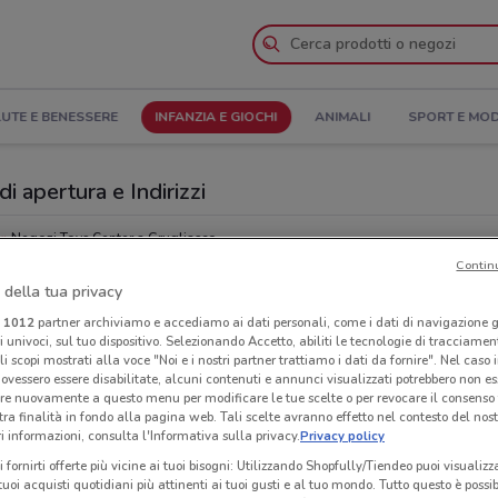
UTE E BENESSERE
INFANZIA E GIOCHI
ANIMALI
SPORT E MO
i apertura e Indirizzi
Negozi Toys Center a Grugliasco
Contin
 della tua privacy
r
Neg
i
1012
partner archiviamo e accediamo ai dati personali, come i dati di navigazione g
ri univoci, sul tuo dispositivo. Selezionando Accetto, abiliti le tecnologie di tracciame
li scopi mostrati alla voce "Noi e i nostri partner trattiamo i dati da fornire". Nel caso 
ovessero essere disabilitate, alcuni contenuti e annunci visualizzati potrebbero non ess
re nuovamente a questo menu per modificare le tue scelte o per revocare il consenso
tra finalità in fondo alla pagina web. Tali scelte avranno effetto nel contesto del nost
 informazioni, consulta l'Informativa sulla privacy.
Privacy policy
i fornirti offerte più vicine ai tuoi bisogni: Utilizzando Shopfully/Tiendeo puoi visualizz
i tuoi acquisti quotidiani più attinenti ai tuoi gusti e al tuo mondo. Tutto questo è possi