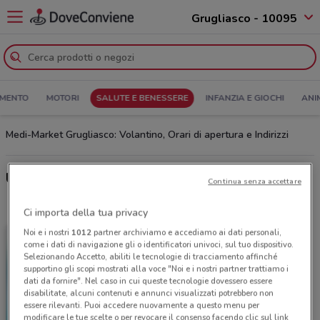
Grugliasco - 10095
MENTO
MOTORI
SALUTE E BENESSERE
INFANZIA E GIOCHI
ANI
Medi-Market Grugliasco: Volantino, Orari di apertura e Indirizzi
Ultime offerte del volantino Medi-Market
Continua senza accettare
Ci importa della tua privacy
Noi e i nostri
1012
partner archiviamo e accediamo ai dati personali,
come i dati di navigazione gli o identificatori univoci, sul tuo dispositivo.
Selezionando Accetto, abiliti le tecnologie di tracciamento affinché
supportino gli scopi mostrati alla voce "Noi e i nostri partner trattiamo i
dati da fornire". Nel caso in cui queste tecnologie dovessero essere
disabilitate, alcuni contenuti e annunci visualizzati potrebbero non
essere rilevanti. Puoi accedere nuovamente a questo menu per
modificare le tue scelte o per revocare il consenso facendo clic sul link