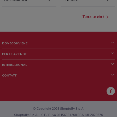
CARMAGNOLA
PINEROLO
Tutte le città
DOVECONVIENE
Cos'è DoveConviene
PER LE AZIENDE
Chi siamo
Cosa facciamo
INTERNATIONAL
News e media
Richieste commerciali e marketing
Brazil
CONTATTI
Lavora con noi
Mexico
Segnalazione punto vendita
France
Segnalazione Volantino
Australia
Hai un malfunzionamento sul web o sull'app?
New Zealand
© Copyright 2026 Shopfully S.p.A.
Shopfully S.p.A. - C.F / P. Iva 03156531208 REA: MI-2029270