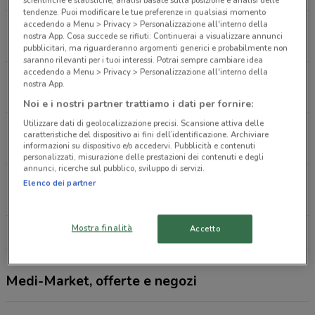
scientifiche e statistiche, analisi basate sulla posizione e analisi delle
tendenze. Puoi modificare le tue preferenze in qualsiasi momento
accedendo a Menu > Privacy > Personalizzazione all'interno della
Via Ermanno Fenoglietti, 15 Torino
nostra App. Cosa succede se rifiuti: Continuerai a visualizzare annunci
7.6 km
CHIUSO
pubblicitari, ma riguarderanno argomenti generici e probabilmente non
saranno rilevanti per i tuoi interessi. Potrai sempre cambiare idea
accedendo a Menu > Privacy > Personalizzazione all'interno della
Piazza Carlo Felice, 80 Torino
nostra App.
7.9 km
CHIUSO
Noi e i nostri partner trattiamo i dati per fornire:
Utilizzare dati di geolocalizzazione precisi. Scansione attiva delle
Piazza Castello, 71 Torino
caratteristiche del dispositivo ai fini dell’identificazione. Archiviare
8.4 km
CHIUSO
informazioni su dispositivo e/o accedervi. Pubblicità e contenuti
personalizzati, misurazione delle prestazioni dei contenuti e degli
annunci, ricerche sul pubblico, sviluppo di servizi.
Via Niccolò Paganini, SNC Settimo Torinese
Elenco dei partner
15 km
CHIUSO
Mostra finalità
Accetto
Tutti i negozi Medi-Market
Medi-Market, offerte e negozi