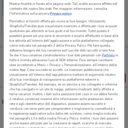
Mostra finalità in fondo alla pagina web. Tali scelte avranno effetto nel
contesto del nostro Sito web. Per maggiori informazioni, consulta
l'Informativa sulla privacy.
Privacy policy
Permettici di fornirti offerte più vicine ai tuoi bisogni: Utilizzando
Medi-Market
Shopfully/Tiendeo puoi visualizzare inserzioni e offerte per i tuoi acquisti
quotidiani più attinenti ai tuoi gusti e al tuo mondo. Tutto questo è
Scade il 31/08
7.1 km
possibile grazie ad una serie di strumenti e analisi effettuate in base alle
tue attività all'interno dell'applicazione e sulle piattaforme collegate,
come indicato nel paragrafo 2 della Privacy Policy. Per fare questo,
abbiamo bisogno del tuo consenso sull'uso dei dati raccolti a tale fine.
Porta DoveConviene sempre con te!
Se dai il tuo consenso condivideremo i tuoi dati personali con
Partners
in
Puoi trovare le migliori offerte dei negozi vicino a te,
tutto il mondo attraverso l’uso di SDK esterne. Puoi sempre cambiare
salvarle e creare la tua lista del risparmio, comodamente
idea accedendo a Menu > Privacy > Personalizzazione, all’interno della
dal tuo cellulare.
nostra App. Cosa succede se accetti: Le inserzioni pubblicitarie che
visualizzerai all'interno dell’app potranno trattare di argomenti relativi
SCARICA L’APP
alla tua cronologia di navigazione su piattaforme esterne a
Shopfully/Tiendeo. Ad esempio, se un servizio a noi collegato ci informa
che hai navigato in un sito di viaggi, potremo mostrarti delle offerte a
tema vacanze. Inoltre, i dati sulla posizione (nel caso in cui abbia fornito
il relativo consenso) insieme alle informazioni sulle prestazioni della
Negozi Medi-Market a Grugliasco
rete e agli identificativi del dispositivo, possono essere raccolte e
condivisi con terze parti per comprendere e migliorare la connettività e
le esperienze applicative sulle delle reti wireless, come meglio indicato
Via dei Cacciatori, 111 Nichelino
nel paragrafo 13.b della nostra Privacy Policy. Inoltre, i tuoi dati possono
anche essere utilizzati per la creazione di report, ricerche di mercato,
7.1 km
CHIUSO