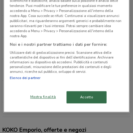
Via Tripoli 10, 4 Torino
scientifiche e statistiche, analisi basate sulla posizione e analisi delle
tendenze. Puoi modificare le tue preferenze in qualsiasi momento
5.7 km
accedendo a Menu > Privacy > Personalizzazione all'interno della
nostra App. Cosa succede se rifiuti: Continuerai a visualizzare annunci
pubblicitari, ma riguarderanno argomenti generici e probabilmente non
Corso Alcide de Gasperi, 38 Torino
saranno rilevanti per i tuoi interessi. Potrai sempre cambiare idea
6.4 km
CHIUSO
accedendo a Menu > Privacy > Personalizzazione all'interno della
nostra App.
Corso Unione Sovietica, 91 Torino
Noi e i nostri partner trattiamo i dati per fornire:
6.8 km
CHIUSO
Utilizzare dati di geolocalizzazione precisi. Scansione attiva delle
caratteristiche del dispositivo ai fini dell’identificazione. Archiviare
informazioni su dispositivo e/o accedervi. Pubblicità e contenuti
Via Breglio, 37 Torino
personalizzati, misurazione delle prestazioni dei contenuti e degli
annunci, ricerche sul pubblico, sviluppo di servizi.
9.1 km
Elenco dei partner
Via Peschiera, 1 Moncalieri
9.8 km
CHIUSO
Mostra finalità
Accetto
Tutti i negozi KOKO Emporio
KOKO Emporio, offerte e negozi