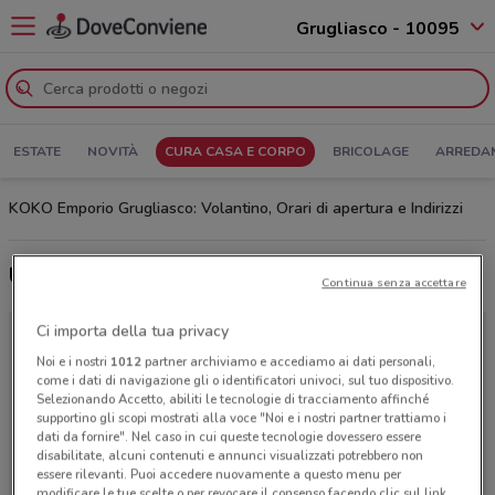
Grugliasco - 10095
ESTATE
NOVITÀ
CURA CASA E CORPO
BRICOLAGE
ARREDA
KOKO Emporio Grugliasco: Volantino, Orari di apertura e Indirizzi
Ultime offerte del volantino KOKO Emporio
Continua senza accettare
Ci importa della tua privacy
Noi e i nostri
1012
partner archiviamo e accediamo ai dati personali,
come i dati di navigazione gli o identificatori univoci, sul tuo dispositivo.
Selezionando Accetto, abiliti le tecnologie di tracciamento affinché
supportino gli scopi mostrati alla voce "Noi e i nostri partner trattiamo i
dati da fornire". Nel caso in cui queste tecnologie dovessero essere
disabilitate, alcuni contenuti e annunci visualizzati potrebbero non
essere rilevanti. Puoi accedere nuovamente a questo menu per
modificare le tue scelte o per revocare il consenso facendo clic sul link