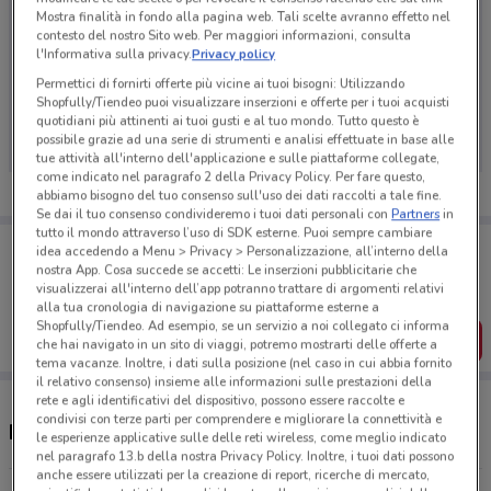
Mostra finalità in fondo alla pagina web. Tali scelte avranno effetto nel
contesto del nostro Sito web. Per maggiori informazioni, consulta
l'Informativa sulla privacy.
Privacy policy
Permettici di fornirti offerte più vicine ai tuoi bisogni: Utilizzando
Ci dispiace, al momento non abbiamo pubblicato
Shopfully/Tiendeo puoi visualizzare inserzioni e offerte per i tuoi acquisti
volantini nella tua zona. Riprova più tardi.
quotidiani più attinenti ai tuoi gusti e al tuo mondo. Tutto questo è
possibile grazie ad una serie di strumenti e analisi effettuate in base alle
tue attività all'interno dell'applicazione e sulle piattaforme collegate,
come indicato nel paragrafo 2 della Privacy Policy. Per fare questo,
abbiamo bisogno del tuo consenso sull'uso dei dati raccolti a tale fine.
Se dai il tuo consenso condivideremo i tuoi dati personali con
Partners
in
tutto il mondo attraverso l’uso di SDK esterne. Puoi sempre cambiare
Porta DoveConviene sempre con te!
idea accedendo a Menu > Privacy > Personalizzazione, all’interno della
Puoi trovare le migliori offerte dei negozi vicino a te,
nostra App. Cosa succede se accetti: Le inserzioni pubblicitarie che
salvarle e creare la tua lista del risparmio, comodamente
visualizzerai all'interno dell’app potranno trattare di argomenti relativi
dal tuo cellulare.
alla tua cronologia di navigazione su piattaforme esterne a
Shopfully/Tiendeo. Ad esempio, se un servizio a noi collegato ci informa
SCARICA L’APP
che hai navigato in un sito di viaggi, potremo mostrarti delle offerte a
tema vacanze. Inoltre, i dati sulla posizione (nel caso in cui abbia fornito
il relativo consenso) insieme alle informazioni sulle prestazioni della
rete e agli identificativi del dispositivo, possono essere raccolte e
condivisi con terze parti per comprendere e migliorare la connettività e
Negozi KOKO Emporio a Grugliasco
le esperienze applicative sulle delle reti wireless, come meglio indicato
nel paragrafo 13.b della nostra Privacy Policy. Inoltre, i tuoi dati possono
anche essere utilizzati per la creazione di report, ricerche di mercato,