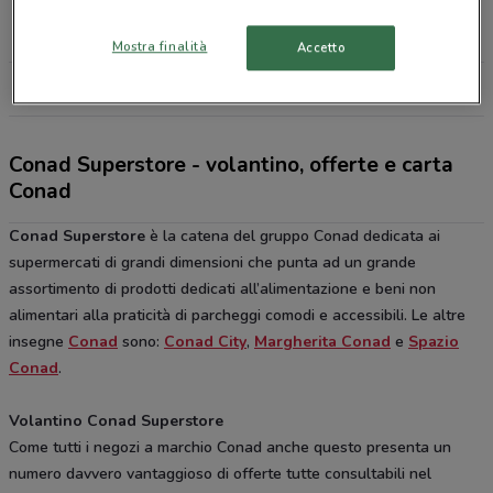
Piazza Caduti Sul Lavoro, 7 Settimo Torinese
17.8 km
CHIUSO
Mostra finalità
Accetto
Tutti i negozi Conad Superstore
Conad Superstore - volantino, offerte e carta
Conad
Conad Superstore
è la catena del gruppo Conad dedicata ai
supermercati di grandi dimensioni che punta ad un grande
assortimento di prodotti dedicati all’alimentazione e beni non
alimentari alla praticità di parcheggi comodi e accessibili. Le altre
insegne
Conad
sono:
Conad City
,
Margherita Conad
e
Spazio
Conad
.
Volantino Conad Superstore
Come tutti i negozi a marchio Conad anche questo presenta un
numero davvero vantaggioso di offerte tutte consultabili nel