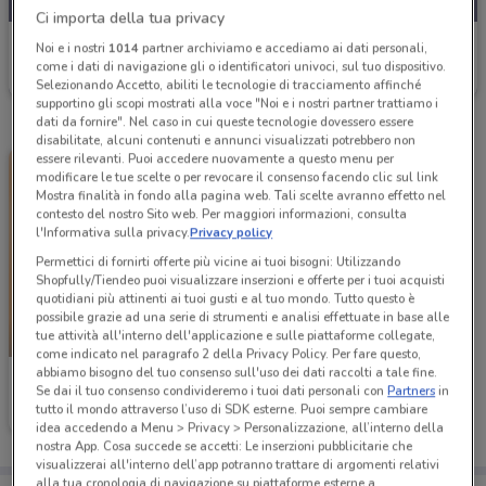
Ci importa della tua privacy
Conad Superstore
Noi e i nostri
1014
partner archiviamo e accediamo ai dati personali,
come i dati di navigazione gli o identificatori univoci, sul tuo dispositivo.
Scade mercoledì
2.5 km
Selezionando Accetto, abiliti le tecnologie di tracciamento affinché
supportino gli scopi mostrati alla voce "Noi e i nostri partner trattiamo i
dati da fornire". Nel caso in cui queste tecnologie dovessero essere
disabilitate, alcuni contenuti e annunci visualizzati potrebbero non
essere rilevanti. Puoi accedere nuovamente a questo menu per
modificare le tue scelte o per revocare il consenso facendo clic sul link
Mostra finalità in fondo alla pagina web. Tali scelte avranno effetto nel
contesto del nostro Sito web. Per maggiori informazioni, consulta
l'Informativa sulla privacy.
Privacy policy
Permettici di fornirti offerte più vicine ai tuoi bisogni: Utilizzando
Shopfully/Tiendeo puoi visualizzare inserzioni e offerte per i tuoi acquisti
quotidiani più attinenti ai tuoi gusti e al tuo mondo. Tutto questo è
possibile grazie ad una serie di strumenti e analisi effettuate in base alle
tue attività all'interno dell'applicazione e sulle piattaforme collegate,
-3 GIORNI
come indicato nel paragrafo 2 della Privacy Policy. Per fare questo,
abbiamo bisogno del tuo consenso sull'uso dei dati raccolti a tale fine.
Conad Superstore
Se dai il tuo consenso condivideremo i tuoi dati personali con
Partners
in
tutto il mondo attraverso l’uso di SDK esterne. Puoi sempre cambiare
Scade mercoledì
2.5 km
idea accedendo a Menu > Privacy > Personalizzazione, all’interno della
nostra App. Cosa succede se accetti: Le inserzioni pubblicitarie che
visualizzerai all'interno dell’app potranno trattare di argomenti relativi
alla tua cronologia di navigazione su piattaforme esterne a