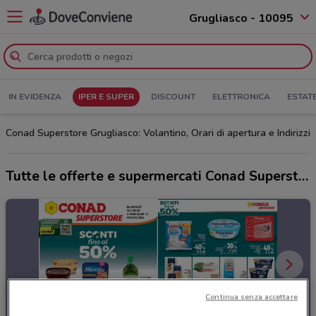
Grugliasco - 10095
IN EVIDENZA
IPER E SUPER
DISCOUNT
ELETTRONICA
ESTAT
Conad Superstore Grugliasco: Volantino, Orari di apertura e Indirizzi
Tutte le offerte e supermercati Conad Superstore
Continua senza accettare