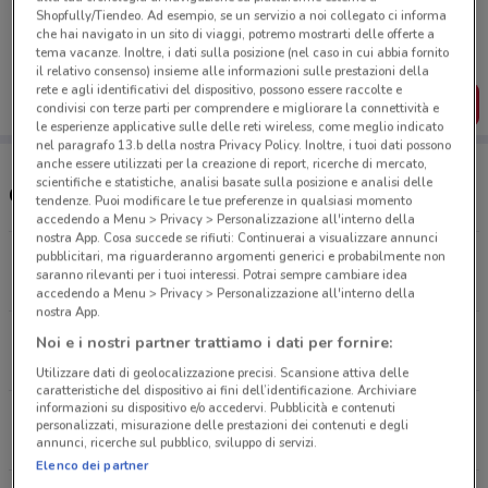
Porta DoveConviene sempre con te!
Shopfully/Tiendeo. Ad esempio, se un servizio a noi collegato ci informa
Puoi trovare le migliori offerte dei negozi vicino a te,
che hai navigato in un sito di viaggi, potremo mostrarti delle offerte a
salvarle e creare la tua lista del risparmio, comodamente
tema vacanze. Inoltre, i dati sulla posizione (nel caso in cui abbia fornito
dal tuo cellulare.
il relativo consenso) insieme alle informazioni sulle prestazioni della
rete e agli identificativi del dispositivo, possono essere raccolte e
SCARICA L’APP
condivisi con terze parti per comprendere e migliorare la connettività e
le esperienze applicative sulle delle reti wireless, come meglio indicato
nel paragrafo 13.b della nostra Privacy Policy. Inoltre, i tuoi dati possono
anche essere utilizzati per la creazione di report, ricerche di mercato,
scientifiche e statistiche, analisi basate sulla posizione e analisi delle
Conad Superstore e orari
tendenze. Puoi modificare le tue preferenze in qualsiasi momento
accedendo a Menu > Privacy > Personalizzazione all'interno della
nostra App. Cosa succede se rifiuti: Continuerai a visualizzare annunci
pubblicitari, ma riguarderanno argomenti generici e probabilmente non
Corso Francia 175/F Rivoli
saranno rilevanti per i tuoi interessi. Potrai sempre cambiare idea
2.5 km
CHIUSO
accedendo a Menu > Privacy > Personalizzazione all'interno della
nostra App.
VIA ORVIETO ANG. VIA VEROLEN SNC Torino
Noi e i nostri partner trattiamo i dati per fornire:
8.1 km
CHIUSO
Utilizzare dati di geolocalizzazione precisi. Scansione attiva delle
caratteristiche del dispositivo ai fini dell’identificazione. Archiviare
informazioni su dispositivo e/o accedervi. Pubblicità e contenuti
via Giovanni Falcone, 103 Avigliana
personalizzati, misurazione delle prestazioni dei contenuti e degli
13.6 km
CHIUSO
annunci, ricerche sul pubblico, sviluppo di servizi.
Elenco dei partner