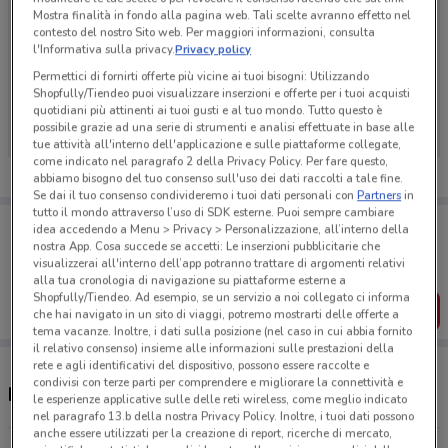
Mostra finalità in fondo alla pagina web. Tali scelte avranno effetto nel
contesto del nostro Sito web. Per maggiori informazioni, consulta
l'Informativa sulla privacy.
Privacy policy
Permettici di fornirti offerte più vicine ai tuoi bisogni: Utilizzando
Ci dispiace, al momento non abbiamo pubblicato
Shopfully/Tiendeo puoi visualizzare inserzioni e offerte per i tuoi acquisti
volantini nella tua zona. Riprova più tardi.
quotidiani più attinenti ai tuoi gusti e al tuo mondo. Tutto questo è
possibile grazie ad una serie di strumenti e analisi effettuate in base alle
tue attività all'interno dell'applicazione e sulle piattaforme collegate,
come indicato nel paragrafo 2 della Privacy Policy. Per fare questo,
abbiamo bisogno del tuo consenso sull'uso dei dati raccolti a tale fine.
Se dai il tuo consenso condivideremo i tuoi dati personali con
Partners
in
tutto il mondo attraverso l’uso di SDK esterne. Puoi sempre cambiare
Porta DoveConviene sempre con te!
idea accedendo a Menu > Privacy > Personalizzazione, all’interno della
Puoi trovare le migliori offerte dei negozi vicino a te,
nostra App. Cosa succede se accetti: Le inserzioni pubblicitarie che
salvarle e creare la tua lista del risparmio, comodamente
visualizzerai all'interno dell’app potranno trattare di argomenti relativi
dal tuo cellulare.
alla tua cronologia di navigazione su piattaforme esterne a
Shopfully/Tiendeo. Ad esempio, se un servizio a noi collegato ci informa
SCARICA L’APP
che hai navigato in un sito di viaggi, potremo mostrarti delle offerte a
tema vacanze. Inoltre, i dati sulla posizione (nel caso in cui abbia fornito
il relativo consenso) insieme alle informazioni sulle prestazioni della
rete e agli identificativi del dispositivo, possono essere raccolte e
condivisi con terze parti per comprendere e migliorare la connettività e
Negozi Birra Moretti a Grugliasco
le esperienze applicative sulle delle reti wireless, come meglio indicato
nel paragrafo 13.b della nostra Privacy Policy. Inoltre, i tuoi dati possono
anche essere utilizzati per la creazione di report, ricerche di mercato,