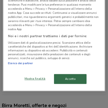
Via Crea, 10 Grugliasco
scientifiche e statistiche, analisi basate sulla posizione e analisi delle
tendenze. Puoi modificare le tue preferenze in qualsiasi momento
2.7 km
APERTO
accedendo a Menu > Privacy > Personalizzazione all'interno della
nostra App. Cosa succede se rifiuti: Continuerai a visualizzare annunci
pubblicitari, ma riguarderanno argomenti generici e probabilmente non
Via Spagna, 10/12 Collegno
saranno rilevanti per i tuoi interessi. Potrai sempre cambiare idea
4.5 km
CHIUSO
accedendo a Menu > Privacy > Personalizzazione all'interno della
nostra App.
via Scarrone, 10 Nichelino
Noi e i nostri partner trattiamo i dati per fornire:
9.3 km
CHIUSO
Utilizzare dati di geolocalizzazione precisi. Scansione attiva delle
caratteristiche del dispositivo ai fini dell’identificazione. Archiviare
informazioni su dispositivo e/o accedervi. Pubblicità e contenuti
C.So Brescia, 51 Torino
personalizzati, misurazione delle prestazioni dei contenuti e degli
annunci, ricerche sul pubblico, sviluppo di servizi.
9.3 km
Elenco dei partner
Strada Torino, 23 Caselle Torinese
13.2 km
CHIUSO
Mostra finalità
Accetto
Tutti i negozi Birra Moretti
Birra Moretti, offerte e negozi