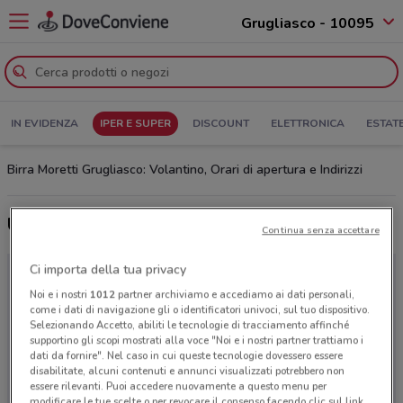
Grugliasco - 10095
IN EVIDENZA
IPER E SUPER
DISCOUNT
ELETTRONICA
ESTAT
Birra Moretti Grugliasco: Volantino, Orari di apertura e Indirizzi
Ultime offerte del volantino Birra Moretti
Continua senza accettare
Ci importa della tua privacy
Noi e i nostri
1012
partner archiviamo e accediamo ai dati personali,
come i dati di navigazione gli o identificatori univoci, sul tuo dispositivo.
Selezionando Accetto, abiliti le tecnologie di tracciamento affinché
supportino gli scopi mostrati alla voce "Noi e i nostri partner trattiamo i
dati da fornire". Nel caso in cui queste tecnologie dovessero essere
disabilitate, alcuni contenuti e annunci visualizzati potrebbero non
essere rilevanti. Puoi accedere nuovamente a questo menu per
modificare le tue scelte o per revocare il consenso facendo clic sul link