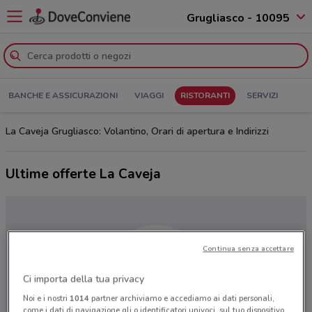
Grugliasco - 10095
BANCHE E ASSICURAZIONI
VIAGGI
RISTORANTI
SERVIZI
La Caveja Grugliasco: Volantino, Orari di apertura e Indirizzi
Ultime offerte La Caveja
Continua senza accettare
Ci importa della tua privacy
Noi e i nostri
1014
partner archiviamo e accediamo ai dati personali,
come i dati di navigazione gli o identificatori univoci, sul tuo dispositivo.