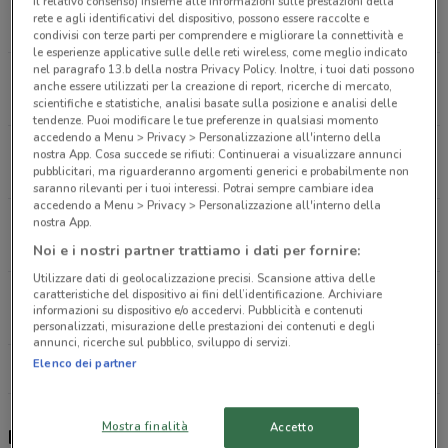
il relativo consenso) insieme alle informazioni sulle prestazioni della
Corso Ferrucci, 89 Torino
rete e agli identificativi del dispositivo, possono essere raccolte e
6.1 km
condivisi con terze parti per comprendere e migliorare la connettività e
le esperienze applicative sulle delle reti wireless, come meglio indicato
nel paragrafo 13.b della nostra Privacy Policy. Inoltre, i tuoi dati possono
Via Arnoldo Da Brescia, 21 Torino
anche essere utilizzati per la creazione di report, ricerche di mercato,
6.5 km
scientifiche e statistiche, analisi basate sulla posizione e analisi delle
tendenze. Puoi modificare le tue preferenze in qualsiasi momento
accedendo a Menu > Privacy > Personalizzazione all'interno della
Via Madama Cristina, 73Bis Torino
nostra App. Cosa succede se rifiuti: Continuerai a visualizzare annunci
pubblicitari, ma riguarderanno argomenti generici e probabilmente non
8 km
saranno rilevanti per i tuoi interessi. Potrai sempre cambiare idea
accedendo a Menu > Privacy > Personalizzazione all'interno della
Via Madama Cristina, 73Bis Torino
nostra App.
8 km
Noi e i nostri partner trattiamo i dati per fornire:
Utilizzare dati di geolocalizzazione precisi. Scansione attiva delle
caratteristiche del dispositivo ai fini dell’identificazione. Archiviare
Corso Mortara, 24 Torino
informazioni su dispositivo e/o accedervi. Pubblicità e contenuti
8.2 km
personalizzati, misurazione delle prestazioni dei contenuti e degli
annunci, ricerche sul pubblico, sviluppo di servizi.
Elenco dei partner
Tutti i negozi La Caveja
Mostra finalità
Accetto
La Caveja, offerte e ristoranti