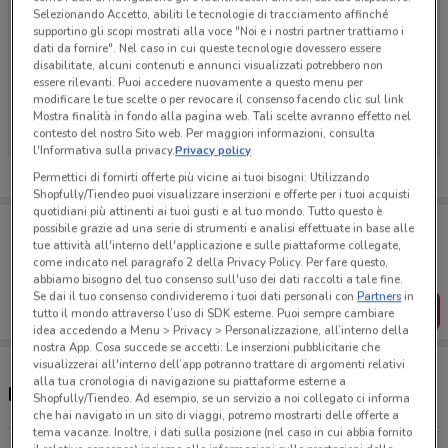
Selezionando Accetto, abiliti le tecnologie di tracciamento affinché
supportino gli scopi mostrati alla voce "Noi e i nostri partner trattiamo i
dati da fornire". Nel caso in cui queste tecnologie dovessero essere
disabilitate, alcuni contenuti e annunci visualizzati potrebbero non
Ci dispiace, al momento non abbiamo pubblicato
essere rilevanti. Puoi accedere nuovamente a questo menu per
modificare le tue scelte o per revocare il consenso facendo clic sul link
volantini nella tua zona. Riprova più tardi.
Mostra finalità in fondo alla pagina web. Tali scelte avranno effetto nel
contesto del nostro Sito web. Per maggiori informazioni, consulta
l'Informativa sulla privacy.
Privacy policy
Permettici di fornirti offerte più vicine ai tuoi bisogni: Utilizzando
Shopfully/Tiendeo puoi visualizzare inserzioni e offerte per i tuoi acquisti
quotidiani più attinenti ai tuoi gusti e al tuo mondo. Tutto questo è
Porta DoveConviene sempre con te!
possibile grazie ad una serie di strumenti e analisi effettuate in base alle
Puoi trovare le migliori offerte dei negozi vicino a te,
tue attività all'interno dell'applicazione e sulle piattaforme collegate,
salvarle e creare la tua lista del risparmio, comodamente
come indicato nel paragrafo 2 della Privacy Policy. Per fare questo,
dal tuo cellulare.
abbiamo bisogno del tuo consenso sull'uso dei dati raccolti a tale fine.
Se dai il tuo consenso condivideremo i tuoi dati personali con
Partners
in
SCARICA L’APP
tutto il mondo attraverso l’uso di SDK esterne. Puoi sempre cambiare
idea accedendo a Menu > Privacy > Personalizzazione, all’interno della
nostra App. Cosa succede se accetti: Le inserzioni pubblicitarie che
visualizzerai all'interno dell’app potranno trattare di argomenti relativi
alla tua cronologia di navigazione su piattaforme esterne a
Ristoranti La Caveja nelle vicinanze
Shopfully/Tiendeo. Ad esempio, se un servizio a noi collegato ci informa
che hai navigato in un sito di viaggi, potremo mostrarti delle offerte a
tema vacanze. Inoltre, i dati sulla posizione (nel caso in cui abbia fornito