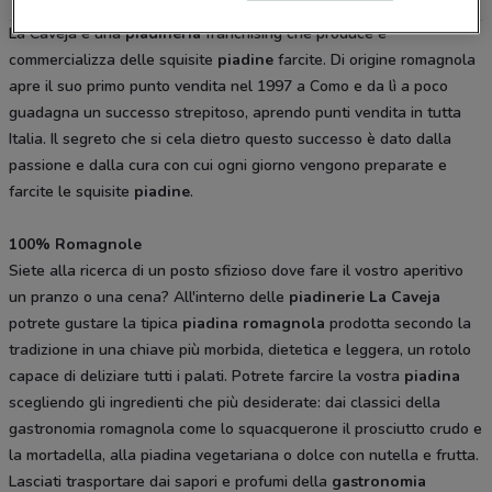
La Caveja è una
piadineria
franchising che produce e
commercializza delle squisite
piadine
farcite. Di origine romagnola
apre il suo primo punto vendita nel 1997 a Como e da lì a poco
guadagna un successo strepitoso, aprendo punti vendita in tutta
Italia. Il segreto che si cela dietro questo successo è dato dalla
passione e dalla cura con cui ogni giorno vengono preparate e
farcite le squisite
piadine
.
100% Romagnole
Siete alla ricerca di un posto sfizioso dove fare il vostro aperitivo
un pranzo o una cena? All'interno delle
piadinerie La Caveja
potrete gustare la tipica
piadina romagnola
prodotta secondo la
tradizione in una chiave più morbida, dietetica e leggera, un rotolo
capace di deliziare tutti i palati. Potrete farcire la vostra
piadina
scegliendo gli ingredienti che più desiderate: dai classici della
gastronomia romagnola come lo squacquerone il prosciutto crudo e
la mortadella, alla piadina vegetariana o dolce con nutella e frutta.
Lasciati trasportare dai sapori e profumi della
gastronomia