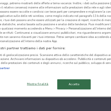
i viaggi, potremo mostrarti delle offerte a tema vacanze. Inoltre, i dati sulla posizione 
o il relativo consenso) insieme alle informazioni sulle prestazioni della rete e agli ident
 possono essere raccolte e condivisi con terze parti per comprendere e migliorare la conn
pplicative sulle delle reti wireless, come meglio indicato nel paragrafo 13.b della no
re, i tuoi dati possono anche essere utilizzati per la creazione di report, ricerche di mer
 e statistiche, analisi basate sulla posizione e analisi delle tendenze. Puoi modificare l
in qualsiasi momento accedendo a Menu > Privacy > Personalizzazione all'interno del
 se rifiuti: Continuerai a visualizzare annunci pubblicitari, ma riguarderanno argome
te non saranno rilevanti per i tuoi interessi. Potrai sempre cambiare idea accedendo
rsonalizzazione all'interno della nostra App.
stri partner trattiamo i dati per fornire:
ti di geolocalizzazione precisi. Scansione attiva delle caratteristiche del dispositivo ai 
icazione. Archiviare informazioni su dispositivo e/o accedervi. Pubblicità e contenuti per
delle prestazioni dei contenuti e degli annunci, ricerche sul pubblico, sviluppo di servi
partner
Mostra finalità
Accetto