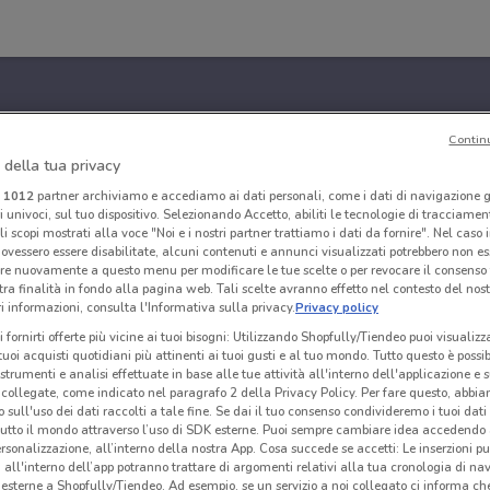
Contin
 della tua privacy
i
1012
partner archiviamo e accediamo ai dati personali, come i dati di navigazione g
ri univoci, sul tuo dispositivo. Selezionando Accetto, abiliti le tecnologie di tracciame
li scopi mostrati alla voce "Noi e i nostri partner trattiamo i dati da fornire". Nel caso 
ovessero essere disabilitate, alcuni contenuti e annunci visualizzati potrebbero non ess
re nuovamente a questo menu per modificare le tue scelte o per revocare il consenso
tra finalità in fondo alla pagina web. Tali scelte avranno effetto nel contesto del nost
 informazioni, consulta l'Informativa sulla privacy.
Privacy policy
i fornirti offerte più vicine ai tuoi bisogni: Utilizzando Shopfully/Tiendeo puoi visualizz
i tuoi acquisti quotidiani più attinenti ai tuoi gusti e al tuo mondo. Tutto questo è possi
 strumenti e analisi effettuate in base alle tue attività all'interno dell'applicazione e 
collegate, come indicato nel paragrafo 2 della Privacy Policy. Per fare questo, abbi
 sull'uso dei dati raccolti a tale fine. Se dai il tuo consenso condivideremo i tuoi dati
tutto il mondo attraverso l’uso di SDK esterne. Puoi sempre cambiare idea accedend
rsonalizzazione, all’interno della nostra App. Cosa succede se accetti: Le inserzioni pu
i all'interno dell’app potranno trattare di argomenti relativi alla tua cronologia di na
esterne a Shopfully/Tiendeo. Ad esempio, se un servizio a noi collegato ci informa ch