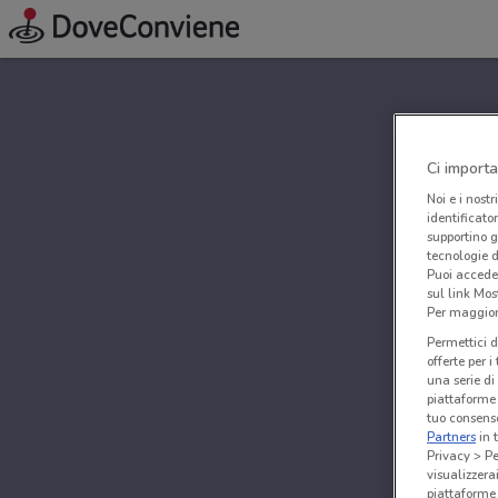
Ci importa
Noi e i nostr
identificato
supportino g
tecnologie d
Puoi accede
sul link Mos
Per maggiori
Permettici d
offerte per 
una serie di
piattaforme 
tuo consenso
Partners
in 
Privacy > Pe
visualizzera
piattaforme 