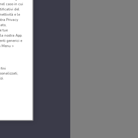
(nel caso in cui
ificativi del
ettività e le
stra Privacy
cato,
e tue
la nostra App.
nti generici e
 a Menu >
fini
sonalizzati,
zi.