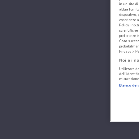
in un sito d
abbia fornit
dispositivo,
esperienze a
Policy. Inolt
scientifiche
preferenze 
Cosa succede
probabilmen
Privacy > Pe
Noi e i no
Utilizzare da
dell’identif
misurazione 
Elenco dei 