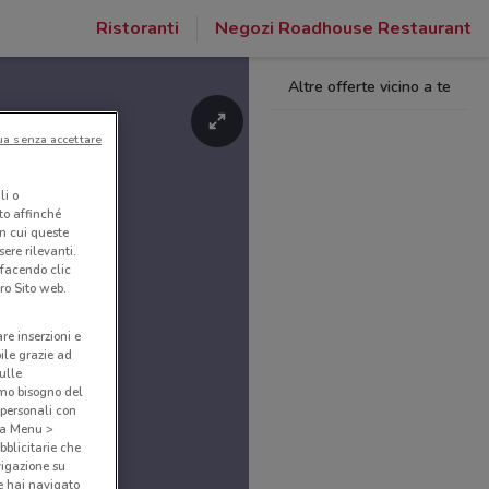
Ristoranti
Negozi Roadhouse Restaurant
Altre offerte vicino a te
ua senza accettare
li o
nto affinché
in cui queste
ere rilevanti.
 facendo clic
ro Sito web.
are inserzioni e
bile grazie ad
sulle
amo bisogno del
 personali con
o a Menu >
bblicitarie che
vigazione su
e hai navigato