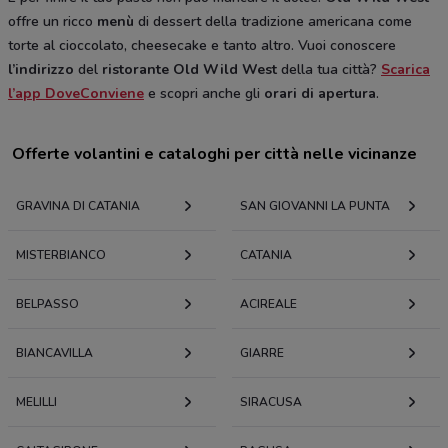
offre un ricco
menù
di dessert della tradizione americana come
torte al cioccolato, cheesecake e tanto altro. Vuoi conoscere
l’indirizzo
del
ristorante Old Wild West
della tua città?
Scarica
l’app DoveConviene
e scopri anche gli
orari
di apertura
.
Offerte volantini e cataloghi per città nelle vicinanze
GRAVINA DI CATANIA
SAN GIOVANNI LA PUNTA
MISTERBIANCO
CATANIA
BELPASSO
ACIREALE
BIANCAVILLA
GIARRE
MELILLI
SIRACUSA