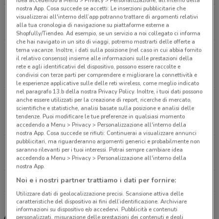
nostra App. Cosa succede se accetti: Le inserzioni pubblicitarie che
S.S, 121 - Contrada Val Corrente Belpasso
visualizzerai all'interno dell’app potranno trattare di argomenti relativi
alla tua cronologia di navigazione su piattaforme esterne a
8.9 km
CHIUSO
Shopfully/Tiendeo. Ad esempio, se un servizio a noi collegato ci informa
che hai navigato in un sito di viaggi, potremo mostrarti delle offerte a
tema vacanze. Inoltre, i dati sulla posizione (nel caso in cui abbia fornito
Strada Statale, 192 - Del Gelso Bianco, Km 84+500
il relativo consenso) insieme alle informazioni sulle prestazioni della
Catania
rete e agli identificativi del dispositivo, possono essere raccolte e
9.6 km
CHIUSO
condivisi con terze parti per comprendere e migliorare la connettività e
le esperienze applicative sulle delle reti wireless, come meglio indicato
nel paragrafo 13.b della nostra Privacy Policy. Inoltre, i tuoi dati possono
Strada Statale 192 Del Gelso Bianco Km 84+500
anche essere utilizzati per la creazione di report, ricerche di mercato,
scientifiche e statistiche, analisi basate sulla posizione e analisi delle
Catania
tendenze. Puoi modificare le tue preferenze in qualsiasi momento
9.7 km
accedendo a Menu > Privacy > Personalizzazione all'interno della
nostra App. Cosa succede se rifiuti: Continuerai a visualizzare annunci
pubblicitari, ma riguarderanno argomenti generici e probabilmente non
S.P, 54 - Contrada Cubba Misterbianco
saranno rilevanti per i tuoi interessi. Potrai sempre cambiare idea
9.7 km
CHIUSO
accedendo a Menu > Privacy > Personalizzazione all'interno della
nostra App.
Noi e i nostri partner trattiamo i dati per fornire:
Tutti i negozi Old Wild West
Utilizzare dati di geolocalizzazione precisi. Scansione attiva delle
caratteristiche del dispositivo ai fini dell’identificazione. Archiviare
informazioni su dispositivo e/o accedervi. Pubblicità e contenuti
Altri volantini nelle vicinanze
personalizzati, misurazione delle prestazioni dei contenuti e degli