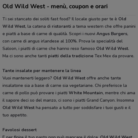
Old Wild West - menù, coupon e orari
Ti sei stancato dei soliti fast food? Il locale giusto per te è
Old
Wild West
, la catena di
ristoranti
a tema western che offre panini
e piatti a base di carne di qualità. Scopri i nuovi
Angus Burgers
,
con carne di angus irlandese al 100%. Prova le specialità del
Saloon, i piatti di carne che hanno reso famoso
Old Wild West
.
Ma ci sono anche tanti
piatti della tradizione
Tex Mex da provare.
Tante insalate per mantenere la linea
Vuoi mantenerti leggero?
Old Wild West
offre anche tante
insalatone sia a base di carne sia vegetariane. Chi preferisce la
carne di pollo può provare i piatti
White Mountain
, mentre chi ama
il sapore deci so del manzo, ci sono i piatti Grand Canyon. Insomma
Old Wild West
ha pensato a tutto per soddisfare i tuoi gusti e il
tuo appetito.
Favolosi dessert
E per finire il tuo pasto non può mancare il dolce.
Old Wild West