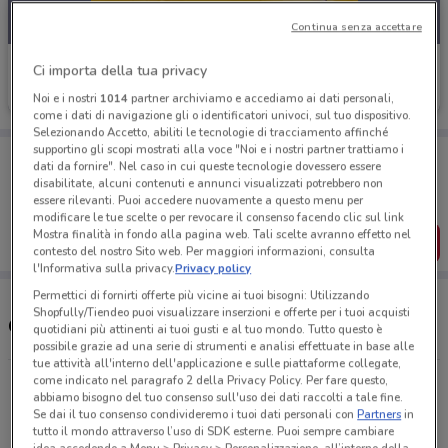
Continua senza accettare
Old Wild West
Ci importa della tua privacy
Scade il 04/09
5.5 km
Noi e i nostri
1014
partner archiviamo e accediamo ai dati personali,
come i dati di navigazione gli o identificatori univoci, sul tuo dispositivo.
Selezionando Accetto, abiliti le tecnologie di tracciamento affinché
supportino gli scopi mostrati alla voce "Noi e i nostri partner trattiamo i
Porta DoveConviene sempre con te!
dati da fornire". Nel caso in cui queste tecnologie dovessero essere
Puoi trovare le migliori offerte dei negozi vicino a te,
disabilitate, alcuni contenuti e annunci visualizzati potrebbero non
salvarle e creare la tua lista del risparmio, comodamente
essere rilevanti. Puoi accedere nuovamente a questo menu per
dal tuo cellulare.
modificare le tue scelte o per revocare il consenso facendo clic sul link
Mostra finalità in fondo alla pagina web. Tali scelte avranno effetto nel
SCARICA L’APP
contesto del nostro Sito web. Per maggiori informazioni, consulta
l'Informativa sulla privacy.
Privacy policy
Permettici di fornirti offerte più vicine ai tuoi bisogni: Utilizzando
Shopfully/Tiendeo puoi visualizzare inserzioni e offerte per i tuoi acquisti
Orari e ristoranti Old Wild West
quotidiani più attinenti ai tuoi gusti e al tuo mondo. Tutto questo è
possibile grazie ad una serie di strumenti e analisi effettuate in base alle
tue attività all'interno dell'applicazione e sulle piattaforme collegate,
come indicato nel paragrafo 2 della Privacy Policy. Per fare questo,
Viale Cristoforo Colombo, 13 San Giovanni La
abbiamo bisogno del tuo consenso sull'uso dei dati raccolti a tale fine.
Punta
Se dai il tuo consenso condivideremo i tuoi dati personali con
Partners
in
5.5 km
tutto il mondo attraverso l’uso di SDK esterne. Puoi sempre cambiare
idea accedendo a Menu > Privacy > Personalizzazione, all’interno della