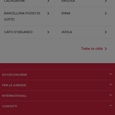
CALTAGIRONE
RAGUSA
BARCELLONA POZZO DI
ENNA
GOTTO
CAPO D'ORLANDO
AVOLA
Tutte le città
DOVECONVIENE
Cos'è DoveConviene
PER LE AZIENDE
Chi siamo
Cosa facciamo
INTERNATIONAL
News e media
Richieste commerciali e marketing
Brazil
CONTATTI
Lavora con noi
Mexico
Segnalazione punto vendita