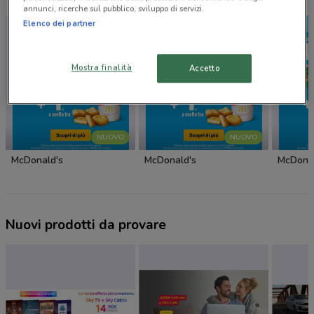
annunci, ricerche sul pubblico, sviluppo di servizi.
Elenco dei partner
Mostra finalità
Accetto
NUOVO
NUOVO
McDonald's
McDonald's
McDonal
Nuovi prodotti da provare