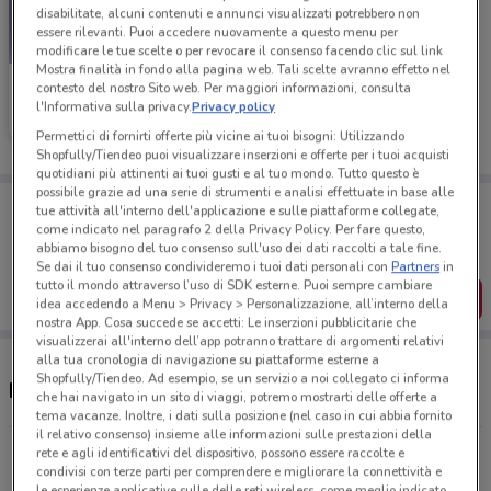
disabilitate, alcuni contenuti e annunci visualizzati potrebbero non
essere rilevanti. Puoi accedere nuovamente a questo menu per
modificare le tue scelte o per revocare il consenso facendo clic sul link
Mostra finalità in fondo alla pagina web. Tali scelte avranno effetto nel
Primigi
contesto del nostro Sito web. Per maggiori informazioni, consulta
l'Informativa sulla privacy.
Privacy policy
Scade il 19/05
460 m
Permettici di fornirti offerte più vicine ai tuoi bisogni: Utilizzando
Shopfully/Tiendeo puoi visualizzare inserzioni e offerte per i tuoi acquisti
quotidiani più attinenti ai tuoi gusti e al tuo mondo. Tutto questo è
possibile grazie ad una serie di strumenti e analisi effettuate in base alle
Porta DoveConviene sempre con te!
tue attività all'interno dell'applicazione e sulle piattaforme collegate,
Puoi trovare le migliori offerte dei negozi vicino a te,
come indicato nel paragrafo 2 della Privacy Policy. Per fare questo,
salvarle e creare la tua lista del risparmio, comodamente
abbiamo bisogno del tuo consenso sull'uso dei dati raccolti a tale fine.
dal tuo cellulare.
Se dai il tuo consenso condivideremo i tuoi dati personali con
Partners
in
tutto il mondo attraverso l’uso di SDK esterne. Puoi sempre cambiare
SCARICA L’APP
idea accedendo a Menu > Privacy > Personalizzazione, all’interno della
nostra App. Cosa succede se accetti: Le inserzioni pubblicitarie che
visualizzerai all'interno dell’app potranno trattare di argomenti relativi
alla tua cronologia di navigazione su piattaforme esterne a
Shopfully/Tiendeo. Ad esempio, se un servizio a noi collegato ci informa
Negozi Primigi a Gorizia
che hai navigato in un sito di viaggi, potremo mostrarti delle offerte a
tema vacanze. Inoltre, i dati sulla posizione (nel caso in cui abbia fornito
il relativo consenso) insieme alle informazioni sulle prestazioni della
Via Rastello, 5/7 Gorizia
rete e agli identificativi del dispositivo, possono essere raccolte e
condivisi con terze parti per comprendere e migliorare la connettività e
460 m
le esperienze applicative sulle delle reti wireless, come meglio indicato