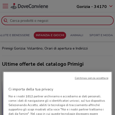
Gorizia - 34170
ALUTE E BENESSERE
INFANZIA E GIOCHI
ANIMALI
SPORT E MODA
Primigi Gorizia: Volantino, Orari di apertura e Indirizzi
Ultime offerte del catalogo Primigi
Continua senza accettare
Ci importa della tua privacy
Noi e i nostri
1012
partner archiviamo e accediamo ai dati personali,
come i dati di navigazione gli o identificatori univoci, sul tuo dispositivo.
Selezionando Accetto, abiliti le tecnologie di tracciamento affinché
supportino gli scopi mostrati alla voce "Noi e i nostri partner trattiamo i
dati da fornire". Nel caso in cui queste tecnologie dovessero essere