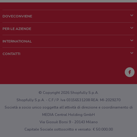
DOVECONVIENE
Cos'è DoveConviene
PER LE AZIENDE
Chi siamo
Cosa facciamo
INTERNATIONAL
News e media
Richieste commerciali e marketing
Brazil
CONTATTI
Lavora con noi
Mexico
Segnalazione punto vendita
France
Segnalazione Volantino
Australia
Hai un malfunzionamento sul web o sull'app?
New Zealand
© Copyright 2026 Shopfully S.p.A.
Shopfully S.p.A. - C.F / P. Iva 03156531208 REA: MI-2029270
Società a socio unico soggetta all’attività di direzione e coordinamento di
MEDIA Central Holding GmbH
Via Giosuè Borsi 9 - 20143 Milano
Capitale Sociale sottoscritto e versato: € 50.000,00