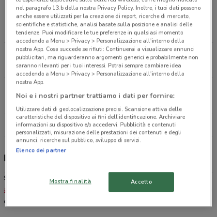
nel paragrafo 13.b della nostra Privacy Policy. Inoltre, i tuoi dati possono
anche essere utilizzati per la creazione di report, ricerche di mercato,
Via Palmarina, 5 B Chiopris Viscone
scientifiche e statistiche, analisi basate sulla posizione e analisi delle
18.3 km
tendenze. Puoi modificare le tue preferenze in qualsiasi momento
accedendo a Menu > Privacy > Personalizzazione all'interno della
nostra App. Cosa succede se rifiuti: Continuerai a visualizzare annunci
Piazza Alberto Picco, 12 Cividale Del Friuli
pubblicitari, ma riguarderanno argomenti generici e probabilmente non
22.7 km
saranno rilevanti per i tuoi interessi. Potrai sempre cambiare idea
accedendo a Menu > Privacy > Personalizzazione all'interno della
nostra App.
Via Alpe Adria, 34 San Pietro Al Natisone
Noi e i nostri partner trattiamo i dati per fornire:
23 km
Utilizzare dati di geolocalizzazione precisi. Scansione attiva delle
caratteristiche del dispositivo ai fini dell’identificazione. Archiviare
Tutti i negozi Primigi
informazioni su dispositivo e/o accedervi. Pubblicità e contenuti
personalizzati, misurazione delle prestazioni dei contenuti e degli
annunci, ricerche sul pubblico, sviluppo di servizi.
Elenco dei partner
Primigi, offerte e negozi
Sai già dove si trova il negozio
Primigi
più vicino a te? Consulta la
Mostra finalità
Accetto
app ufficiale di Dove Conviene
e scopri le offerte, gli indirizzi e gli
orari di apertura per andare a fare shopping a colpo sicuro.