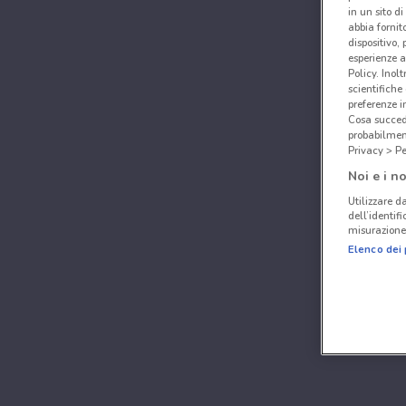
in un sito d
abbia fornit
dispositivo,
esperienze a
Policy. Inolt
scientifiche
preferenze 
Cosa succede
probabilmen
Privacy > Pe
Noi e i no
Utilizzare da
dell’identif
misurazione 
Elenco dei 