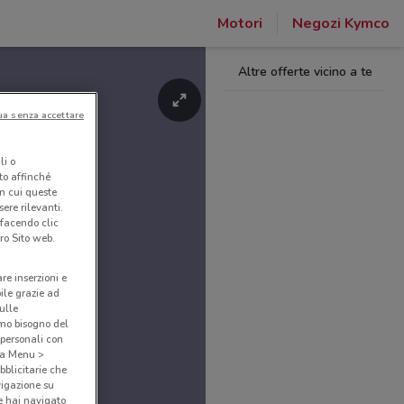
Motori
Negozi Kymco
Altre offerte vicino a te
ua senza accettare
li o
nto affinché
in cui queste
ere rilevanti.
 facendo clic
ro Sito web.
are inserzioni e
bile grazie ad
sulle
amo bisogno del
 personali con
o a Menu >
bblicitarie che
vigazione su
e hai navigato