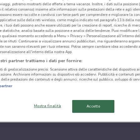
i viaggi, potremo mostrarti delle offerte a tema vacanze. Inoltre, i dati sulla posizione 
o il relativo consenso) insieme alle informazioni sulle prestazioni della rete e agli ident
 possono essere raccolte e condivisi con terze parti per comprendere e migliorare la conn
pplicative sulle delle reti wireless, come meglio indicato nel paragrafo 13.b della no
re, i tuoi dati possono anche essere utilizzati per la creazione di report, ricerche di mer
 e statistiche, analisi basate sulla posizione e analisi delle tendenze. Puoi modificare l
in qualsiasi momento accedendo a Menu > Privacy > Personalizzazione all'interno del
 se rifiuti: Continuerai a visualizzare annunci pubblicitari, ma riguarderanno argome
te non saranno rilevanti per i tuoi interessi. Potrai sempre cambiare idea accedendo
rsonalizzazione all'interno della nostra App.
stri partner trattiamo i dati per fornire:
ti di geolocalizzazione precisi. Scansione attiva delle caratteristiche del dispositivo ai 
icazione. Archiviare informazioni su dispositivo e/o accedervi. Pubblicità e contenuti per
delle prestazioni dei contenuti e degli annunci, ricerche sul pubblico, sviluppo di servi
partner
Mostra finalità
Accetto