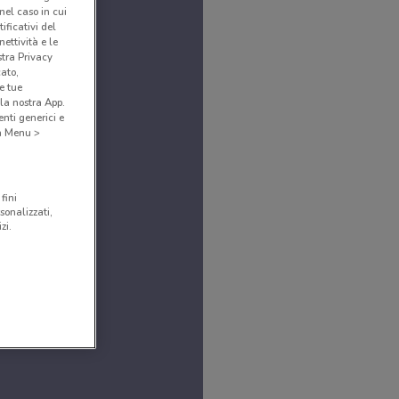
(nel caso in cui
ificativi del
ettività e le
stra Privacy
cato,
e tue
la nostra App.
nti generici e
 a Menu >
fini
sonalizzati,
zi.