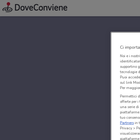
Ci importa
Noi e i nostr
identificato
supportino g
tecnologie d
Puoi accede
sul link Mos
Per maggiori
Permettici d
offerte per 
una serie di
piattaforme 
tuo consenso
Partners
in 
Privacy > Pe
visualizzera
piattaforme 