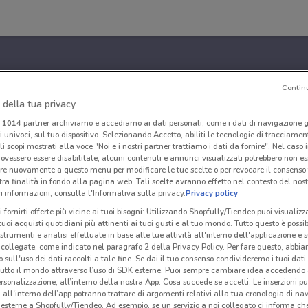
Contin
 della tua privacy
i
1014
partner archiviamo e accediamo ai dati personali, come i dati di navigazione g
ri univoci, sul tuo dispositivo. Selezionando Accetto, abiliti le tecnologie di tracciame
li scopi mostrati alla voce "Noi e i nostri partner trattiamo i dati da fornire". Nel caso 
ovessero essere disabilitate, alcuni contenuti e annunci visualizzati potrebbero non ess
re nuovamente a questo menu per modificare le tue scelte o per revocare il consenso
tra finalità in fondo alla pagina web. Tali scelte avranno effetto nel contesto del nost
 informazioni, consulta l'Informativa sulla privacy.
Privacy policy
i fornirti offerte più vicine ai tuoi bisogni: Utilizzando Shopfully/Tiendeo puoi visualizz
i tuoi acquisti quotidiani più attinenti ai tuoi gusti e al tuo mondo. Tutto questo è possi
 strumenti e analisi effettuate in base alle tue attività all'interno dell'applicazione e 
collegate, come indicato nel paragrafo 2 della Privacy Policy. Per fare questo, abbi
 sull'uso dei dati raccolti a tale fine. Se dai il tuo consenso condivideremo i tuoi dati
tutto il mondo attraverso l’uso di SDK esterne. Puoi sempre cambiare idea accedend
rsonalizzazione, all’interno della nostra App. Cosa succede se accetti: Le inserzioni pu
i all'interno dell’app potranno trattare di argomenti relativi alla tua cronologia di na
esterne a Shopfully/Tiendeo. Ad esempio, se un servizio a noi collegato ci informa ch