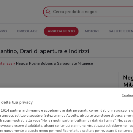
ORPO
BRICOLAGE
ARREDAMENTO
MOTORI
SALUTE E BE
ino, Orari di apertura e Indirizzi
ilanese
Negozi Roche Bobois a Garbagnate Milanese
Neg
Mil
Contin
 della tua privacy
i
1014
partner archiviamo e accediamo ai dati personali, come i dati di navigazione g
ri univoci, sul tuo dispositivo. Selezionando Accetto, abiliti le tecnologie di tracciame
li scopi mostrati alla voce "Noi e i nostri partner trattiamo i dati da fornire". Nel caso 
ovessero essere disabilitate, alcuni contenuti e annunci visualizzati potrebbero non ess
re nuovamente a questo menu per modificare le tue scelte o per revocare il consenso