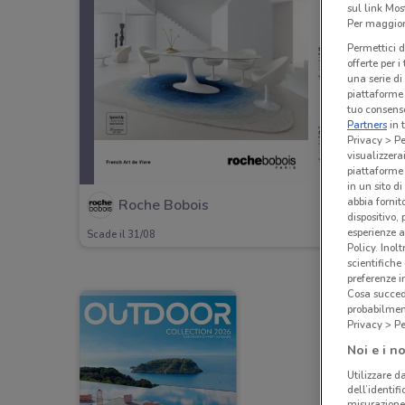
sul link Mos
Per maggiori
Permettici d
offerte per 
una serie di
piattaforme 
tuo consenso
Partners
in 
Privacy > Pe
visualizzera
piattaforme 
in un sito d
abbia fornit
Roche Bobois
dispositivo,
esperienze a
Scade il 31/08
Policy. Inolt
scientifiche
preferenze 
Cosa succede
probabilmen
Privacy > Pe
Noi e i no
Utilizzare da
dell’identif
misurazione 