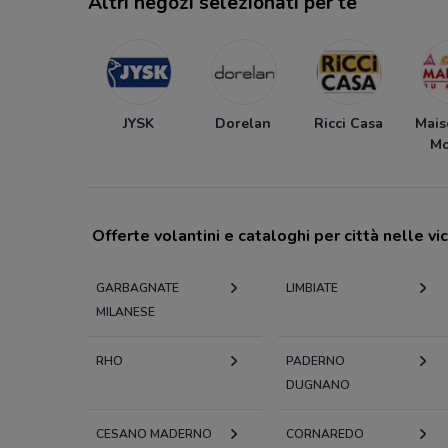
Altri negozi selezionati per te
JYSK
Dorelan
Ricci Casa
Mais
M
Offerte volantini e cataloghi per città nelle vi
GARBAGNATE
LIMBIATE
MILANESE
RHO
PADERNO
DUGNANO
CESANO MADERNO
CORNAREDO