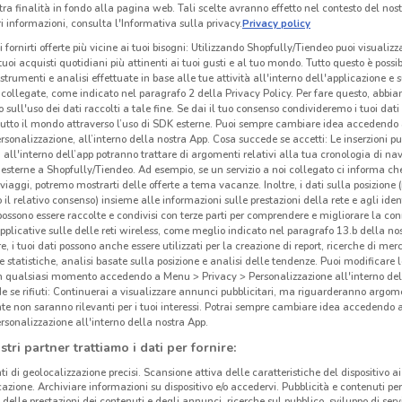
tra finalità in fondo alla pagina web. Tali scelte avranno effetto nel contesto del nost
 informazioni, consulta l'Informativa sulla privacy.
Privacy policy
i fornirti offerte più vicine ai tuoi bisogni: Utilizzando Shopfully/Tiendeo puoi visualizz
i tuoi acquisti quotidiani più attinenti ai tuoi gusti e al tuo mondo. Tutto questo è possi
 strumenti e analisi effettuate in base alle tue attività all'interno dell'applicazione e 
collegate, come indicato nel paragrafo 2 della Privacy Policy. Per fare questo, abbi
 sull'uso dei dati raccolti a tale fine. Se dai il tuo consenso condivideremo i tuoi dati
tutto il mondo attraverso l’uso di SDK esterne. Puoi sempre cambiare idea accedend
rsonalizzazione, all’interno della nostra App. Cosa succede se accetti: Le inserzioni pu
i all'interno dell’app potranno trattare di argomenti relativi alla tua cronologia di na
esterne a Shopfully/Tiendeo. Ad esempio, se un servizio a noi collegato ci informa ch
i viaggi, potremo mostrarti delle offerte a tema vacanze. Inoltre, i dati sulla posizione 
o il relativo consenso) insieme alle informazioni sulle prestazioni della rete e agli ident
Roc
 possono essere raccolte e condivisi con terze parti per comprendere e migliorare la conn
pplicative sulle delle reti wireless, come meglio indicato nel paragrafo 13.b della no
15.5 km
re, i tuoi dati possono anche essere utilizzati per la creazione di report, ricerche di mer
 e statistiche, analisi basate sulla posizione e analisi delle tendenze. Puoi modificare l
Roch
in qualsiasi momento accedendo a Menu > Privacy > Personalizzazione all'interno del
produ
 se rifiuti: Continuerai a visualizzare annunci pubblicitari, ma riguarderanno argome
l’arr
te non saranno rilevanti per i tuoi interessi. Potrai sempre cambiare idea accedendo
rsonalizzazione all'interno della nostra App.
letti
stri partner trattiamo i dati per fornire:
garan
Vuoi 
ti di geolocalizzazione precisi. Scansione attiva delle caratteristiche del dispositivo ai 
icazione. Archiviare informazioni su dispositivo e/o accedervi. Pubblicità e contenuti per
Sfogl
delle prestazioni dei contenuti e degli annunci, ricerche sul pubblico, sviluppo di servi