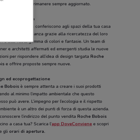
Conviene.it
per rimanere sempre aggiornato.
segna la tua casa
ili
Roche Bobois
conferiscono agli spazi della tua casa
traordinaria eleganza grazie alla ricercatezza del loro
n e alla vasta gamma di colori e fantasie. Un team di
ner e architetti affermati ed emergenti studia le nuove
zioni per rispondere all’idea di design targata
Roche
is
e offrire proposte sempre nuove.
gn ed ecoprogettazione
e Bobois
è sempre attenta a creare i suoi prodotti
cendo al minimo l’impatto ambientale che questo
sso può avere. L’impegno per l’ecologia e il rispetto
ambiente è un altro dei punti di forza di questa azienda.
conoscere l’indirizzo del punto vendita
Roche Bobois
icino a casa tua? Scarica l’
app DoveConviene
e scopri
e gli
orari di apertura.