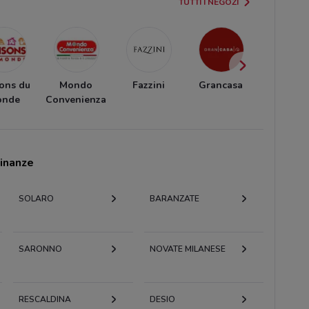
TUTTI I NEGOZI
ons du
Mondo
Fazzini
Grancasa
Unopi
onde
Convenienza
cinanze
SOLARO
BARANZATE
SARONNO
NOVATE MILANESE
RESCALDINA
DESIO