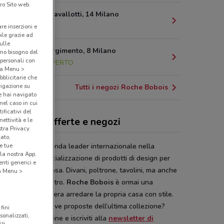
ro Sito web.
Via Felice Cavallotti, 14 Milano
15.4 km
are inserzioni e
bile grazie ad
sulle
Piazza Risorgimento, 8 Milano
amo bisogno del
 personali con
15.8 km
APERTO
o a Menu >
bblicitarie che
vigazione su
Tutti i negozi Roche Bobois
e hai navigato
(nel caso in cui
ificativi del
he Bobois, offerte e negozi
ettività e le
stra Privacy
cato,
e tue
e Bobois
è l’azienda leader internazionale nella
la nostra App.
zione e commercializzazione di prodotti di design per
nti generici e
edamento della casa. Divani, poltrone, tavolini, ma anche
 a Menu >
, armadi e tanto altro.
Roche Bobois
è ormai una
zia per chi desidera arredare la propria casa con stile.
conoscere le nuove proposte dell’ultima collezione?
fini
sonalizzati,
ia il catalogo online e iscriviti alla
newsletter di
zi.