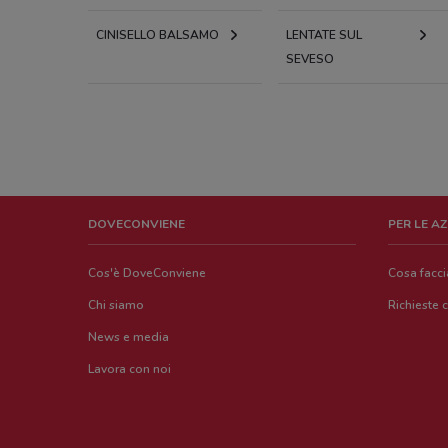
CINISELLO BALSAMO
LENTATE SUL
SEVESO
DOVECONVIENE
PER LE A
Cos'è DoveConviene
Cosa facc
Chi siamo
Richieste 
News e media
Lavora con noi