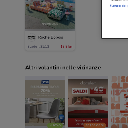
Elenco dei 
Roche Bobois
Scade il 31/12
15.5 km
Altri volantini nelle vicinanze
NUOVO
SCADE OGGI