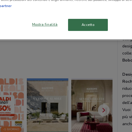
Dove
partner
Ridi
I mob
Mostra finalità
Accetto
una s
desig
desig
colle
Bobo
Desi
Roch
ridu
proce
dell’
Vuoi 
più v
anch
-1 GIORNO