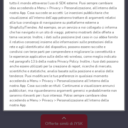
tutto il mondo attraverso l’uso di SDK esterne. Puoi sempre cambiare
idea accedendo a Menu > Privacy > Personalizzazione, all’interno della
nostra App. Cosa succede se accetti: Le inserzioni pubblicitarie che
visualizzerai all'interno dell’app potranno trattare di argomenti relativi
alla tua cronologia di navigazione su piattaforme esterne a
Shopfully/Tiendeo. Ad esempio, se un servizio a noi collegato ci informa
che hai navigato in un sito di viaggi, potremo mostrarti delle offerte a
tema vacanze. Inoltre, i dati sulla posizione (nel caso in cui abbia fornito
il relativo consenso) insieme alle informazioni sulle prestazioni della
rete e agli identificativi del dispositivo, possono essere raccolte e
condivisi con terze parti per comprendere e migliorare la connettività e
le esperienze applicative sulle delle reti wireless, come meglio indicato
nel paragrafo 13.b della nostra Privacy Policy. Inoltre, i tuoi dati possono
anche essere utilizzati per la creazione di report, ricerche di mercato,
scientifiche e statistiche, analisi basate sulla posizione e analisi delle
tendenze. Puoi modificare le tue preferenze in qualsiasi momento
accedendo a Menu > Privacy > Personalizzazione all'interno della
nostra App. Cosa succede se rifiuti: Continuerai a visualizzare annunci
pubblicitari, ma riguarderanno argomenti generici e probabilmente non
saranno rilevanti per i tuoi interessi. Potrai sempre cambiare idea
accedendo a Menu > Privacy > Personalizzazione all'interno della
nostra App.
Noi e i nostri partner trattiamo i dati per fornire:
Utilizzare dati di geolocalizzazione precisi. Scansione attiva delle
Offerte simili di JYSK
caratteristiche del dispositivo ai fini dell’identificazione. Archiviare