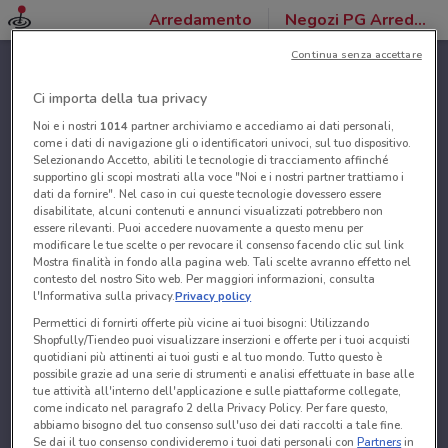
Arredamento
Negozi PG Arredamenti
Continua senza accettare
Ci importa della tua privacy
Noi e i nostri
1014
partner archiviamo e accediamo ai dati personali,
come i dati di navigazione gli o identificatori univoci, sul tuo dispositivo.
Selezionando Accetto, abiliti le tecnologie di tracciamento affinché
supportino gli scopi mostrati alla voce "Noi e i nostri partner trattiamo i
dati da fornire". Nel caso in cui queste tecnologie dovessero essere
disabilitate, alcuni contenuti e annunci visualizzati potrebbero non
essere rilevanti. Puoi accedere nuovamente a questo menu per
modificare le tue scelte o per revocare il consenso facendo clic sul link
Mostra finalità in fondo alla pagina web. Tali scelte avranno effetto nel
contesto del nostro Sito web. Per maggiori informazioni, consulta
l'Informativa sulla privacy.
Privacy policy
Permettici di fornirti offerte più vicine ai tuoi bisogni: Utilizzando
Shopfully/Tiendeo puoi visualizzare inserzioni e offerte per i tuoi acquisti
quotidiani più attinenti ai tuoi gusti e al tuo mondo. Tutto questo è
possibile grazie ad una serie di strumenti e analisi effettuate in base alle
tue attività all'interno dell'applicazione e sulle piattaforme collegate,
come indicato nel paragrafo 2 della Privacy Policy. Per fare questo,
abbiamo bisogno del tuo consenso sull'uso dei dati raccolti a tale fine.
Se dai il tuo consenso condivideremo i tuoi dati personali con
Partners
in