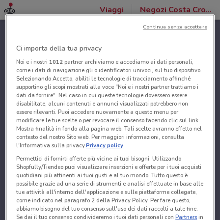
Viaggi
Negozi Costa Crociere
Continua senza accettare
Ci importa della tua privacy
Noi e i nostri
1012
partner archiviamo e accediamo ai dati personali,
come i dati di navigazione gli o identificatori univoci, sul tuo dispositivo.
Selezionando Accetto, abiliti le tecnologie di tracciamento affinché
supportino gli scopi mostrati alla voce "Noi e i nostri partner trattiamo i
dati da fornire". Nel caso in cui queste tecnologie dovessero essere
disabilitate, alcuni contenuti e annunci visualizzati potrebbero non
essere rilevanti. Puoi accedere nuovamente a questo menu per
modificare le tue scelte o per revocare il consenso facendo clic sul link
Mostra finalità in fondo alla pagina web. Tali scelte avranno effetto nel
contesto del nostro Sito web. Per maggiori informazioni, consulta
l'Informativa sulla privacy.
Privacy policy
Permettici di fornirti offerte più vicine ai tuoi bisogni: Utilizzando
Shopfully/Tiendeo puoi visualizzare inserzioni e offerte per i tuoi acquisti
quotidiani più attinenti ai tuoi gusti e al tuo mondo. Tutto questo è
possibile grazie ad una serie di strumenti e analisi effettuate in base alle
tue attività all'interno dell'applicazione e sulle piattaforme collegate,
come indicato nel paragrafo 2 della Privacy Policy. Per fare questo,
abbiamo bisogno del tuo consenso sull'uso dei dati raccolti a tale fine.
Se dai il tuo consenso condivideremo i tuoi dati personali con
Partners
in