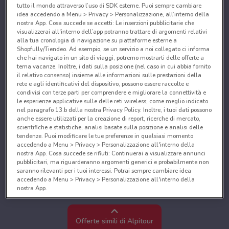
tutto il mondo attraverso l’uso di SDK esterne. Puoi sempre cambiare
idea accedendo a Menu > Privacy > Personalizzazione, all’interno della
nostra App. Cosa succede se accetti: Le inserzioni pubblicitarie che
visualizzerai all'interno dell’app potranno trattare di argomenti relativi
alla tua cronologia di navigazione su piattaforme esterne a
Shopfully/Tiendeo. Ad esempio, se un servizio a noi collegato ci informa
che hai navigato in un sito di viaggi, potremo mostrarti delle offerte a
tema vacanze. Inoltre, i dati sulla posizione (nel caso in cui abbia fornito
il relativo consenso) insieme alle informazioni sulle prestazioni della
rete e agli identificativi del dispositivo, possono essere raccolte e
condivisi con terze parti per comprendere e migliorare la connettività e
le esperienze applicative sulle delle reti wireless, come meglio indicato
nel paragrafo 13.b della nostra Privacy Policy. Inoltre, i tuoi dati possono
anche essere utilizzati per la creazione di report, ricerche di mercato,
scientifiche e statistiche, analisi basate sulla posizione e analisi delle
tendenze. Puoi modificare le tue preferenze in qualsiasi momento
accedendo a Menu > Privacy > Personalizzazione all'interno della
nostra App. Cosa succede se rifiuti: Continuerai a visualizzare annunci
pubblicitari, ma riguarderanno argomenti generici e probabilmente non
saranno rilevanti per i tuoi interessi. Potrai sempre cambiare idea
accedendo a Menu > Privacy > Personalizzazione all'interno della
nostra App.
Noi e i nostri partner trattiamo i dati per fornire:
Utilizzare dati di geolocalizzazione precisi. Scansione attiva delle
Offerte simili di Alpitour
caratteristiche del dispositivo ai fini dell’identificazione. Archiviare