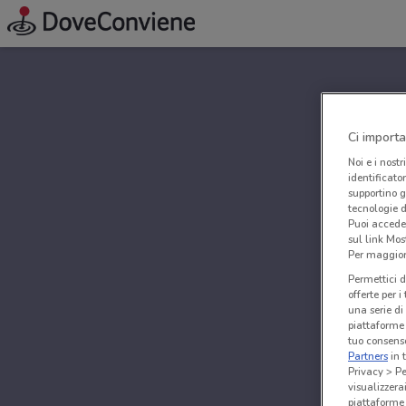
Ci importa
Noi e i nostr
identificato
supportino g
tecnologie d
Puoi accede
sul link Mos
Per maggiori
Permettici d
offerte per 
una serie di
piattaforme 
tuo consenso
Partners
in 
Privacy > Pe
visualizzera
piattaforme 