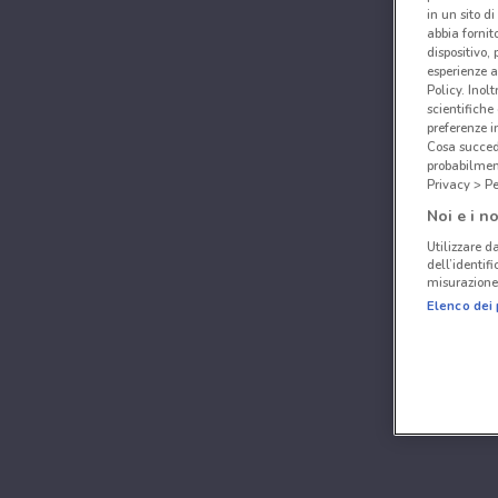
in un sito d
abbia fornit
dispositivo,
esperienze a
Policy. Inolt
scientifiche
preferenze 
Cosa succede
probabilmen
Privacy > Pe
Noi e i no
Utilizzare da
dell’identif
misurazione 
Elenco dei 