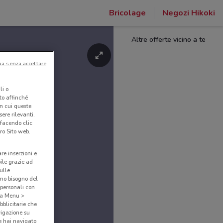
Bricolage
Negozi Hikoki
Altre offerte vicino a te
ua senza accettare
li o
nto affinché
in cui queste
ere rilevanti.
 facendo clic
ro Sito web.
are inserzioni e
bile grazie ad
sulle
amo bisogno del
 personali con
o a Menu >
bblicitarie che
vigazione su
e hai navigato