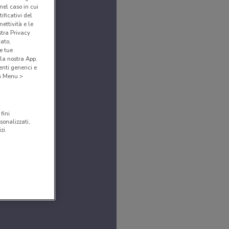
(nel caso in cui
ificativi del
ettività e le
stra Privacy
cato,
e tue
la nostra App.
nti generici e
 a Menu >
fini
sonalizzati,
zi.