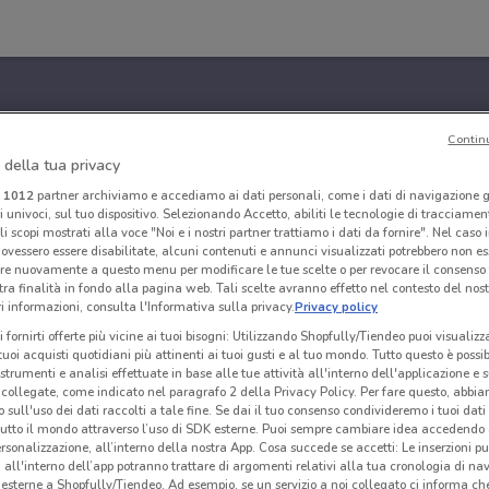
Contin
 della tua privacy
i
1012
partner archiviamo e accediamo ai dati personali, come i dati di navigazione g
ri univoci, sul tuo dispositivo. Selezionando Accetto, abiliti le tecnologie di tracciame
li scopi mostrati alla voce "Noi e i nostri partner trattiamo i dati da fornire". Nel caso 
ovessero essere disabilitate, alcuni contenuti e annunci visualizzati potrebbero non ess
re nuovamente a questo menu per modificare le tue scelte o per revocare il consenso
tra finalità in fondo alla pagina web. Tali scelte avranno effetto nel contesto del nost
 informazioni, consulta l'Informativa sulla privacy.
Privacy policy
i fornirti offerte più vicine ai tuoi bisogni: Utilizzando Shopfully/Tiendeo puoi visualizz
i tuoi acquisti quotidiani più attinenti ai tuoi gusti e al tuo mondo. Tutto questo è possi
 strumenti e analisi effettuate in base alle tue attività all'interno dell'applicazione e 
collegate, come indicato nel paragrafo 2 della Privacy Policy. Per fare questo, abbi
 sull'uso dei dati raccolti a tale fine. Se dai il tuo consenso condivideremo i tuoi dati
tutto il mondo attraverso l’uso di SDK esterne. Puoi sempre cambiare idea accedend
rsonalizzazione, all’interno della nostra App. Cosa succede se accetti: Le inserzioni pu
i all'interno dell’app potranno trattare di argomenti relativi alla tua cronologia di na
esterne a Shopfully/Tiendeo. Ad esempio, se un servizio a noi collegato ci informa ch