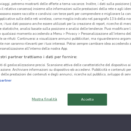
i viaggi, potremo mostrarti delle offerte a tema vacanze. Inoltre, i dati sulla posizione 
o il relativo consenso) insieme alle informazioni sulle prestazioni della rete e agli ident
 possono essere raccolte e condivisi con terze parti per comprendere e migliorare la conn
pplicative sulle delle reti wireless, come meglio indicato nel paragrafo 13.b della no
re, i tuoi dati possono anche essere utilizzati per la creazione di report, ricerche di mer
 e statistiche, analisi basate sulla posizione e analisi delle tendenze. Puoi modificare l
in qualsiasi momento accedendo a Menu > Privacy > Personalizzazione all'interno del
 se rifiuti: Continuerai a visualizzare annunci pubblicitari, ma riguarderanno argome
te non saranno rilevanti per i tuoi interessi. Potrai sempre cambiare idea accedendo
rsonalizzazione all'interno della nostra App.
stri partner trattiamo i dati per fornire:
ti di geolocalizzazione precisi. Scansione attiva delle caratteristiche del dispositivo ai 
icazione. Archiviare informazioni su dispositivo e/o accedervi. Pubblicità e contenuti per
delle prestazioni dei contenuti e degli annunci, ricerche sul pubblico, sviluppo di servi
partner
Mostra finalità
Accetto