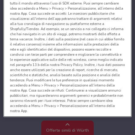
tutto il mondo attraverso l’uso di SDK esterne. Puoi sempre cambiare
idea accedendo a Menu > Privacy > Personalizzazione, all’interno della
nostra App. Cosa succede se accetti: Le inserzioni pubblicitarie che
visualizzerai all'interno dell’app potranno trattare di argomenti relativi
alla tua cronologia di navigazione su piattaforme esterne a
Shopfully/Tiendeo. Ad esempio, se un servizio a noi collegato ci informa
che hai navigato in un sito di viaggi, potremo mostrarti delle offerte a
tema vacanze. Inoltre, i dati sulla posizione (nel caso in cui abbia fornito
il relativo consenso) insieme alle informazioni sulle prestazioni della
rete e agli identificativi del dispositivo, possono essere raccolte e
condivisi con terze parti per comprendere e migliorare la connettività e
le esperienze applicative sulle delle reti wireless, come meglio indicato
nel paragrafo 13.b della nostra Privacy Policy. Inoltre, i tuoi dati possono
anche essere utilizzati per la creazione di report, ricerche di mercato,
scientifiche e statistiche, analisi basate sulla posizione e analisi delle
tendenze. Puoi modificare le tue preferenze in qualsiasi momento
accedendo a Menu > Privacy > Personalizzazione all'interno della
nostra App. Cosa succede se rifiuti: Continuerai a visualizzare annunci
pubblicitari, ma riguarderanno argomenti generici e probabilmente non
saranno rilevanti per i tuoi interessi. Potrai sempre cambiare idea
accedendo a Menu > Privacy > Personalizzazione all'interno della
nostra App.
Noi e i nostri partner trattiamo i dati per fornire:
Utilizzare dati di geolocalizzazione precisi. Scansione attiva delle
Offerte simili di Würth
caratteristiche del dispositivo ai fini dell’identificazione. Archiviare