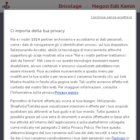
Bricolage
Negozi Edil Kamin
Continua senza accettare
Ci importa della tua privacy
Noi e i nostri
1014
partner archiviamo e accediamo ai dati personali,
come i dati di navigazione gli o identificatori univoci, sul tuo dispositivo.
Selezionando Accetto, abiliti le tecnologie di tracciamento affinché
supportino gli scopi mostrati alla voce "Noi e i nostri partner trattiamo i
dati da fornire". Nel caso in cui queste tecnologie dovessero essere
disabilitate, alcuni contenuti e annunci visualizzati potrebbero non
essere rilevanti. Puoi accedere nuovamente a questo menu per
modificare le tue scelte o per revocare il consenso facendo clic sul link
Mostra finalità in fondo alla pagina web. Tali scelte avranno effetto nel
contesto del nostro Sito web. Per maggiori informazioni, consulta
l'Informativa sulla privacy.
Privacy policy
Permettici di fornirti offerte più vicine ai tuoi bisogni: Utilizzando
Shopfully/Tiendeo puoi visualizzare inserzioni e offerte per i tuoi acquisti
quotidiani più attinenti ai tuoi gusti e al tuo mondo. Tutto questo è
possibile grazie ad una serie di strumenti e analisi effettuate in base alle
tue attività all'interno dell'applicazione e sulle piattaforme collegate,
come indicato nel paragrafo 2 della Privacy Policy. Per fare questo,
abbiamo bisogno del tuo consenso sull'uso dei dati raccolti a tale fine.
Se dai il tuo consenso condivideremo i tuoi dati personali con
Partners
in