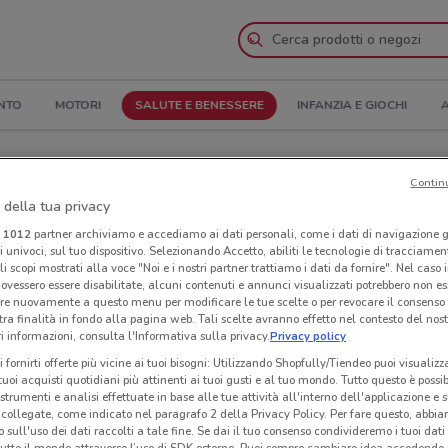
NTO
MOTORI
SALUTE E BENESSERE
INFANZIA E GIOCHI
A
 Orari di apertura e Indirizzi
Contin
 della tua privacy
no
Negozi Profumeria Giorgelle a Fiumicino
i
1012
partner archiviamo e accediamo ai dati personali, come i dati di navigazione g
ri univoci, sul tuo dispositivo. Selezionando Accetto, abiliti le tecnologie di tracciame
li scopi mostrati alla voce "Noi e i nostri partner trattiamo i dati da fornire". Nel caso 
 Giorgelle
Neg
ovessero essere disabilitate, alcuni contenuti e annunci visualizzati potrebbero non ess
re nuovamente a questo menu per modificare le tue scelte o per revocare il consenso
tra finalità in fondo alla pagina web. Tali scelte avranno effetto nel contesto del nost
 informazioni, consulta l'Informativa sulla privacy.
Privacy policy
i fornirti offerte più vicine ai tuoi bisogni: Utilizzando Shopfully/Tiendeo puoi visualizz
i tuoi acquisti quotidiani più attinenti ai tuoi gusti e al tuo mondo. Tutto questo è possi
 strumenti e analisi effettuate in base alle tue attività all'interno dell'applicazione e 
collegate, come indicato nel paragrafo 2 della Privacy Policy. Per fare questo, abbi
 sull'uso dei dati raccolti a tale fine. Se dai il tuo consenso condivideremo i tuoi dati
tutto il mondo attraverso l’uso di SDK esterne. Puoi sempre cambiare idea accedend