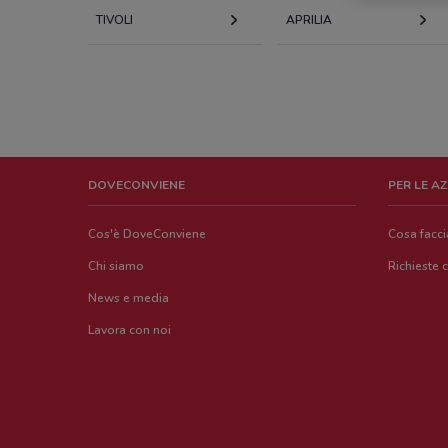
TIVOLI
APRILIA
DOVECONVIENE
PER LE A
Cos'è DoveConviene
Cosa facc
Chi siamo
Richieste 
News e media
Lavora con noi