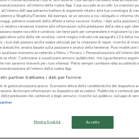
rsonalizzazione, all’interno della nostra App. Cosa succede se accetti: Le inserzioni pu
i all'interno dell’app potranno trattare di argomenti relativi alla tua cronologia di na
esterne a Shopfully/Tiendeo. Ad esempio, se un servizio a noi collegato ci informa ch
i viaggi, potremo mostrarti delle offerte a tema vacanze. Inoltre, i dati sulla posizione 
o il relativo consenso) insieme alle informazioni sulle prestazioni della rete e agli ident
 possono essere raccolte e condivisi con terze parti per comprendere e migliorare la conn
ato volantini nella tua zona. Riprova più tardi.
pplicative sulle delle reti wireless, come meglio indicato nel paragrafo 13.b della no
re, i tuoi dati possono anche essere utilizzati per la creazione di report, ricerche di mer
 e statistiche, analisi basate sulla posizione e analisi delle tendenze. Puoi modificare l
in qualsiasi momento accedendo a Menu > Privacy > Personalizzazione all'interno del
 se rifiuti: Continuerai a visualizzare annunci pubblicitari, ma riguarderanno argome
te non saranno rilevanti per i tuoi interessi. Potrai sempre cambiare idea accedendo
rsonalizzazione all'interno della nostra App.
Pro
cinanze
stri partner trattiamo i dati per fornire:
ti di geolocalizzazione precisi. Scansione attiva delle caratteristiche del dispositivo ai 
icazione. Archiviare informazioni su dispositivo e/o accedervi. Pubblicità e contenuti per
OSTIA
LADISPOLI
delle prestazioni dei contenuti e degli annunci, ricerche sul pubblico, sviluppo di servi
partner
POMEZIA
MONTEROTONDO
Mostra finalità
Accetto
ARICCIA
GUIDONIA
MONTECELIO