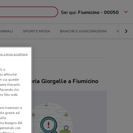
Sei qui:
Fiumicino - 00050
NIMALI
SPORT E MODA
BANCHE E ASSICURAZIONI
VIAGGI
ua senza accettare
li o
nto affinché
in cui queste
ozi Profumeria Giorgelle a Fiumicino
ere rilevanti.
 facendo clic
ro Sito web.
are inserzioni e
bile grazie ad
sulle
amo bisogno del
 personali con
o a Menu >