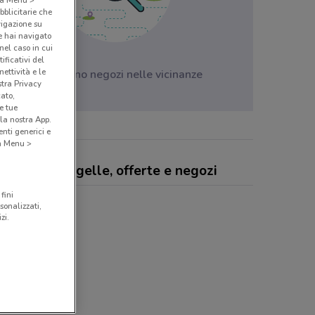
bblicitarie che
vigazione su
e hai navigato
(nel caso in cui
ificativi del
ettività e le
Non ci sono negozi nelle vicinanze
stra Privacy
cato,
e tue
la nostra App.
nti generici e
 a Menu >
fumeria Giorgelle, offerte e negozi
fini
sonalizzati,
zi.