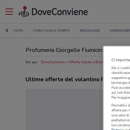
NOVITÀ
CURA CASA E CORPO
BRICOLAGE
ARREDAME
Profumeria Giorgelle Fiumicino: Volantino,
Ci importa
Sei qui:
DoveConviene
Offerte Salute e Benessere a Fiumici
Noi e i nostr
identificato
supportino g
Ultime offerte del volantino Profumeria
tecnologie d
Puoi accede
sul link Mos
Per maggiori
Permettici d
offerte per 
una serie di
piattaforme 
tuo consenso
Partners
in 