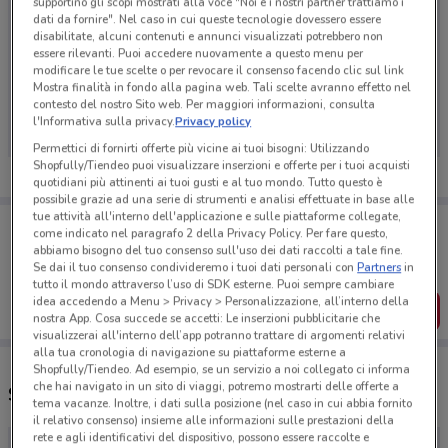
supportino gli scopi mostrati alla voce "Noi e i nostri partner trattiamo i
dati da fornire". Nel caso in cui queste tecnologie dovessero essere
disabilitate, alcuni contenuti e annunci visualizzati potrebbero non
essere rilevanti. Puoi accedere nuovamente a questo menu per
modificare le tue scelte o per revocare il consenso facendo clic sul link
Ci dispiace, al momento non abbiamo pubblicato
Mostra finalità in fondo alla pagina web. Tali scelte avranno effetto nel
volantini nella tua zona. Riprova più tardi.
contesto del nostro Sito web. Per maggiori informazioni, consulta
l'Informativa sulla privacy.
Privacy policy
Permettici di fornirti offerte più vicine ai tuoi bisogni: Utilizzando
Shopfully/Tiendeo puoi visualizzare inserzioni e offerte per i tuoi acquisti
quotidiani più attinenti ai tuoi gusti e al tuo mondo. Tutto questo è
possibile grazie ad una serie di strumenti e analisi effettuate in base alle
tue attività all'interno dell'applicazione e sulle piattaforme collegate,
Porta DoveConviene sempre con te!
come indicato nel paragrafo 2 della Privacy Policy. Per fare questo,
Puoi trovare le migliori offerte dei negozi vicino a te,
abbiamo bisogno del tuo consenso sull'uso dei dati raccolti a tale fine.
salvarle e creare la tua lista del risparmio, comodamente
Se dai il tuo consenso condivideremo i tuoi dati personali con
Partners
in
dal tuo cellulare.
tutto il mondo attraverso l’uso di SDK esterne. Puoi sempre cambiare
idea accedendo a Menu > Privacy > Personalizzazione, all’interno della
SCARICA L’APP
nostra App. Cosa succede se accetti: Le inserzioni pubblicitarie che
visualizzerai all'interno dell’app potranno trattare di argomenti relativi
alla tua cronologia di navigazione su piattaforme esterne a
Shopfully/Tiendeo. Ad esempio, se un servizio a noi collegato ci informa
che hai navigato in un sito di viaggi, potremo mostrarti delle offerte a
Supermercati Prix e orari
tema vacanze. Inoltre, i dati sulla posizione (nel caso in cui abbia fornito
il relativo consenso) insieme alle informazioni sulle prestazioni della
rete e agli identificativi del dispositivo, possono essere raccolte e