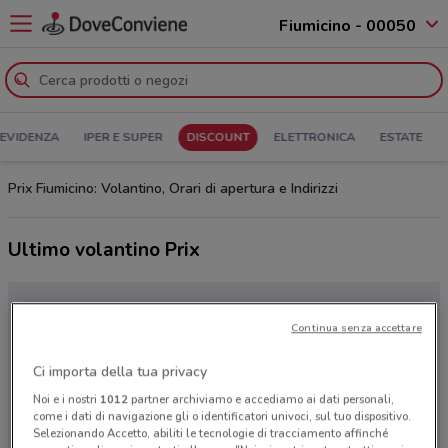
Fiumicino - 00050
 EVIDENZA
IPER E SUPER
DISCOUNT
ELETTRONICA
ESTATE
Prix Fiumicino: Volantino, Orari di apertura e Indirizzi
Ultimo volantino Prix
Continua senza accettare
Ci importa della tua privacy
Noi e i nostri
1012
partner archiviamo e accediamo ai dati personali,
come i dati di navigazione gli o identificatori univoci, sul tuo dispositivo.
Selezionando Accetto, abiliti le tecnologie di tracciamento affinché