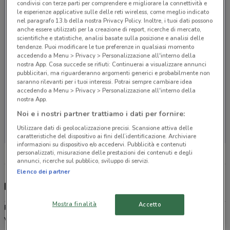
condivisi con terze parti per comprendere e migliorare la connettività e
le esperienze applicative sulle delle reti wireless, come meglio indicato
nel paragrafo 13.b della nostra Privacy Policy. Inoltre, i tuoi dati possono
anche essere utilizzati per la creazione di report, ricerche di mercato,
scientifiche e statistiche, analisi basate sulla posizione e analisi delle
tendenze. Puoi modificare le tue preferenze in qualsiasi momento
accedendo a Menu > Privacy > Personalizzazione all'interno della
nostra App. Cosa succede se rifiuti: Continuerai a visualizzare annunci
pubblicitari, ma riguarderanno argomenti generici e probabilmente non
saranno rilevanti per i tuoi interessi. Potrai sempre cambiare idea
accedendo a Menu > Privacy > Personalizzazione all'interno della
nostra App.
Noi e i nostri partner trattiamo i dati per fornire:
Non ci sono negozi nelle vicinanze
Utilizzare dati di geolocalizzazione precisi. Scansione attiva delle
caratteristiche del dispositivo ai fini dell’identificazione. Archiviare
informazioni su dispositivo e/o accedervi. Pubblicità e contenuti
personalizzati, misurazione delle prestazioni dei contenuti e degli
annunci, ricerche sul pubblico, sviluppo di servizi.
Elenco dei partner
Discount italiano
Mostra finalità
Accetto
Prix
è la catena di supermercati discount dislocati in Lombardia,
Veneto, Trentino Alto Adige e Friuli Venezia Giulia che ti permette