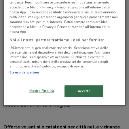
tendenze. Puoi modificare le tue preferenze in qualsiasi momento
accedendo a Menu > Privacy > Personalizzazione all'interno della
nostra App. Cosa succede se rifiuti: Continuerai a visualizzare annunci
pubblicitari, ma riguarderanno argomenti generici e probabilmente non
saranno rilevanti per i tuoi interessi. Potrai sempre cambiare idea
accedendo a Menu > Privacy > Personalizzazione all'interno della
nostra App.
Noi e i nostri partner trattiamo i dati per fornire:
Utilizzare dati di geolocalizzazione precisi. Scansione attiva delle
caratteristiche del dispositivo ai fini dell’identificazione. Archiviare
informazioni su dispositivo e/o accedervi. Pubblicità e contenuti
personalizzati, misurazione delle prestazioni dei contenuti e degli
Non ci sono negozi nelle vicinanze
annunci, ricerche sul pubblico, sviluppo di servizi.
Elenco dei partner
Mostra finalità
Accetto
Mesauda, offerte e negozi
Offerte volantini e cataloghi per città nelle vicinanze