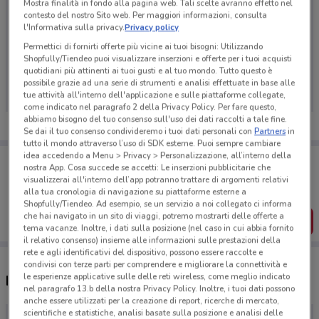
Mostra finalità in fondo alla pagina web. Tali scelte avranno effetto nel
contesto del nostro Sito web. Per maggiori informazioni, consulta
l'Informativa sulla privacy.
Privacy policy
Permettici di fornirti offerte più vicine ai tuoi bisogni: Utilizzando
Ci dispiace, al momento non abbiamo pubblicato
Shopfully/Tiendeo puoi visualizzare inserzioni e offerte per i tuoi acquisti
quotidiani più attinenti ai tuoi gusti e al tuo mondo. Tutto questo è
volantini nella tua zona. Riprova più tardi.
possibile grazie ad una serie di strumenti e analisi effettuate in base alle
tue attività all'interno dell'applicazione e sulle piattaforme collegate,
come indicato nel paragrafo 2 della Privacy Policy. Per fare questo,
abbiamo bisogno del tuo consenso sull'uso dei dati raccolti a tale fine.
Se dai il tuo consenso condivideremo i tuoi dati personali con
Partners
in
tutto il mondo attraverso l’uso di SDK esterne. Puoi sempre cambiare
idea accedendo a Menu > Privacy > Personalizzazione, all’interno della
Porta DoveConviene sempre con te!
nostra App. Cosa succede se accetti: Le inserzioni pubblicitarie che
Puoi trovare le migliori offerte dei negozi vicino a te,
visualizzerai all'interno dell’app potranno trattare di argomenti relativi
salvarle e creare la tua lista del risparmio, comodamente
alla tua cronologia di navigazione su piattaforme esterne a
dal tuo cellulare.
Shopfully/Tiendeo. Ad esempio, se un servizio a noi collegato ci informa
che hai navigato in un sito di viaggi, potremo mostrarti delle offerte a
SCARICA L’APP
tema vacanze. Inoltre, i dati sulla posizione (nel caso in cui abbia fornito
il relativo consenso) insieme alle informazioni sulle prestazioni della
rete e agli identificativi del dispositivo, possono essere raccolte e
condivisi con terze parti per comprendere e migliorare la connettività e
le esperienze applicative sulle delle reti wireless, come meglio indicato
Negozi Mesauda a Fiumicino
nel paragrafo 13.b della nostra Privacy Policy. Inoltre, i tuoi dati possono
anche essere utilizzati per la creazione di report, ricerche di mercato,
scientifiche e statistiche, analisi basate sulla posizione e analisi delle