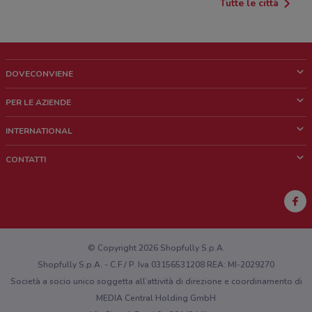
Tutte le città
DOVECONVIENE
Cos'è DoveConviene
PER LE AZIENDE
Chi siamo
Cosa facciamo
INTERNATIONAL
News e media
Richieste commerciali e marketing
Brazil
CONTATTI
Lavora con noi
Mexico
Segnalazione punto vendita
France
Segnalazione Volantino
Australia
Hai un malfunzionamento sul web o sull'app?
New Zealand
© Copyright 2026 Shopfully S.p.A.
Shopfully S.p.A. - C.F / P. Iva 03156531208 REA: MI-2029270
Società a socio unico soggetta all’attività di direzione e coordinamento di
MEDIA Central Holding GmbH