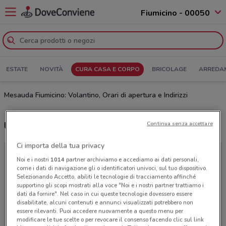
Fiumicino - 00050
ESTATE
NOVITÀ
CURA CASA E CORPO
BRICOLAGE
ARREDA
Mesauda Fiumicino: Volantino, Orari di apertura e Indirizzi
Ultime offerte del volantino Mesauda
Continua senza accettare
Ci importa della tua privacy
Noi e i nostri
1014
partner archiviamo e accediamo ai dati personali,
come i dati di navigazione gli o identificatori univoci, sul tuo dispositivo.
Selezionando Accetto, abiliti le tecnologie di tracciamento affinché
supportino gli scopi mostrati alla voce "Noi e i nostri partner trattiamo i
dati da fornire". Nel caso in cui queste tecnologie dovessero essere
disabilitate, alcuni contenuti e annunci visualizzati potrebbero non
essere rilevanti. Puoi accedere nuovamente a questo menu per
modificare le tue scelte o per revocare il consenso facendo clic sul link