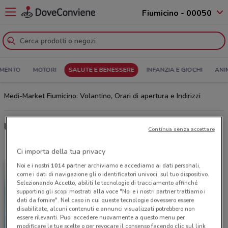
Fiumicino - 00050
MENTO
MOTORI
SALUTE E BENESSERE
INFANZIA E GIOCHI
ANI
Medi-Market Fiumicino: Volantino, Orari di apertura e Indirizzi
Ultime offerte del volantino Medi-Market
Continua senza accettare
Ci importa della tua privacy
Noi e i nostri
1014
partner archiviamo e accediamo ai dati personali,
come i dati di navigazione gli o identificatori univoci, sul tuo dispositivo.
Selezionando Accetto, abiliti le tecnologie di tracciamento affinché
supportino gli scopi mostrati alla voce "Noi e i nostri partner trattiamo i
dati da fornire". Nel caso in cui queste tecnologie dovessero essere
disabilitate, alcuni contenuti e annunci visualizzati potrebbero non
essere rilevanti. Puoi accedere nuovamente a questo menu per
modificare le tue scelte o per revocare il consenso facendo clic sul link