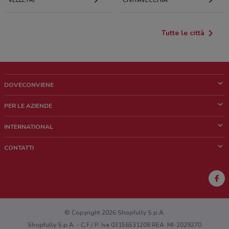
VELLETRI
CIVITAVECCHIA
Tutte le città
DOVECONVIENE
Cos'è DoveConviene
PER LE AZIENDE
Chi siamo
Cosa facciamo
INTERNATIONAL
News e media
Richieste commerciali e marketing
Brazil
CONTATTI
Lavora con noi
Mexico
Segnalazione punto vendita
France
Segnalazione Volantino
Australia
Hai un malfunzionamento sul web o sull'app?
New Zealand
© Copyright 2026 Shopfully S.p.A.
Shopfully S.p.A. - C.F / P. Iva 03156531208 REA: MI-2029270