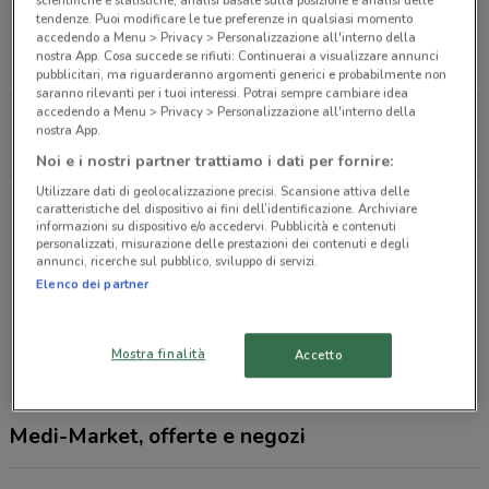
scientifiche e statistiche, analisi basate sulla posizione e analisi delle
tendenze. Puoi modificare le tue preferenze in qualsiasi momento
accedendo a Menu > Privacy > Personalizzazione all'interno della
Via Cola di Rienzo, 293 Roma
nostra App. Cosa succede se rifiuti: Continuerai a visualizzare annunci
12.8 km
pubblicitari, ma riguarderanno argomenti generici e probabilmente non
saranno rilevanti per i tuoi interessi. Potrai sempre cambiare idea
accedendo a Menu > Privacy > Personalizzazione all'interno della
Via Laurentina, 865 Roma
nostra App.
17.9 km
CHIUSO
Noi e i nostri partner trattiamo i dati per fornire:
Utilizzare dati di geolocalizzazione precisi. Scansione attiva delle
Via Alberto Lionello, 201 Roma
caratteristiche del dispositivo ai fini dell’identificazione. Archiviare
21 km
APERTO
informazioni su dispositivo e/o accedervi. Pubblicità e contenuti
personalizzati, misurazione delle prestazioni dei contenuti e degli
annunci, ricerche sul pubblico, sviluppo di servizi.
Via Tuscolana, 803 Roma
Elenco dei partner
21.3 km
Mostra finalità
Accetto
Tutti i negozi Medi-Market
Medi-Market, offerte e negozi