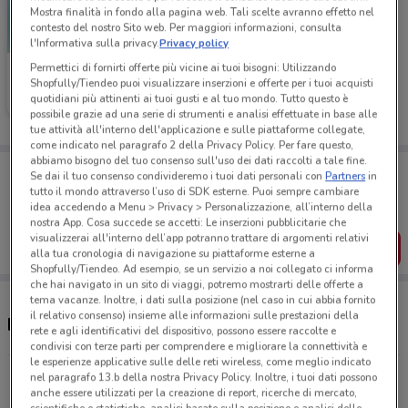
Mostra finalità in fondo alla pagina web. Tali scelte avranno effetto nel
contesto del nostro Sito web. Per maggiori informazioni, consulta
l'Informativa sulla privacy.
Privacy policy
Permettici di fornirti offerte più vicine ai tuoi bisogni: Utilizzando
Medi-Market
Shopfully/Tiendeo puoi visualizzare inserzioni e offerte per i tuoi acquisti
quotidiani più attinenti ai tuoi gusti e al tuo mondo. Tutto questo è
Scade il 31/08
11.2 km
possibile grazie ad una serie di strumenti e analisi effettuate in base alle
tue attività all'interno dell'applicazione e sulle piattaforme collegate,
come indicato nel paragrafo 2 della Privacy Policy. Per fare questo,
abbiamo bisogno del tuo consenso sull'uso dei dati raccolti a tale fine.
Porta DoveConviene sempre con te!
Se dai il tuo consenso condivideremo i tuoi dati personali con
Partners
in
Puoi trovare le migliori offerte dei negozi vicino a te,
tutto il mondo attraverso l’uso di SDK esterne. Puoi sempre cambiare
salvarle e creare la tua lista del risparmio, comodamente
idea accedendo a Menu > Privacy > Personalizzazione, all’interno della
dal tuo cellulare.
nostra App. Cosa succede se accetti: Le inserzioni pubblicitarie che
visualizzerai all'interno dell’app potranno trattare di argomenti relativi
SCARICA L’APP
alla tua cronologia di navigazione su piattaforme esterne a
Shopfully/Tiendeo. Ad esempio, se un servizio a noi collegato ci informa
che hai navigato in un sito di viaggi, potremo mostrarti delle offerte a
tema vacanze. Inoltre, i dati sulla posizione (nel caso in cui abbia fornito
il relativo consenso) insieme alle informazioni sulle prestazioni della
Negozi Medi-Market a Fiumicino
rete e agli identificativi del dispositivo, possono essere raccolte e
condivisi con terze parti per comprendere e migliorare la connettività e
le esperienze applicative sulle delle reti wireless, come meglio indicato
Viale Donato Bramante, 31-65 Fiumicino
nel paragrafo 13.b della nostra Privacy Policy. Inoltre, i tuoi dati possono
anche essere utilizzati per la creazione di report, ricerche di mercato,
11.2 km
APERTO