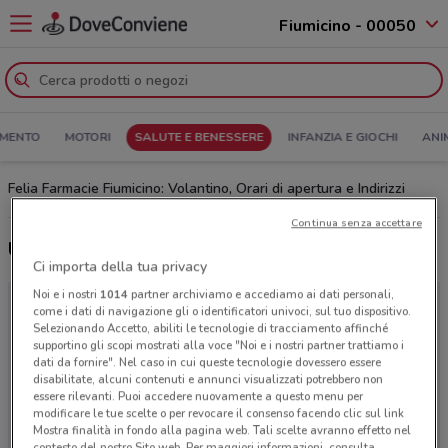
Fiumicino - 00050
MENTO
MOTORI
SALUTE E BENESSERE
INFANZIA E GIOCHI
ANI
Felia Farmacie Fiumicino: Volantino, Orari di apertura e Indirizzi
Continua senza accettare
Ultime offerte del volantino Felia Farmacie
Ci importa della tua privacy
Noi e i nostri
1014
partner archiviamo e accediamo ai dati personali,
come i dati di navigazione gli o identificatori univoci, sul tuo dispositivo.
Selezionando Accetto, abiliti le tecnologie di tracciamento affinché
supportino gli scopi mostrati alla voce "Noi e i nostri partner trattiamo i
dati da fornire". Nel caso in cui queste tecnologie dovessero essere
disabilitate, alcuni contenuti e annunci visualizzati potrebbero non
essere rilevanti. Puoi accedere nuovamente a questo menu per
modificare le tue scelte o per revocare il consenso facendo clic sul link
Mostra finalità in fondo alla pagina web. Tali scelte avranno effetto nel
contesto del nostro Sito web. Per maggiori informazioni, consulta