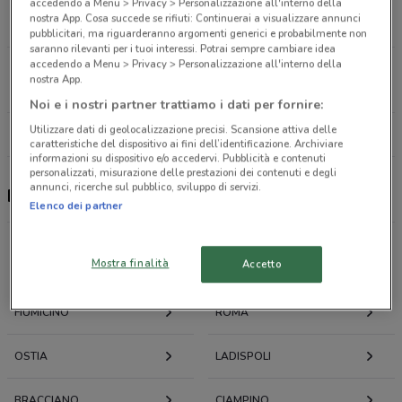
Viale Guglielmo Marconi, 640 Roma
accedendo a Menu > Privacy > Personalizzazione all'interno della
nostra App. Cosa succede se rifiuti: Continuerai a visualizzare annunci
14.8 km
pubblicitari, ma riguarderanno argomenti generici e probabilmente non
saranno rilevanti per i tuoi interessi. Potrai sempre cambiare idea
accedendo a Menu > Privacy > Personalizzazione all'interno della
Piazza Vittorio Emanuele II, 116/118 Roma
nostra App.
16.3 km
Noi e i nostri partner trattiamo i dati per fornire:
Utilizzare dati di geolocalizzazione precisi. Scansione attiva delle
Tutti i negozi Felia Farmacie
caratteristiche del dispositivo ai fini dell’identificazione. Archiviare
informazioni su dispositivo e/o accedervi. Pubblicità e contenuti
personalizzati, misurazione delle prestazioni dei contenuti e degli
annunci, ricerche sul pubblico, sviluppo di servizi.
Felia Farmacie, offerte e negozi
Elenco dei partner
Mostra finalità
Offerte volantini e cataloghi per città nelle vicinanze
Accetto
FIUMICINO
ROMA
OSTIA
LADISPOLI
BRACCIANO
CIAMPINO