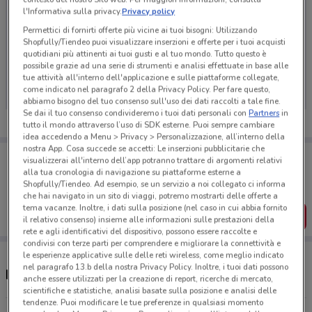
l'Informativa sulla privacy.
Privacy policy
Permettici di fornirti offerte più vicine ai tuoi bisogni: Utilizzando
Shopfully/Tiendeo puoi visualizzare inserzioni e offerte per i tuoi acquisti
quotidiani più attinenti ai tuoi gusti e al tuo mondo. Tutto questo è
Ci dispiace, al momento non abbiamo pubblicato
possibile grazie ad una serie di strumenti e analisi effettuate in base alle
volantini nella tua zona. Riprova più tardi.
tue attività all'interno dell'applicazione e sulle piattaforme collegate,
come indicato nel paragrafo 2 della Privacy Policy. Per fare questo,
abbiamo bisogno del tuo consenso sull'uso dei dati raccolti a tale fine.
Se dai il tuo consenso condivideremo i tuoi dati personali con
Partners
in
tutto il mondo attraverso l’uso di SDK esterne. Puoi sempre cambiare
idea accedendo a Menu > Privacy > Personalizzazione, all’interno della
nostra App. Cosa succede se accetti: Le inserzioni pubblicitarie che
Porta DoveConviene sempre con te!
visualizzerai all'interno dell’app potranno trattare di argomenti relativi
Puoi trovare le migliori offerte dei negozi vicino a te,
alla tua cronologia di navigazione su piattaforme esterne a
salvarle e creare la tua lista del risparmio, comodamente
Shopfully/Tiendeo. Ad esempio, se un servizio a noi collegato ci informa
dal tuo cellulare.
che hai navigato in un sito di viaggi, potremo mostrarti delle offerte a
tema vacanze. Inoltre, i dati sulla posizione (nel caso in cui abbia fornito
SCARICA L’APP
il relativo consenso) insieme alle informazioni sulle prestazioni della
rete e agli identificativi del dispositivo, possono essere raccolte e
condivisi con terze parti per comprendere e migliorare la connettività e
le esperienze applicative sulle delle reti wireless, come meglio indicato
nel paragrafo 13.b della nostra Privacy Policy. Inoltre, i tuoi dati possono
Negozi Felia Farmacie a Fiumicino
anche essere utilizzati per la creazione di report, ricerche di mercato,
scientifiche e statistiche, analisi basate sulla posizione e analisi delle
tendenze. Puoi modificare le tue preferenze in qualsiasi momento