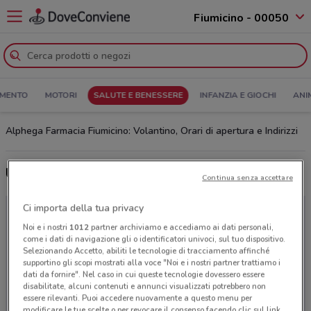
Fiumicino - 00050
MENTO
MOTORI
SALUTE E BENESSERE
INFANZIA E GIOCHI
ANI
Alphega Farmacia Fiumicino: Volantino, Orari di apertura e Indirizzi
Ultime offerte del volantino Alphega Farmacia
Continua senza accettare
Ci importa della tua privacy
Noi e i nostri
1012
partner archiviamo e accediamo ai dati personali,
come i dati di navigazione gli o identificatori univoci, sul tuo dispositivo.
Selezionando Accetto, abiliti le tecnologie di tracciamento affinché
supportino gli scopi mostrati alla voce "Noi e i nostri partner trattiamo i
dati da fornire". Nel caso in cui queste tecnologie dovessero essere
disabilitate, alcuni contenuti e annunci visualizzati potrebbero non
essere rilevanti. Puoi accedere nuovamente a questo menu per
modificare le tue scelte o per revocare il consenso facendo clic sul link