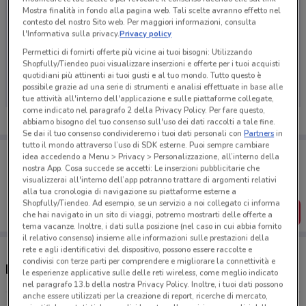
Mostra finalità in fondo alla pagina web. Tali scelte avranno effetto nel
contesto del nostro Sito web. Per maggiori informazioni, consulta
l'Informativa sulla privacy.
Privacy policy
Permettici di fornirti offerte più vicine ai tuoi bisogni: Utilizzando
Ci dispiace, al momento non abbiamo pubblicato
Shopfully/Tiendeo puoi visualizzare inserzioni e offerte per i tuoi acquisti
volantini nella tua zona. Riprova più tardi.
quotidiani più attinenti ai tuoi gusti e al tuo mondo. Tutto questo è
possibile grazie ad una serie di strumenti e analisi effettuate in base alle
tue attività all'interno dell'applicazione e sulle piattaforme collegate,
come indicato nel paragrafo 2 della Privacy Policy. Per fare questo,
abbiamo bisogno del tuo consenso sull'uso dei dati raccolti a tale fine.
Se dai il tuo consenso condivideremo i tuoi dati personali con
Partners
in
tutto il mondo attraverso l’uso di SDK esterne. Puoi sempre cambiare
Porta DoveConviene sempre con te!
idea accedendo a Menu > Privacy > Personalizzazione, all’interno della
Puoi trovare le migliori offerte dei negozi vicino a te,
nostra App. Cosa succede se accetti: Le inserzioni pubblicitarie che
salvarle e creare la tua lista del risparmio, comodamente
visualizzerai all'interno dell’app potranno trattare di argomenti relativi
dal tuo cellulare.
alla tua cronologia di navigazione su piattaforme esterne a
Shopfully/Tiendeo. Ad esempio, se un servizio a noi collegato ci informa
SCARICA L’APP
che hai navigato in un sito di viaggi, potremo mostrarti delle offerte a
tema vacanze. Inoltre, i dati sulla posizione (nel caso in cui abbia fornito
il relativo consenso) insieme alle informazioni sulle prestazioni della
rete e agli identificativi del dispositivo, possono essere raccolte e
condivisi con terze parti per comprendere e migliorare la connettività e
Negozi Alphega Farmacia a Fiumicino
le esperienze applicative sulle delle reti wireless, come meglio indicato
nel paragrafo 13.b della nostra Privacy Policy. Inoltre, i tuoi dati possono
anche essere utilizzati per la creazione di report, ricerche di mercato,