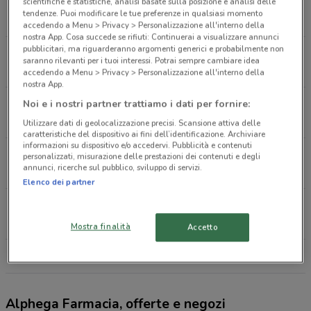
Via Gaverina, 14 Roma
scientifiche e statistiche, analisi basate sulla posizione e analisi delle
tendenze. Puoi modificare le tue preferenze in qualsiasi momento
8.1 km
accedendo a Menu > Privacy > Personalizzazione all'interno della
nostra App. Cosa succede se rifiuti: Continuerai a visualizzare annunci
pubblicitari, ma riguarderanno argomenti generici e probabilmente non
Via Aurelia, 670 Roma
saranno rilevanti per i tuoi interessi. Potrai sempre cambiare idea
9.1 km
accedendo a Menu > Privacy > Personalizzazione all'interno della
nostra App.
Via Boccea 184 Roma
Noi e i nostri partner trattiamo i dati per fornire:
9.7 km
APERTO
Utilizzare dati di geolocalizzazione precisi. Scansione attiva delle
caratteristiche del dispositivo ai fini dell’identificazione. Archiviare
informazioni su dispositivo e/o accedervi. Pubblicità e contenuti
Viale Donato Bramante, 49 Fiumicino
personalizzati, misurazione delle prestazioni dei contenuti e degli
annunci, ricerche sul pubblico, sviluppo di servizi.
11.2 km
APERTO
Elenco dei partner
Via Gregorio VII, 129 Roma
11.9 km
APERTO
Mostra finalità
Accetto
Tutti i negozi Alphega Farmacia
Alphega Farmacia, offerte e negozi