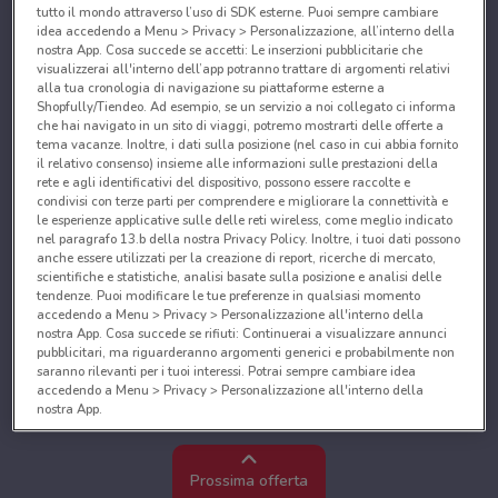
tutto il mondo attraverso l’uso di SDK esterne. Puoi sempre cambiare
idea accedendo a Menu > Privacy > Personalizzazione, all’interno della
nostra App. Cosa succede se accetti: Le inserzioni pubblicitarie che
visualizzerai all'interno dell’app potranno trattare di argomenti relativi
alla tua cronologia di navigazione su piattaforme esterne a
Shopfully/Tiendeo. Ad esempio, se un servizio a noi collegato ci informa
che hai navigato in un sito di viaggi, potremo mostrarti delle offerte a
tema vacanze. Inoltre, i dati sulla posizione (nel caso in cui abbia fornito
il relativo consenso) insieme alle informazioni sulle prestazioni della
rete e agli identificativi del dispositivo, possono essere raccolte e
condivisi con terze parti per comprendere e migliorare la connettività e
le esperienze applicative sulle delle reti wireless, come meglio indicato
nel paragrafo 13.b della nostra Privacy Policy. Inoltre, i tuoi dati possono
anche essere utilizzati per la creazione di report, ricerche di mercato,
scientifiche e statistiche, analisi basate sulla posizione e analisi delle
tendenze. Puoi modificare le tue preferenze in qualsiasi momento
accedendo a Menu > Privacy > Personalizzazione all'interno della
nostra App. Cosa succede se rifiuti: Continuerai a visualizzare annunci
pubblicitari, ma riguarderanno argomenti generici e probabilmente non
saranno rilevanti per i tuoi interessi. Potrai sempre cambiare idea
accedendo a Menu > Privacy > Personalizzazione all'interno della
nostra App.
Noi e i nostri partner trattiamo i dati per fornire:
Utilizzare dati di geolocalizzazione precisi. Scansione attiva delle
Prossima offerta
caratteristiche del dispositivo ai fini dell’identificazione. Archiviare