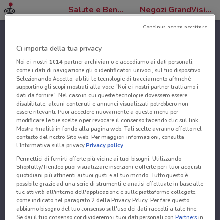
Salute e Benessere
Negozi GrandVision by Optissimo
Continua senza accettare
Ci importa della tua privacy
Noi e i nostri
1014
partner archiviamo e accediamo ai dati personali,
come i dati di navigazione gli o identificatori univoci, sul tuo dispositivo.
Selezionando Accetto, abiliti le tecnologie di tracciamento affinché
supportino gli scopi mostrati alla voce "Noi e i nostri partner trattiamo i
dati da fornire". Nel caso in cui queste tecnologie dovessero essere
disabilitate, alcuni contenuti e annunci visualizzati potrebbero non
essere rilevanti. Puoi accedere nuovamente a questo menu per
modificare le tue scelte o per revocare il consenso facendo clic sul link
Mostra finalità in fondo alla pagina web. Tali scelte avranno effetto nel
contesto del nostro Sito web. Per maggiori informazioni, consulta
l'Informativa sulla privacy.
Privacy policy
Permettici di fornirti offerte più vicine ai tuoi bisogni: Utilizzando
Shopfully/Tiendeo puoi visualizzare inserzioni e offerte per i tuoi acquisti
quotidiani più attinenti ai tuoi gusti e al tuo mondo. Tutto questo è
possibile grazie ad una serie di strumenti e analisi effettuate in base alle
tue attività all'interno dell'applicazione e sulle piattaforme collegate,
come indicato nel paragrafo 2 della Privacy Policy. Per fare questo,
abbiamo bisogno del tuo consenso sull'uso dei dati raccolti a tale fine.
Se dai il tuo consenso condivideremo i tuoi dati personali con
Partners
in