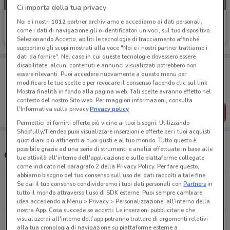
Ci importa della tua privacy
Pam
Noi e i nostri
1012
partner archiviamo e accediamo ai dati personali,
come i dati di navigazione gli o identificatori univoci, sul tuo dispositivo.
Scade mercoledì
11 km
Selezionando Accetto, abiliti le tecnologie di tracciamento affinché
supportino gli scopi mostrati alla voce "Noi e i nostri partner trattiamo i
dati da fornire". Nel caso in cui queste tecnologie dovessero essere
disabilitate, alcuni contenuti e annunci visualizzati potrebbero non
Porta DoveConviene sempre con te!
essere rilevanti. Puoi accedere nuovamente a questo menu per
Puoi trovare le migliori offerte dei negozi vicino a te,
modificare le tue scelte o per revocare il consenso facendo clic sul link
salvarle e creare la tua lista del risparmio, comodamente
Mostra finalità in fondo alla pagina web. Tali scelte avranno effetto nel
dal tuo cellulare.
contesto del nostro Sito web. Per maggiori informazioni, consulta
l'Informativa sulla privacy.
Privacy policy
SCARICA L’APP
Permettici di fornirti offerte più vicine ai tuoi bisogni: Utilizzando
Shopfully/Tiendeo puoi visualizzare inserzioni e offerte per i tuoi acquisti
quotidiani più attinenti ai tuoi gusti e al tuo mondo. Tutto questo è
possibile grazie ad una serie di strumenti e analisi effettuate in base alle
Orari e Negozi Pam
tue attività all'interno dell'applicazione e sulle piattaforme collegate,
come indicato nel paragrafo 2 della Privacy Policy. Per fare questo,
abbiamo bisogno del tuo consenso sull'uso dei dati raccolti a tale fine.
Se dai il tuo consenso condivideremo i tuoi dati personali con
Partners
in
Via Aurelia Km 28 Torrimpietra
tutto il mondo attraverso l’uso di SDK esterne. Puoi sempre cambiare
9 km
CHIUSO
idea accedendo a Menu > Privacy > Personalizzazione, all’interno della
nostra App. Cosa succede se accetti: Le inserzioni pubblicitarie che
visualizzerai all'interno dell’app potranno trattare di argomenti relativi
VIA AURELIA KM 28 Fiumicino
alla tua cronologia di navigazione su piattaforme esterne a