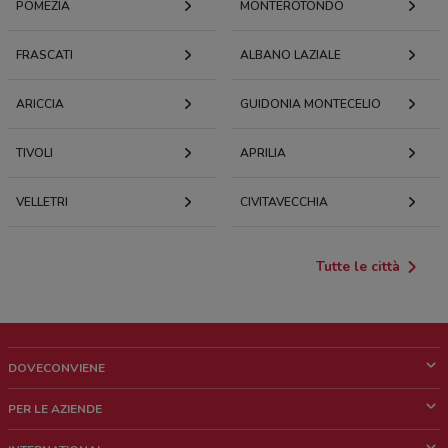
POMEZIA
MONTEROTONDO
FRASCATI
ALBANO LAZIALE
ARICCIA
GUIDONIA MONTECELIO
TIVOLI
APRILIA
VELLETRI
CIVITAVECCHIA
Tutte le città
DOVECONVIENE
Cos'è DoveConviene
PER LE AZIENDE
Chi siamo
Cosa facciamo