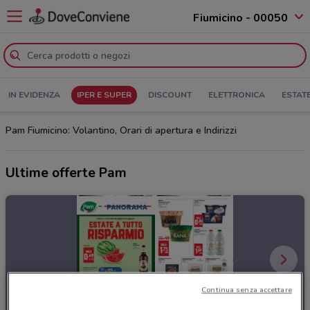
Fiumicino - 00050
IN EVIDENZA
IPER E SUPER
DISCOUNT
ELETTRONICA
ESTAT
Pam Fiumicino: Volantino, Orari di apertura e Indirizzi
Ultime offerte Pam
Continua senza accettare