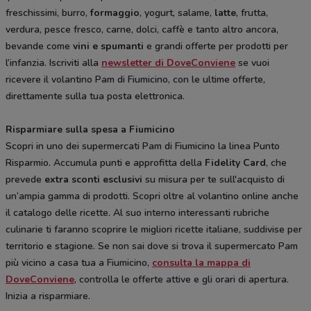
freschissimi, burro,
formaggio
, yogurt, salame,
latte
, frutta,
verdura, pesce fresco, carne, dolci, caffè e tanto altro ancora,
bevande come
vini e spumanti
e grandi offerte per prodotti per
l’infanzia. Iscriviti alla
newsletter di DoveConviene
se vuoi
ricevere il volantino Pam di Fiumicino, con le ultime offerte,
direttamente sulla tua posta elettronica.
Risparmiare sulla spesa a Fiumicino
Scopri in uno dei supermercati Pam di Fiumicino la linea Punto
Risparmio. Accumula punti e approfitta della
Fidelity Card
, che
prevede
extra sconti esclusivi
su misura per te sull'acquisto di
un’ampia gamma di prodotti. Scopri oltre al volantino online anche
il catalogo delle ricette. Al suo interno interessanti rubriche
culinarie ti faranno scoprire le migliori ricette italiane, suddivise per
territorio e stagione. Se non sai dove si trova il supermercato Pam
più vicino a casa tua a Fiumicino,
consulta la mappa di
DoveConviene
, controlla le offerte attive e gli orari di apertura.
Inizia a risparmiare.