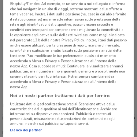
9.4 km
Shopfully/Tiendeo. Ad esempio, se un servizio a noi collegato ci informa
che hai navigato in un sito di viaggi, potremo mostrarti delle offerte a
tema vacanze. Inoltre, i dati sulla posizione (nel caso in cui abbia fornito
Via Di Valle Aurelia, 32 Roma
il relativo consenso) insieme alle informazioni sulle prestazioni della
rete e agli identificativi del dispositivo, possono essere raccolte e
11 km
CHIUSO
condivisi con terze parti per comprendere e migliorare la connettività e
le esperienze applicative sulle delle reti wireless, come meglio indicato
PIAZZA DELLA BALDUINA 48 Roma
nel paragrafo 13.b della nostra Privacy Policy. Inoltre, i tuoi dati possono
anche essere utilizzati per la creazione di report, ricerche di mercato,
11.4 km
CHIUSO
scientifiche e statistiche, analisi basate sulla posizione e analisi delle
tendenze. Puoi modificare le tue preferenze in qualsiasi momento
accedendo a Menu > Privacy > Personalizzazione all'interno della
Via dei Colli Portuensi, 191 Roma
nostra App. Cosa succede se rifiuti: Continuerai a visualizzare annunci
11.8 km
CHIUSO
pubblicitari, ma riguarderanno argomenti generici e probabilmente non
saranno rilevanti per i tuoi interessi. Potrai sempre cambiare idea
accedendo a Menu > Privacy > Personalizzazione all'interno della
Tutti i negozi Pam
nostra App.
Noi e i nostri partner trattiamo i dati per fornire:
Utilizzare dati di geolocalizzazione precisi. Scansione attiva delle
Gli sconti del nuovo volantino Pam e i negozi
caratteristiche del dispositivo ai fini dell’identificazione. Archiviare
informazioni su dispositivo e/o accedervi. Pubblicità e contenuti
Pam è presente in vari punti della città: lo trovi in Via Aurelia Km 28
personalizzati, misurazione delle prestazioni dei contenuti e degli
annunci, ricerche sul pubblico, sviluppo di servizi.
Torrimpietra, VIA AURELIA KM 28 Fiumicino, Via Di Valle Aurelia 32
Elenco dei partner
Roma, PIAZZA DELLA BALDUINA 48 Roma, Via dei Colli Portuensi