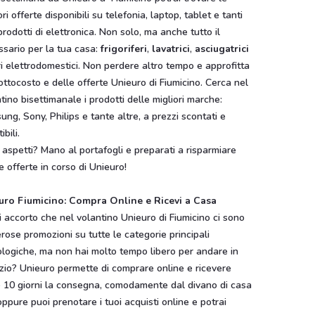
ori offerte disponibili su telefonia, laptop, tablet e tanti
 prodotti di elettronica. Non solo, ma anche tutto il
sario per la tua casa:
frigoriferi
,
lavatrici
,
asciugatrici
ri elettrodomestici. Non perdere altro tempo e approfitta
ottocosto e delle offerte Unieuro di Fiumicino. Cerca nel
tino bisettimanale i prodotti delle migliori marche:
ng, Sony, Philips e tante altre, a prezzi scontati e
tibili.
aspetti? Mano al portafogli e preparati a risparmiare
e offerte in corso di Unieuro!
uro Fiumicino: Compra Online e Ricevi a Casa
i accorto che nel volantino Unieuro di Fiumicino ci sono
ose promozioni su tutte le categorie principali
logiche, ma non hai molto tempo libero per andare in
zio? Unieuro permette di comprare online e ricevere
o 10 giorni la consegna, comodamente dal divano di casa
oppure puoi prenotare i tuoi acquisti online e potrai