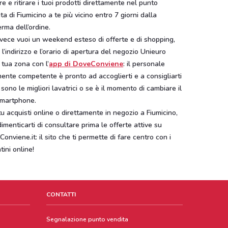
e e ritirare i tuoi prodotti direttamente nel punto
ta di Fiumicino a te più vicino entro 7 giorni dalla
rma dell’ordine.
vece vuoi un weekend esteso di offerte e di shopping,
 l’indirizzo e l’orario di apertura del negozio Unieuro
 tua zona con l’
app di DoveConviene
: il personale
ente competente è pronto ad accoglierti e a consigliarti
 sono le migliori lavatrici o se è il momento di cambiare il
smartphone.
u acquisti online o direttamente in negozio a Fiumicino,
imenticarti di consultare prima le offerte attive su
onviene.it: il sito che ti permette di fare centro con i
tini online!
CONTATTI
Segnalazione punto vendita