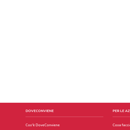
DOVECONVIENE
PER LE A
Cos'è DoveConviene
Cosa facc