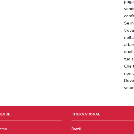
pagar
vendi
confe
Se in
trova
nella
altam
quali
tuo 
Che t
non d
DoveC
volan
ZIENDE
INTERNATIONAL
iamo
Brazil