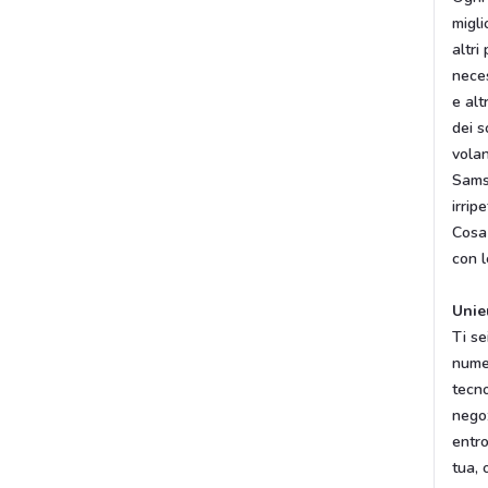
migli
altri
neces
e alt
dei s
volan
Samsu
irripe
Cosa 
con l
Unie
Ti se
numer
tecno
nego
entr
tua, 