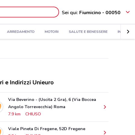
Sei qui:
Fiumicino - 00050
ARREDAMENTO
MOTORI
SALUTE E BENESSERE
INFANZIA
ri e Indirizzi Unieuro
Via Beverino - (Uscita 2 Gra), 6 (Via Boccea
Angolo Torrevecchia) Roma
7.9 km
CHIUSO
Viale Pineta Di Fregene, 52D Fregene