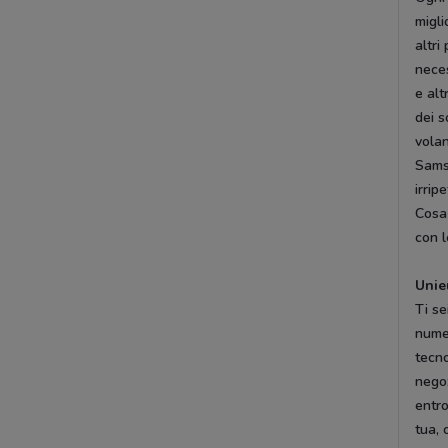
migli
altri
neces
e alt
dei s
volan
Samsu
irripe
Cosa 
con l
Unie
Ti se
numer
tecno
nego
entr
tua, 