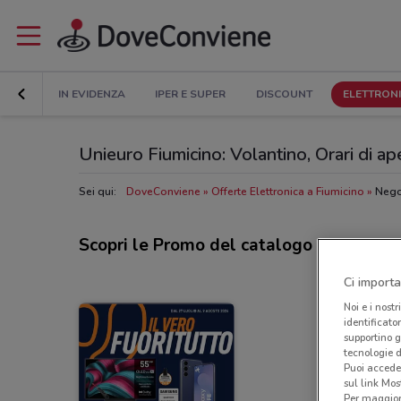
IN EVIDENZA
IPER E SUPER
DISCOUNT
ELETTRON
Unieuro Fiumicino: Volantino, Orari di ape
Sei qui:
DoveConviene
Offerte Elettronica a Fiumicino
Nego
Scopri le Promo del catalogo Unieuro
Ci importa
Noi e i nostr
identificato
supportino g
tecnologie d
Puoi accede
sul link Mos
Per maggiori