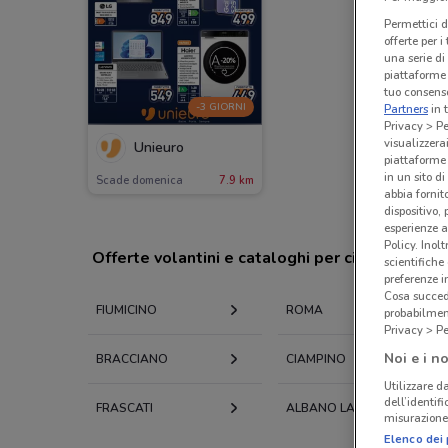
Permettici d
offerte per 
una serie di
piattaforme 
tuo consenso
-3 GIORNI
Partners
in 
Privacy > Pe
visualizzera
Unieuro
piattaforme 
in un sito d
Scade domenica
7.9 km
abbia fornit
dispositivo,
esperienze a
Policy. Inolt
Offerte volantini e cataloghi per città nelle vi
scientifiche
preferenze 
Cosa succede
FIUMICINO
ROMA
probabilmen
Privacy > Pe
Noi e i no
BRACCIANO
CIAMPINO
Utilizzare da
dell’identif
FRASCATI
ALBANO LAZIALE
misurazione 
Elenco dei 