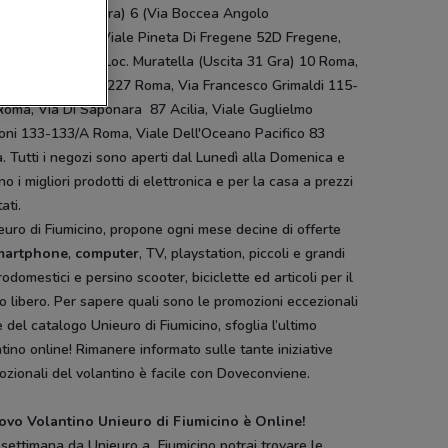
rino - (Uscita 2 Gra) 6 (Via Boccea Angolo
evecchia) Roma, Viale Pineta Di Fregene 52D Fregene,
i Valle Lupara - Loc. Muratella (Uscita 31 Gra) 10 Roma,
e Trastevere 215-227 Roma, Via Francesco Grimaldi 115-
Roma, Via Di Saponara 87 Acilia, Viale Guglielmo
oni 133-133/A Roma, Viale Dell'Oceano Pacifico 83
 Tutti i negozi sono aperti dal Lunedì alla Domenica e
no i migliori prodotti di elettronica e per la casa a prezzi
ati.
euro di Fiumicino, propone ogni mese decine di offerte
martphone
,
computer
, TV, playstation, piccoli e grandi
rodomestici e persino scooter, biciclette ed articoli per il
 libero. Per sapere quali sono le promozioni eccezionali
e del catalogo Unieuro di Fiumicino, sfoglia l’ultimo
tino online! Rimanere informato sulle tante iniziative
zionali del volantino è facile con Doveconviene.
uovo Volantino Unieuro di Fiumicino è Online!
settimana da Unieuro a Fiumicino potrai trovare le