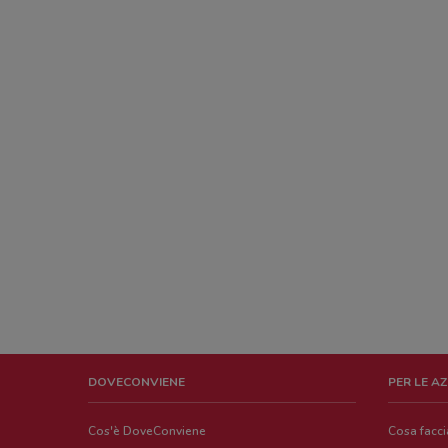
DOVECONVIENE
PER LE A
Cos'è DoveConviene
Cosa facc