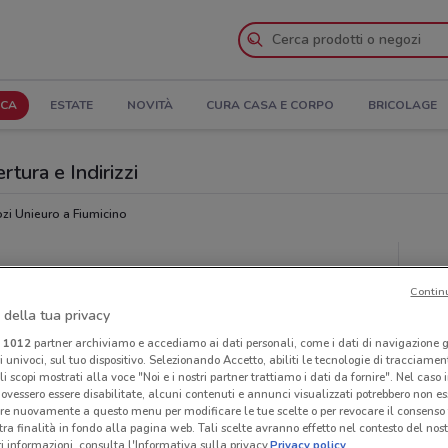
ICA
ESTATE
NOVITÀ
CURA CASA E CORPO
BRICOLAGE
rtura e Indirizzi
zi Unieuro a Fiumicino
Ora
Contin
 della tua privacy
i
1012
partner archiviamo e accediamo ai dati personali, come i dati di navigazione g
ri univoci, sul tuo dispositivo. Selezionando Accetto, abiliti le tecnologie di tracciame
li scopi mostrati alla voce "Noi e i nostri partner trattiamo i dati da fornire". Nel caso 
ovessero essere disabilitate, alcuni contenuti e annunci visualizzati potrebbero non ess
re nuovamente a questo menu per modificare le tue scelte o per revocare il consenso
tra finalità in fondo alla pagina web. Tali scelte avranno effetto nel contesto del nost
 informazioni, consulta l'Informativa sulla privacy.
Privacy policy