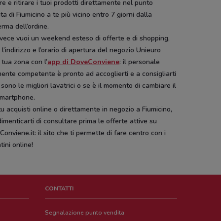
e e ritirare i tuoi prodotti direttamente nel punto
ta di Fiumicino a te più vicino entro 7 giorni dalla
rma dell’ordine.
vece vuoi un weekend esteso di offerte e di shopping,
 l’indirizzo e l’orario di apertura del negozio Unieuro
 tua zona con l’
app di DoveConviene
: il personale
ente competente è pronto ad accoglierti e a consigliarti
 sono le migliori lavatrici o se è il momento di cambiare il
smartphone.
u acquisti online o direttamente in negozio a Fiumicino,
imenticarti di consultare prima le offerte attive su
onviene.it: il sito che ti permette di fare centro con i
tini online!
CONTATTI
Segnalazione punto vendita