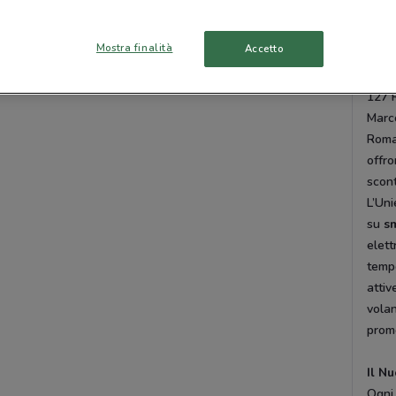
Beve
VELLETRI
CIVITAVECCHIA
Torr
Mostra finalità
Accetto
Via D
Vial
Tutte le città
127 
Marc
Roma.
offro
scont
L’Uni
su
s
elett
tempo
attiv
volan
promo
Il N
Ogni 