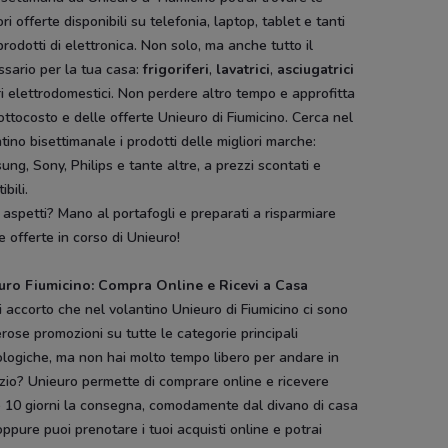
ori offerte disponibili su telefonia, laptop, tablet e tanti
 prodotti di elettronica. Non solo, ma anche tutto il
sario per la tua casa:
frigoriferi
,
lavatrici
,
asciugatrici
ri elettrodomestici. Non perdere altro tempo e approfitta
ottocosto e delle offerte Unieuro di Fiumicino. Cerca nel
tino bisettimanale i prodotti delle migliori marche:
ng, Sony, Philips e tante altre, a prezzi scontati e
tibili.
aspetti? Mano al portafogli e preparati a risparmiare
e offerte in corso di Unieuro!
uro Fiumicino: Compra Online e Ricevi a Casa
i accorto che nel volantino Unieuro di Fiumicino ci sono
ose promozioni su tutte le categorie principali
logiche, ma non hai molto tempo libero per andare in
zio? Unieuro permette di comprare online e ricevere
o 10 giorni la consegna, comodamente dal divano di casa
oppure puoi prenotare i tuoi acquisti online e potrai