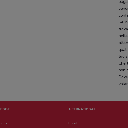
pagar
vendi
confe
Se in
trova
nella
altam
quali
tuo 
Che t
non d
DoveC
volan
ZIENDE
INTERNATIONAL
iamo
Brazil