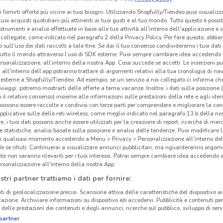
i fornirti offerte più vicine ai tuoi bisogni: Utilizzando Shopfully/Tiendeo puoi visualizz
i tuoi acquisti quotidiani più attinenti ai tuoi gusti e al tuo mondo. Tutto questo è possi
 strumenti e analisi effettuate in base alle tue attività all'interno dell'applicazione e 
collegate, come indicato nel paragrafo 2 della Privacy Policy. Per fare questo, abbi
 sull'uso dei dati raccolti a tale fine. Se dai il tuo consenso condivideremo i tuoi dati
tutto il mondo attraverso l’uso di SDK esterne. Puoi sempre cambiare idea accedend
rsonalizzazione, all’interno della nostra App. Cosa succede se accetti: Le inserzioni pu
i all'interno dell’app potranno trattare di argomenti relativi alla tua cronologia di na
esterne a Shopfully/Tiendeo. Ad esempio, se un servizio a noi collegato ci informa ch
i viaggi, potremo mostrarti delle offerte a tema vacanze. Inoltre, i dati sulla posizione 
o il relativo consenso) insieme alle informazioni sulle prestazioni della rete e agli ident
 possono essere raccolte e condivisi con terze parti per comprendere e migliorare la conn
pplicative sulle delle reti wireless, come meglio indicato nel paragrafo 13.b della no
re, i tuoi dati possono anche essere utilizzati per la creazione di report, ricerche di mer
cinanze
 e statistiche, analisi basate sulla posizione e analisi delle tendenze. Puoi modificare l
in qualsiasi momento accedendo a Menu > Privacy > Personalizzazione all'interno del
 se rifiuti: Continuerai a visualizzare annunci pubblicitari, ma riguarderanno argome
OSTIA
LADISPOLI
te non saranno rilevanti per i tuoi interessi. Potrai sempre cambiare idea accedendo
rsonalizzazione all'interno della nostra App.
stri partner trattiamo i dati per fornire:
POMEZIA
MONTEROTONDO
Gli
neg
ti di geolocalizzazione precisi. Scansione attiva delle caratteristiche del dispositivo ai 
icazione. Archiviare informazioni su dispositivo e/o accedervi. Pubblicità e contenuti per
ARICCIA
GUIDONIA
delle prestazioni dei contenuti e degli annunci, ricerche sul pubblico, sviluppo di servi
MONTECELIO
Unieu
partner