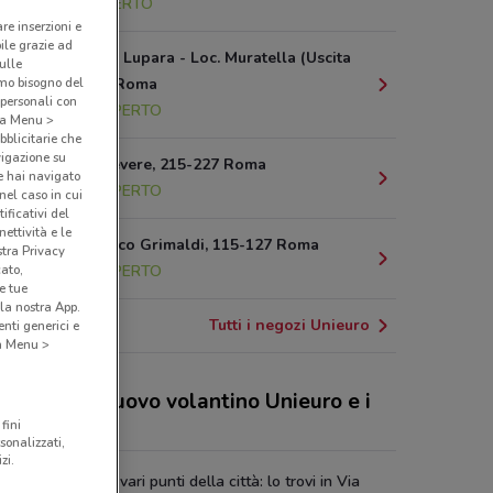
9.3 km
APERTO
are inserzioni e
bile grazie ad
Via Di Valle Lupara - Loc. Muratella (Uscita
sulle
amo bisogno del
31 Gra), 10 Roma
 personali con
10.3 km
APERTO
o a Menu >
bblicitarie che
vigazione su
Viale Trastevere, 215-227 Roma
e hai navigato
13.4 km
APERTO
(nel caso in cui
ificativi del
ettività e le
Via Francesco Grimaldi, 115-127 Roma
stra Privacy
cato,
13.7 km
APERTO
e tue
la nostra App.
Tutti i negozi Unieuro
nti generici e
 a Menu >
 sconti del nuovo volantino Unieuro e i
ozi
fini
sonalizzati,
zi.
ro è presente in vari punti della città: lo trovi in Via