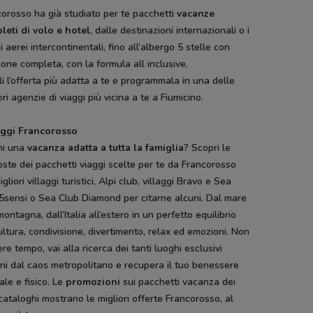
orosso ha già studiato per te pacchetti
vacanze
r
Alpitour
Alpitour
Alpitou
leti di volo e hotel
, dalle destinazioni internazionali o i
i aerei intercontinentali, fino all’albergo 5 stelle con
one completa, con la formula all inclusive.
i l’offerta più adatta a te e programmala in una delle
ori agenzie di viaggi più vicina a te a Fiumicino.
aggi Francorosso
hi una
vacanza adatta a tutta la famiglia
? Scopri le
ste dei pacchetti viaggi scelte per te da Francorosso
igliori villaggi turistici, Alpi club, villaggi Bravo e Sea
5sensi o Sea Club Diamond per citarne alcuni. Dal mare
montagna, dall’Italia all’estero in un perfetto equilibrio
NUOVO
ultura, condivisione, divertimento, relax ed emozioni. Non
Pali
Disney
Hype
re tempo, vai alla ricerca dei tanti luoghi esclusivi
ni dal caos metropolitano e recupera il tuo benessere
le e fisico. Le
promozioni
sui pacchetti vacanza dei
cataloghi mostrano le migliori offerte Francorosso, al