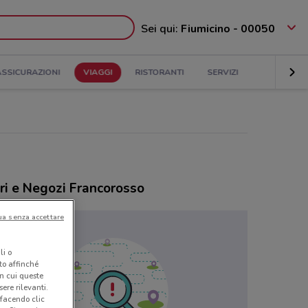
Sei qui:
Fiumicino - 00050
ASSICURAZIONI
VIAGGI
RISTORANTI
SERVIZI
ri e Negozi Francorosso
ua senza accettare
li o
nto affinché
in cui queste
ere rilevanti.
 facendo clic