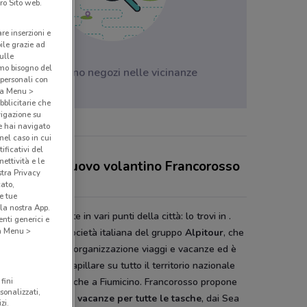
ro Sito web.
are inserzioni e
bile grazie ad
sulle
amo bisogno del
Non ci sono negozi nelle vicinanze
 personali con
o a Menu >
bblicitarie che
vigazione su
e hai navigato
(nel caso in cui
ificativi del
ettività e le
 sconti del nuovo volantino Francorosso
stra Privacy
 negozi
cato,
e tue
la nostra App.
orosso è presente in vari punti della città: lo trovi in .
nti generici e
 a Menu >
corosso
è una società italiana del gruppo
Alpitour
, che
 nel settore dell’organizzazione viaggi e vacanze ed è
nte in maniera capillare su tutto il territorio nazionale
fini
le sue agenzie anche a Fiumicino. Francorosso propone
sonalizzati,
hetti completi di vacanze per tutte le tasche
, dai Sea
zi.