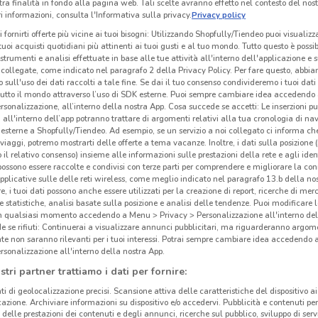
tra finalità in fondo alla pagina web. Tali scelte avranno effetto nel contesto del nost
 informazioni, consulta l'Informativa sulla privacy.
Privacy policy
i fornirti offerte più vicine ai tuoi bisogni: Utilizzando Shopfully/Tiendeo puoi visualizz
i tuoi acquisti quotidiani più attinenti ai tuoi gusti e al tuo mondo. Tutto questo è possi
 strumenti e analisi effettuate in base alle tue attività all'interno dell'applicazione e 
collegate, come indicato nel paragrafo 2 della Privacy Policy. Per fare questo, abbi
 sull'uso dei dati raccolti a tale fine. Se dai il tuo consenso condivideremo i tuoi dati
tutto il mondo attraverso l’uso di SDK esterne. Puoi sempre cambiare idea accedend
rsonalizzazione, all’interno della nostra App. Cosa succede se accetti: Le inserzioni pu
i all'interno dell’app potranno trattare di argomenti relativi alla tua cronologia di na
esterne a Shopfully/Tiendeo. Ad esempio, se un servizio a noi collegato ci informa ch
i viaggi, potremo mostrarti delle offerte a tema vacanze. Inoltre, i dati sulla posizione 
o il relativo consenso) insieme alle informazioni sulle prestazioni della rete e agli ident
 possono essere raccolte e condivisi con terze parti per comprendere e migliorare la conn
Gli
pplicative sulle delle reti wireless, come meglio indicato nel paragrafo 13.b della no
e i
re, i tuoi dati possono anche essere utilizzati per la creazione di report, ricerche di mer
 e statistiche, analisi basate sulla posizione e analisi delle tendenze. Puoi modificare l
in qualsiasi momento accedendo a Menu > Privacy > Personalizzazione all'interno del
Franc
 se rifiuti: Continuerai a visualizzare annunci pubblicitari, ma riguarderanno argome
te non saranno rilevanti per i tuoi interessi. Potrai sempre cambiare idea accedendo
Fran
rsonalizzazione all'interno della nostra App.
opera
stri partner trattiamo i dati per fornire:
prese
ti di geolocalizzazione precisi. Scansione attiva delle caratteristiche del dispositivo ai 
con 
icazione. Archiviare informazioni su dispositivo e/o accedervi. Pubblicità e contenuti per
pacc
delle prestazioni dei contenuti e degli annunci, ricerche sul pubblico, sviluppo di servi