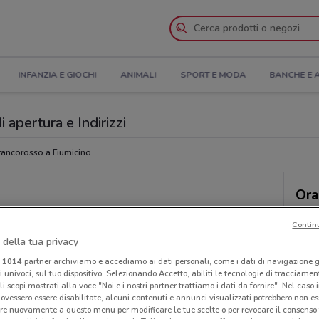
INFANZIA E GIOCHI
ANIMALI
SPORT E MODA
BANCHE E 
 apertura e Indirizzi
rancorosso a Fiumicino
Ora
Contin
 della tua privacy
i
1014
partner archiviamo e accediamo ai dati personali, come i dati di navigazione g
ri univoci, sul tuo dispositivo. Selezionando Accetto, abiliti le tecnologie di tracciame
li scopi mostrati alla voce "Noi e i nostri partner trattiamo i dati da fornire". Nel caso 
ovessero essere disabilitate, alcuni contenuti e annunci visualizzati potrebbero non ess
re nuovamente a questo menu per modificare le tue scelte o per revocare il consenso