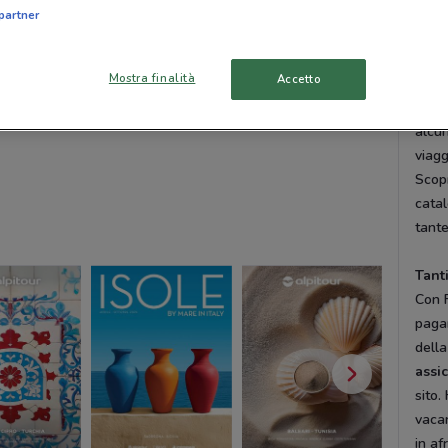
Club 
partner
lonta
emozi
Mostra finalità
Accetto
Pres
albe
alcu
viagg
Scop
cata
tante
Tanti
Con 
pagar
della
assi
sito.
vacan
in af