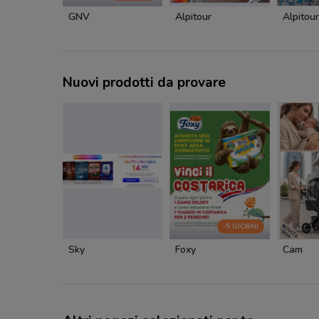
GNV
Alpitour
Alpitour
Nuovi prodotti da provare
-5 GIORNI
Sky
Foxy
Cam