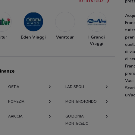
prezz
TUTTI I NEGOZI
Acqu
Franc
turis
itur
Eden Viaggi
Veratour
I Grandi
pren
Viaggi
quell
di vi
di se
Franc
cinanze
preno
Vuoi 
OSTIA
LADISPOLI
Scar
un'ag
POMEZIA
MONTEROTONDO
ARICCIA
GUIDONIA
MONTECELIO