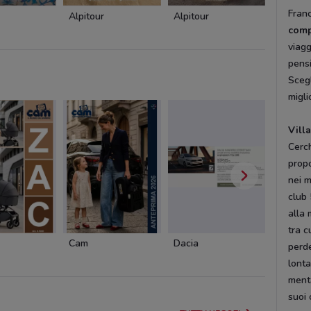
Franc
Alpitour
Alpitour
Alpitou
comp
viagg
pensi
Scegl
migli
Vill
Cerc
propo
nei m
club 
alla 
tra c
Cam
Dacia
Cofidis
perde
lonta
menta
suoi 