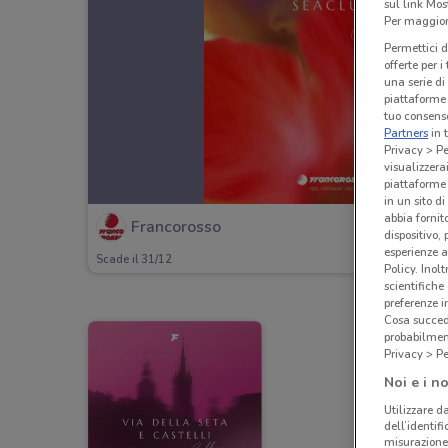
sul link Mos
Per maggiori
Permettici d
offerte per 
una serie di
piattaforme 
tuo consenso
Partners
in 
Privacy > Pe
visualizzera
piattaforme 
in un sito d
abbia fornit
Francorosso
dispositivo,
esperienze a
Scade il 31/12
Policy. Inolt
scientifiche
preferenze 
Cosa succede
probabilmen
Privacy > Pe
Noi e i no
Utilizzare da
dell’identif
misurazione 