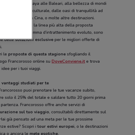
di Formentera, playa alle Baleari, alla bellezza di mondi
ni alla ricchezza culturale, dalle oasi di tranquillità ad
onanti tour della Cina, o molte altre destinazioni.
tigiose strutture
, la linea più alta della proposta
rghiera, un programma d’intrattenimento evoluto, sono
ne delle
soluzioni esclusive
per le migliori offerte di
i.
ri le
proposte di questa stagione
sfogliando il
logo Francorosso online su
DoveConviene.it
e trova
 idee per i tuoi viaggi.
 vantaggi studiati per te
Francorosso puoi prenotare le tue vacanze subito,
e solo il 25% del totale e saldare tutto 20 giorni prima
 partenza. Francorosso offre anche servizi di
curazione sul tuo viaggio
, consultabili direttamente sul
 Hai già pensato ad una meta per le tue prossime
ze estive? Scopri i
tour estivi europei
, o le destinazioni
rica o ancora le
mete esotiche
.