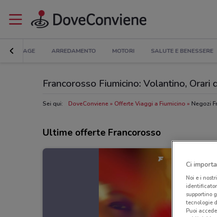
BRICOLAGE
ARREDAMENTO
MOTORI
SALUTE E BENESSERE
Francorosso Fiumicino: Volantino, Orari di
Sei qui:
DoveConviene
Offerte Viaggi a Fiumicino
Negozi F
Ultime offerte Francorosso
Ci importa
Noi e i nostr
identificato
supportino g
tecnologie d
Puoi accede