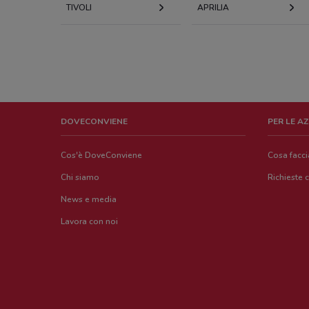
TIVOLI
APRILIA
DOVECONVIENE
PER LE A
Cos'è DoveConviene
Cosa facc
Chi siamo
Richieste 
News e media
Lavora con noi