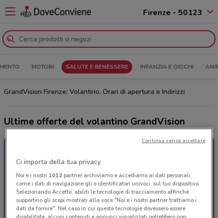
Firenze - 50123
MENTO
MOTORI
SALUTE E BENESSERE
INFANZIA E GIOCHI
ANI
GrandVision Firenze: Volantino, Orari di apertura e Indirizzi
Ultime offerte del volantino GrandVision
Continua senza accettare
Ci importa della tua privacy
Noi e i nostri
1012
partner archiviamo e accediamo ai dati personali,
come i dati di navigazione gli o identificatori univoci, sul tuo dispositivo.
Selezionando Accetto, abiliti le tecnologie di tracciamento affinché
supportino gli scopi mostrati alla voce "Noi e i nostri partner trattiamo i
dati da fornire". Nel caso in cui queste tecnologie dovessero essere
disabilitate, alcuni contenuti e annunci visualizzati potrebbero non