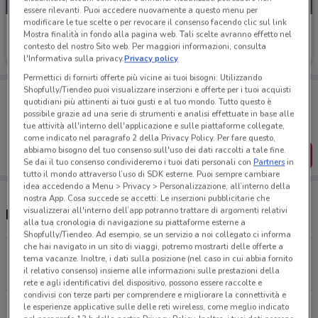
essere rilevanti. Puoi accedere nuovamente a questo menu per
modificare le tue scelte o per revocare il consenso facendo clic sul link
GrandVision
Mostra finalità in fondo alla pagina web. Tali scelte avranno effetto nel
contesto del nostro Sito web. Per maggiori informazioni, consulta
Scade il 31/12
835 m
l'Informativa sulla privacy.
Privacy policy
Permettici di fornirti offerte più vicine ai tuoi bisogni: Utilizzando
Shopfully/Tiendeo puoi visualizzare inserzioni e offerte per i tuoi acquisti
Porta DoveConviene sempre con te!
quotidiani più attinenti ai tuoi gusti e al tuo mondo. Tutto questo è
Puoi trovare le migliori offerte dei negozi vicino a te,
possibile grazie ad una serie di strumenti e analisi effettuate in base alle
salvarle e creare la tua lista del risparmio, comodamente
tue attività all'interno dell'applicazione e sulle piattaforme collegate,
dal tuo cellulare.
come indicato nel paragrafo 2 della Privacy Policy. Per fare questo,
abbiamo bisogno del tuo consenso sull'uso dei dati raccolti a tale fine.
SCARICA L’APP
Se dai il tuo consenso condivideremo i tuoi dati personali con
Partners
in
tutto il mondo attraverso l’uso di SDK esterne. Puoi sempre cambiare
idea accedendo a Menu > Privacy > Personalizzazione, all’interno della
nostra App. Cosa succede se accetti: Le inserzioni pubblicitarie che
visualizzerai all'interno dell’app potranno trattare di argomenti relativi
Negozi GrandVision a Firenze
alla tua cronologia di navigazione su piattaforme esterne a
Shopfully/Tiendeo. Ad esempio, se un servizio a noi collegato ci informa
che hai navigato in un sito di viaggi, potremo mostrarti delle offerte a
Piazza Della Republica, 1 Firenze
tema vacanze. Inoltre, i dati sulla posizione (nel caso in cui abbia fornito
il relativo consenso) insieme alle informazioni sulle prestazioni della
834 m
CHIUSO
rete e agli identificativi del dispositivo, possono essere raccolte e
condivisi con terze parti per comprendere e migliorare la connettività e
Via Calzaiuoli, 22/R Firenze
le esperienze applicative sulle delle reti wireless, come meglio indicato