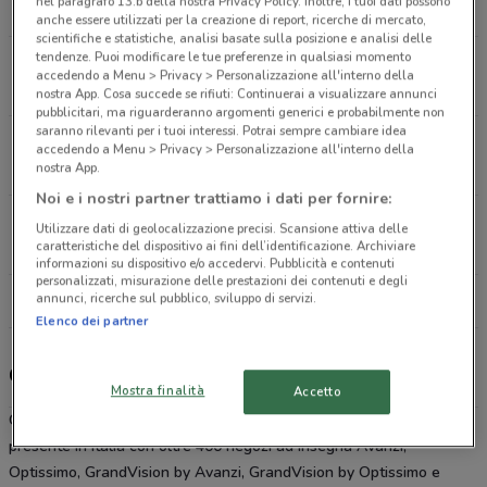
nel paragrafo 13.b della nostra Privacy Policy. Inoltre, i tuoi dati possono
923 m
CHIUSO
anche essere utilizzati per la creazione di report, ricerche di mercato,
scientifiche e statistiche, analisi basate sulla posizione e analisi delle
tendenze. Puoi modificare le tue preferenze in qualsiasi momento
Via Ragghianti, 16/08 Firenze
accedendo a Menu > Privacy > Personalizzazione all'interno della
2.3 km
CHIUSO
nostra App. Cosa succede se rifiuti: Continuerai a visualizzare annunci
pubblicitari, ma riguarderanno argomenti generici e probabilmente non
saranno rilevanti per i tuoi interessi. Potrai sempre cambiare idea
Via San Quirico, 165 Campi Bisenzio
accedendo a Menu > Privacy > Personalizzazione all'interno della
11.5 km
CHIUSO
nostra App.
Noi e i nostri partner trattiamo i dati per fornire:
Corso G. Mazzoni, 50 - 60 Prato
Utilizzare dati di geolocalizzazione precisi. Scansione attiva delle
16.8 km
CHIUSO
caratteristiche del dispositivo ai fini dell’identificazione. Archiviare
informazioni su dispositivo e/o accedervi. Pubblicità e contenuti
personalizzati, misurazione delle prestazioni dei contenuti e degli
annunci, ricerche sul pubblico, sviluppo di servizi.
Tutti i negozi GrandVision
Elenco dei partner
GrandVision, offerte e negozi
Mostra finalità
Accetto
GrandVision, retailer internazionale nel settore dell’ottica, è
presente in Italia con oltre 400 negozi ad insegna Avanzi,
Optissimo, GrandVision by Avanzi, GrandVision by Optissimo e