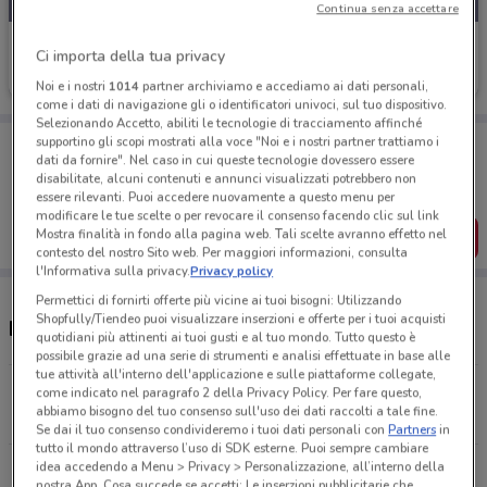
Continua senza accettare
Amplifon
Ci importa della tua privacy
Scade il 31/12
248 m
Noi e i nostri
1014
partner archiviamo e accediamo ai dati personali,
come i dati di navigazione gli o identificatori univoci, sul tuo dispositivo.
Selezionando Accetto, abiliti le tecnologie di tracciamento affinché
Porta DoveConviene sempre con te!
supportino gli scopi mostrati alla voce "Noi e i nostri partner trattiamo i
dati da fornire". Nel caso in cui queste tecnologie dovessero essere
Puoi trovare le migliori offerte dei negozi vicino a te,
disabilitate, alcuni contenuti e annunci visualizzati potrebbero non
salvarle e creare la tua lista del risparmio, comodamente
dal tuo cellulare.
essere rilevanti. Puoi accedere nuovamente a questo menu per
modificare le tue scelte o per revocare il consenso facendo clic sul link
Mostra finalità in fondo alla pagina web. Tali scelte avranno effetto nel
SCARICA L’APP
contesto del nostro Sito web. Per maggiori informazioni, consulta
l'Informativa sulla privacy.
Privacy policy
Permettici di fornirti offerte più vicine ai tuoi bisogni: Utilizzando
Shopfully/Tiendeo puoi visualizzare inserzioni e offerte per i tuoi acquisti
Negozi Amplifon a Firenze
quotidiani più attinenti ai tuoi gusti e al tuo mondo. Tutto questo è
possibile grazie ad una serie di strumenti e analisi effettuate in base alle
tue attività all'interno dell'applicazione e sulle piattaforme collegate,
Piazza Della Stazione, 58R Firenze
come indicato nel paragrafo 2 della Privacy Policy. Per fare questo,
abbiamo bisogno del tuo consenso sull'uso dei dati raccolti a tale fine.
248 m
APERTO
Se dai il tuo consenso condivideremo i tuoi dati personali con
Partners
in
tutto il mondo attraverso l’uso di SDK esterne. Puoi sempre cambiare
idea accedendo a Menu > Privacy > Personalizzazione, all’interno della
Viale Francesco Talenti, 29 Firenze
nostra App. Cosa succede se accetti: Le inserzioni pubblicitarie che