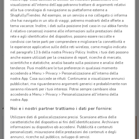
2 km
APERTO
visualizzerai all'interno dell’app potranno trattare di argomenti relativi
alla tua cronologia di navigazione su piattaforme esterne a
Shopfully/Tiendeo. Ad esempio, se un servizio a noi collegato ci informa
Via Vittorio Emanuele, 68 Firenze
che hai navigato in un sito di viaggi, potremo mostrarti delle offerte a
2.4 km
APERTO
tema vacanze. Inoltre, i dati sulla posizione (nel caso in cui abbia fornito
il relativo consenso) insieme alle informazioni sulle prestazioni della
rete e agli identificativi del dispositivo, possono essere raccolte e
Via Boccaccio, 34 Firenze
condivisi con terze parti per comprendere e migliorare la connettività e
le esperienze applicative sulle delle reti wireless, come meglio indicato
2.6 km
APERTO
nel paragrafo 13.b della nostra Privacy Policy. Inoltre, i tuoi dati possono
anche essere utilizzati per la creazione di report, ricerche di mercato,
scientifiche e statistiche, analisi basate sulla posizione e analisi delle
Via Di Novoli, 91 C-D-E Firenze
tendenze. Puoi modificare le tue preferenze in qualsiasi momento
3.1 km
CHIUSO
accedendo a Menu > Privacy > Personalizzazione all'interno della
nostra App. Cosa succede se rifiuti: Continuerai a visualizzare annunci
pubblicitari, ma riguarderanno argomenti generici e probabilmente non
Tutti i negozi Amplifon
saranno rilevanti per i tuoi interessi. Potrai sempre cambiare idea
accedendo a Menu > Privacy > Personalizzazione all'interno della
nostra App.
Altri volantini nelle vicinanze
Noi e i nostri partner trattiamo i dati per fornire:
Utilizzare dati di geolocalizzazione precisi. Scansione attiva delle
caratteristiche del dispositivo ai fini dell’identificazione. Archiviare
informazioni su dispositivo e/o accedervi. Pubblicità e contenuti
personalizzati, misurazione delle prestazioni dei contenuti e degli
annunci, ricerche sul pubblico, sviluppo di servizi.