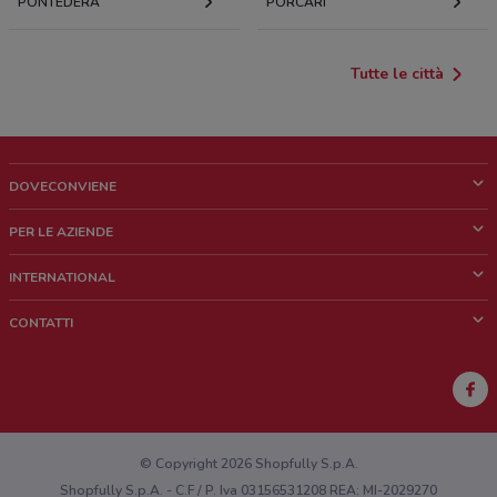
PONTEDERA
PORCARI
Tutte le città
DOVECONVIENE
Cos'è DoveConviene
PER LE AZIENDE
Chi siamo
Cosa facciamo
INTERNATIONAL
News e media
Richieste commerciali e marketing
Brazil
CONTATTI
Lavora con noi
Mexico
Segnalazione punto vendita
France
Segnalazione Volantino
Australia
Hai un malfunzionamento sul web o sull'app?
New Zealand
© Copyright 2026 Shopfully S.p.A.
Shopfully S.p.A. - C.F / P. Iva 03156531208 REA: MI-2029270