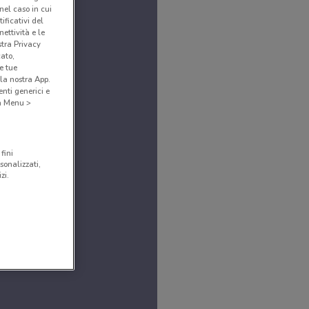
(nel caso in cui
ificativi del
ettività e le
stra Privacy
cato,
e tue
la nostra App.
nti generici e
 a Menu >
fini
sonalizzati,
zi.