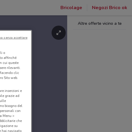
Bricolage
Negozi Brico ok
Altre offerte vicino a te
ua senza accettare
li o
nto affinché
in cui queste
ere rilevanti.
 facendo clic
ro Sito web.
are inserzioni e
bile grazie ad
sulle
amo bisogno del
 personali con
o a Menu >
bblicitarie che
vigazione su
e hai navigato