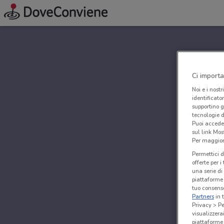
Ci importa
Noi e i nostr
identificato
supportino g
tecnologie d
Puoi accede
sul link Mos
Per maggiori
Permettici d
offerte per 
una serie di
piattaforme 
tuo consenso
Partners
in 
Privacy > Pe
visualizzera
piattaforme 