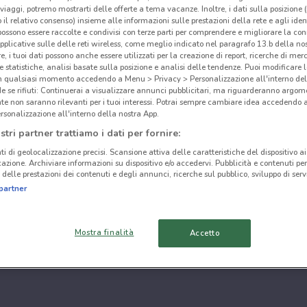
i viaggi, potremo mostrarti delle offerte a tema vacanze. Inoltre, i dati sulla posizione 
o il relativo consenso) insieme alle informazioni sulle prestazioni della rete e agli ident
 possono essere raccolte e condivisi con terze parti per comprendere e migliorare la conn
pplicative sulle delle reti wireless, come meglio indicato nel paragrafo 13.b della no
re, i tuoi dati possono anche essere utilizzati per la creazione di report, ricerche di mer
 e statistiche, analisi basate sulla posizione e analisi delle tendenze. Puoi modificare l
in qualsiasi momento accedendo a Menu > Privacy > Personalizzazione all'interno del
 se rifiuti: Continuerai a visualizzare annunci pubblicitari, ma riguarderanno argome
te non saranno rilevanti per i tuoi interessi. Potrai sempre cambiare idea accedendo
rsonalizzazione all'interno della nostra App.
stri partner trattiamo i dati per fornire:
ti di geolocalizzazione precisi. Scansione attiva delle caratteristiche del dispositivo ai 
icazione. Archiviare informazioni su dispositivo e/o accedervi. Pubblicità e contenuti per
delle prestazioni dei contenuti e degli annunci, ricerche sul pubblico, sviluppo di servi
partner
Mostra finalità
Accetto