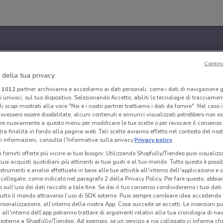
Contin
 della tua privacy
i
1012
partner archiviamo e accediamo ai dati personali, come i dati di navigazione g
ri univoci, sul tuo dispositivo. Selezionando Accetto, abiliti le tecnologie di tracciame
li scopi mostrati alla voce "Noi e i nostri partner trattiamo i dati da fornire". Nel caso 
ovessero essere disabilitate, alcuni contenuti e annunci visualizzati potrebbero non ess
re nuovamente a questo menu per modificare le tue scelte o per revocare il consenso
tra finalità in fondo alla pagina web. Tali scelte avranno effetto nel contesto del nost
 informazioni, consulta l'Informativa sulla privacy.
Privacy policy
i fornirti offerte più vicine ai tuoi bisogni: Utilizzando Shopfully/Tiendeo puoi visualizz
i tuoi acquisti quotidiani più attinenti ai tuoi gusti e al tuo mondo. Tutto questo è possi
 strumenti e analisi effettuate in base alle tue attività all'interno dell'applicazione e 
collegate, come indicato nel paragrafo 2 della Privacy Policy. Per fare questo, abbi
 sull'uso dei dati raccolti a tale fine. Se dai il tuo consenso condivideremo i tuoi dati
tutto il mondo attraverso l’uso di SDK esterne. Puoi sempre cambiare idea accedend
rsonalizzazione, all’interno della nostra App. Cosa succede se accetti: Le inserzioni pu
i all'interno dell’app potranno trattare di argomenti relativi alla tua cronologia di na
esterne a Shopfully/Tiendeo. Ad esempio, se un servizio a noi collegato ci informa ch