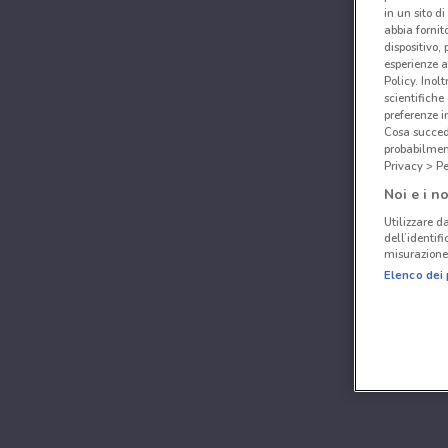
in un sito d
abbia fornit
dispositivo,
esperienze a
Policy. Inolt
scientifiche
preferenze 
Cosa succede
probabilmen
Privacy > Pe
Noi e i no
Utilizzare da
dell’identif
misurazione 
Elenco dei 