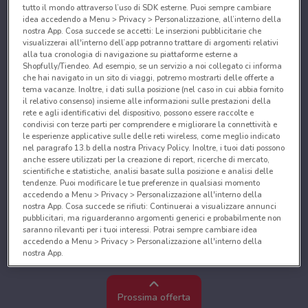
tutto il mondo attraverso l’uso di SDK esterne. Puoi sempre cambiare
idea accedendo a Menu > Privacy > Personalizzazione, all’interno della
nostra App. Cosa succede se accetti: Le inserzioni pubblicitarie che
visualizzerai all'interno dell’app potranno trattare di argomenti relativi
alla tua cronologia di navigazione su piattaforme esterne a
Shopfully/Tiendeo. Ad esempio, se un servizio a noi collegato ci informa
che hai navigato in un sito di viaggi, potremo mostrarti delle offerte a
tema vacanze. Inoltre, i dati sulla posizione (nel caso in cui abbia fornito
il relativo consenso) insieme alle informazioni sulle prestazioni della
rete e agli identificativi del dispositivo, possono essere raccolte e
condivisi con terze parti per comprendere e migliorare la connettività e
le esperienze applicative sulle delle reti wireless, come meglio indicato
nel paragrafo 13.b della nostra Privacy Policy. Inoltre, i tuoi dati possono
anche essere utilizzati per la creazione di report, ricerche di mercato,
scientifiche e statistiche, analisi basate sulla posizione e analisi delle
tendenze. Puoi modificare le tue preferenze in qualsiasi momento
accedendo a Menu > Privacy > Personalizzazione all'interno della
nostra App. Cosa succede se rifiuti: Continuerai a visualizzare annunci
pubblicitari, ma riguarderanno argomenti generici e probabilmente non
saranno rilevanti per i tuoi interessi. Potrai sempre cambiare idea
accedendo a Menu > Privacy > Personalizzazione all'interno della
nostra App.
Noi e i nostri partner trattiamo i dati per fornire:
Utilizzare dati di geolocalizzazione precisi. Scansione attiva delle
Prossima offerta
caratteristiche del dispositivo ai fini dell’identificazione. Archiviare