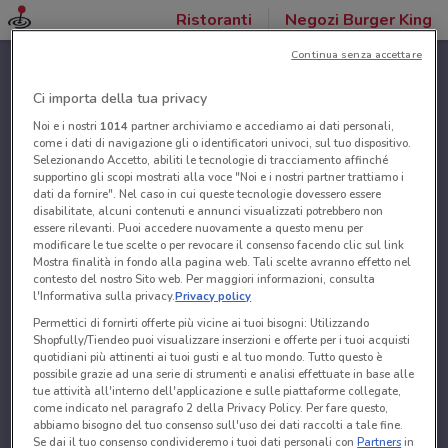
Ristoranti
Negozi Burger King
Continua senza accettare
Ci importa della tua privacy
Noi e i nostri
1014
partner archiviamo e accediamo ai dati personali,
come i dati di navigazione gli o identificatori univoci, sul tuo dispositivo.
Selezionando Accetto, abiliti le tecnologie di tracciamento affinché
supportino gli scopi mostrati alla voce "Noi e i nostri partner trattiamo i
dati da fornire". Nel caso in cui queste tecnologie dovessero essere
disabilitate, alcuni contenuti e annunci visualizzati potrebbero non
essere rilevanti. Puoi accedere nuovamente a questo menu per
modificare le tue scelte o per revocare il consenso facendo clic sul link
Mostra finalità in fondo alla pagina web. Tali scelte avranno effetto nel
contesto del nostro Sito web. Per maggiori informazioni, consulta
l'Informativa sulla privacy.
Privacy policy
Permettici di fornirti offerte più vicine ai tuoi bisogni: Utilizzando
Shopfully/Tiendeo puoi visualizzare inserzioni e offerte per i tuoi acquisti
quotidiani più attinenti ai tuoi gusti e al tuo mondo. Tutto questo è
possibile grazie ad una serie di strumenti e analisi effettuate in base alle
tue attività all'interno dell'applicazione e sulle piattaforme collegate,
come indicato nel paragrafo 2 della Privacy Policy. Per fare questo,
abbiamo bisogno del tuo consenso sull'uso dei dati raccolti a tale fine.
Se dai il tuo consenso condivideremo i tuoi dati personali con
Partners
in