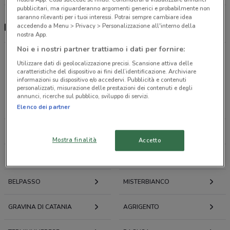
pubblicitari, ma riguarderanno argomenti generici e probabilmente non
saranno rilevanti per i tuoi interessi. Potrai sempre cambiare idea
Franzy's , offerte e negozi
accedendo a Menu > Privacy > Personalizzazione all'interno della
nostra App.
Noi e i nostri partner trattiamo i dati per fornire:
Utilizzare dati di geolocalizzazione precisi. Scansione attiva delle
caratteristiche del dispositivo ai fini dell’identificazione. Archiviare
Offerte volantini e cataloghi per città nelle vicinanze
informazioni su dispositivo e/o accedervi. Pubblicità e contenuti
personalizzati, misurazione delle prestazioni dei contenuti e degli
annunci, ricerche sul pubblico, sviluppo di servizi.
ENNA
CALTANISSETTA
Elenco dei partner
CALTAGIRONE
BIANCAVILLA
Mostra finalità
Accetto
GELA
LICATA
BELPASSO
MISTERBIANCO
GRAVINA DI CATANIA
AGRIGENTO