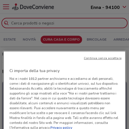
Enna - 94100
ESTATE
NOVITÀ
CURA CASA E CORPO
BRICOLAGE
ARREDA
Franzy's Enna: Volantino, Orari di apertura e Indirizzi
Continua senza accettare
Ci importa della tua privacy
Ultime offerte del volantino Franzy's
Noi e i nostri
1012
partner archiviamo e accediamo ai dati personali,
come i dati di navigazione gli o identificatori univoci, sul tuo dispositivo.
Selezionando Accetto, abiliti le tecnologie di tracciamento affinché
supportino gli scopi mostrati alla voce "Noi e i nostri partner trattiamo i
dati da fornire". Nel caso in cui queste tecnologie dovessero essere
disabilitate, alcuni contenuti e annunci visualizzati potrebbero non
essere rilevanti. Puoi accedere nuovamente a questo menu per
modificare le tue scelte o per revocare il consenso facendo clic sul link
Mostra finalità in fondo alla pagina web. Tali scelte avranno effetto nel
contesto del nostro Sito web. Per maggiori informazioni, consulta
l'Informativa sulla privacy.
Privacy policy