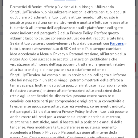
Permettici di fornirti offerte più vicine ai tuoi bisogni: Utilizzando
Shopfully/Tiendeo puoi visualizzare inserzioni e offerte per i tuoi acquisti
Franzy's
quotidiani più attinenti ai tuoi gusti e al tuo mondo. Tutto questo è
Scade martedì
21.7 km
possibile grazie ad una serie di strumenti e analisi effettuate in base alle
tue attività all'interno dell'applicazione e sulle piattaforme collegate,
come indicato nel paragrafo 2 della Privacy Policy. Per fare questo,
abbiamo bisogno del tuo consenso sull'uso dei dati raccolti a tale fine.
Porta DoveConviene sempre con te!
Se dai il tuo consenso condivideremo i tuoi dati personali con
Partners
in
Puoi trovare le migliori offerte dei negozi vicino a te,
tutto il mondo attraverso l’uso di SDK esterne. Puoi sempre cambiare
salvarle e creare la tua lista del risparmio, comodamente
idea accedendo a Menu > Privacy > Personalizzazione, all’interno della
dal tuo cellulare.
nostra App. Cosa succede se accetti: Le inserzioni pubblicitarie che
visualizzerai all'interno dell’app potranno trattare di argomenti relativi
SCARICA L’APP
alla tua cronologia di navigazione su piattaforme esterne a
Shopfully/Tiendeo. Ad esempio, se un servizio a noi collegato ci informa
che hai navigato in un sito di viaggi, potremo mostrarti delle offerte a
tema vacanze. Inoltre, i dati sulla posizione (nel caso in cui abbia fornito
il relativo consenso) insieme alle informazioni sulle prestazioni della
Negozi Franzy's a Enna
rete e agli identificativi del dispositivo, possono essere raccolte e
condivisi con terze parti per comprendere e migliorare la connettività e
le esperienze applicative sulle delle reti wireless, come meglio indicato
Via Benedetto Croce, 60 Caltanissetta
nel paragrafo 13.b della nostra Privacy Policy. Inoltre, i tuoi dati possono
anche essere utilizzati per la creazione di report, ricerche di mercato,
21.6 km
scientifiche e statistiche, analisi basate sulla posizione e analisi delle
tendenze. Puoi modificare le tue preferenze in qualsiasi momento
accedendo a Menu > Privacy > Personalizzazione all'interno della
Tutti i negozi Franzy's
nostra App. Cosa succede se rifiuti: Continuerai a visualizzare annunci