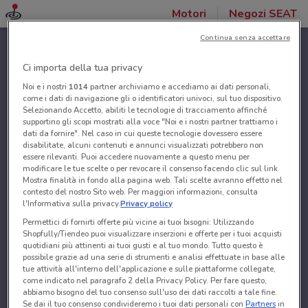
Motori
Negozi SEAT
Continua senza accettare
Ci importa della tua privacy
Noi e i nostri
1014
partner archiviamo e accediamo ai dati personali,
come i dati di navigazione gli o identificatori univoci, sul tuo dispositivo.
Selezionando Accetto, abiliti le tecnologie di tracciamento affinché
supportino gli scopi mostrati alla voce "Noi e i nostri partner trattiamo i
dati da fornire". Nel caso in cui queste tecnologie dovessero essere
disabilitate, alcuni contenuti e annunci visualizzati potrebbero non
essere rilevanti. Puoi accedere nuovamente a questo menu per
modificare le tue scelte o per revocare il consenso facendo clic sul link
Mostra finalità in fondo alla pagina web. Tali scelte avranno effetto nel
contesto del nostro Sito web. Per maggiori informazioni, consulta
l'Informativa sulla privacy.
Privacy policy
Permettici di fornirti offerte più vicine ai tuoi bisogni: Utilizzando
Shopfully/Tiendeo puoi visualizzare inserzioni e offerte per i tuoi acquisti
quotidiani più attinenti ai tuoi gusti e al tuo mondo. Tutto questo è
possibile grazie ad una serie di strumenti e analisi effettuate in base alle
tue attività all'interno dell'applicazione e sulle piattaforme collegate,
come indicato nel paragrafo 2 della Privacy Policy. Per fare questo,
abbiamo bisogno del tuo consenso sull'uso dei dati raccolti a tale fine.
Se dai il tuo consenso condivideremo i tuoi dati personali con
Partners
in