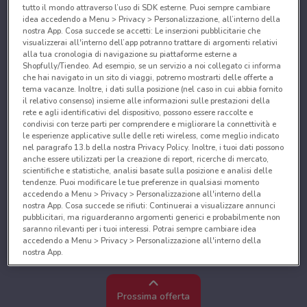
tutto il mondo attraverso l’uso di SDK esterne. Puoi sempre cambiare
idea accedendo a Menu > Privacy > Personalizzazione, all’interno della
nostra App. Cosa succede se accetti: Le inserzioni pubblicitarie che
visualizzerai all'interno dell’app potranno trattare di argomenti relativi
alla tua cronologia di navigazione su piattaforme esterne a
Shopfully/Tiendeo. Ad esempio, se un servizio a noi collegato ci informa
che hai navigato in un sito di viaggi, potremo mostrarti delle offerte a
tema vacanze. Inoltre, i dati sulla posizione (nel caso in cui abbia fornito
il relativo consenso) insieme alle informazioni sulle prestazioni della
rete e agli identificativi del dispositivo, possono essere raccolte e
condivisi con terze parti per comprendere e migliorare la connettività e
le esperienze applicative sulle delle reti wireless, come meglio indicato
nel paragrafo 13.b della nostra Privacy Policy. Inoltre, i tuoi dati possono
anche essere utilizzati per la creazione di report, ricerche di mercato,
scientifiche e statistiche, analisi basate sulla posizione e analisi delle
tendenze. Puoi modificare le tue preferenze in qualsiasi momento
accedendo a Menu > Privacy > Personalizzazione all'interno della
nostra App. Cosa succede se rifiuti: Continuerai a visualizzare annunci
pubblicitari, ma riguarderanno argomenti generici e probabilmente non
saranno rilevanti per i tuoi interessi. Potrai sempre cambiare idea
accedendo a Menu > Privacy > Personalizzazione all'interno della
nostra App.
Noi e i nostri partner trattiamo i dati per fornire:
Utilizzare dati di geolocalizzazione precisi. Scansione attiva delle
Prossima offerta
caratteristiche del dispositivo ai fini dell’identificazione. Archiviare