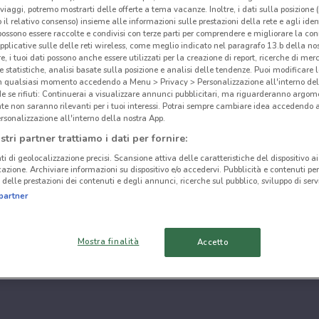
i viaggi, potremo mostrarti delle offerte a tema vacanze. Inoltre, i dati sulla posizione 
o il relativo consenso) insieme alle informazioni sulle prestazioni della rete e agli ident
 possono essere raccolte e condivisi con terze parti per comprendere e migliorare la conn
pplicative sulle delle reti wireless, come meglio indicato nel paragrafo 13.b della no
re, i tuoi dati possono anche essere utilizzati per la creazione di report, ricerche di mer
 e statistiche, analisi basate sulla posizione e analisi delle tendenze. Puoi modificare l
in qualsiasi momento accedendo a Menu > Privacy > Personalizzazione all'interno del
 se rifiuti: Continuerai a visualizzare annunci pubblicitari, ma riguarderanno argome
te non saranno rilevanti per i tuoi interessi. Potrai sempre cambiare idea accedendo
rsonalizzazione all'interno della nostra App.
stri partner trattiamo i dati per fornire:
ti di geolocalizzazione precisi. Scansione attiva delle caratteristiche del dispositivo ai 
icazione. Archiviare informazioni su dispositivo e/o accedervi. Pubblicità e contenuti per
delle prestazioni dei contenuti e degli annunci, ricerche sul pubblico, sviluppo di servi
partner
Mostra finalità
Accetto