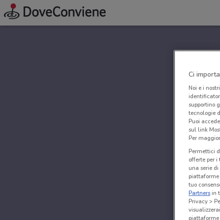
Ci importa
Noi e i nostr
identificato
supportino g
tecnologie d
Puoi accede
sul link Mos
Per maggiori
Permettici d
offerte per 
una serie di
piattaforme 
tuo consenso
Partners
in 
Privacy > Pe
visualizzera
piattaforme 