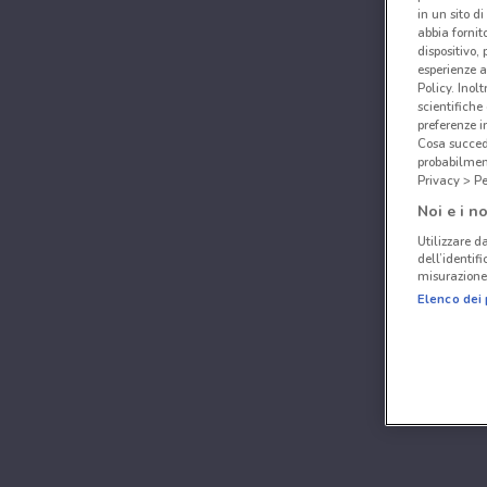
in un sito d
abbia fornit
dispositivo,
esperienze a
Policy. Inolt
scientifiche
preferenze 
Cosa succede
probabilmen
Privacy > Pe
Noi e i no
Utilizzare da
dell’identif
misurazione 
Elenco dei 