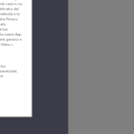
(nel caso in cui
ificativi del
ettività e le
stra Privacy
cato,
e tue
la nostra App.
nti generici e
 a Menu >
fini
sonalizzati,
zi.