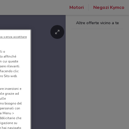
Motori
Negozi Kymco
Altre offerte vicino a te
ua senza accettare
li o
nto affinché
in cui queste
ere rilevanti.
 facendo clic
ro Sito web.
are inserzioni e
bile grazie ad
sulle
amo bisogno del
 personali con
o a Menu >
bblicitarie che
vigazione su
e hai navigato