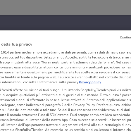
Contin
 della tua privacy
i
1014
partner archiviamo e accediamo ai dati personali, come i dati di navigazione g
ri univoci, sul tuo dispositivo. Selezionando Accetto, abiliti le tecnologie di tracciame
li scopi mostrati alla voce "Noi e i nostri partner trattiamo i dati da fornire". Nel caso 
ovessero essere disabilitate, alcuni contenuti e annunci visualizzati potrebbero non ess
re nuovamente a questo menu per modificare le tue scelte o per revocare il consenso
tra finalità in fondo alla pagina web. Tali scelte avranno effetto nel contesto del nost
 informazioni, consulta l'Informativa sulla privacy.
Privacy policy
i fornirti offerte più vicine ai tuoi bisogni: Utilizzando Shopfully/Tiendeo puoi visualizz
i tuoi acquisti quotidiani più attinenti ai tuoi gusti e al tuo mondo. Tutto questo è possi
 strumenti e analisi effettuate in base alle tue attività all'interno dell'applicazione e 
collegate, come indicato nel paragrafo 2 della Privacy Policy. Per fare questo, abbi
 sull'uso dei dati raccolti a tale fine. Se dai il tuo consenso condivideremo i tuoi dati
tutto il mondo attraverso l’uso di SDK esterne. Puoi sempre cambiare idea accedend
rsonalizzazione, all’interno della nostra App. Cosa succede se accetti: Le inserzioni pu
i all'interno dell’app potranno trattare di argomenti relativi alla tua cronologia di na
esterne a Shopfully/Tiendeo. Ad esempio, se un servizio a noi collegato ci informa ch