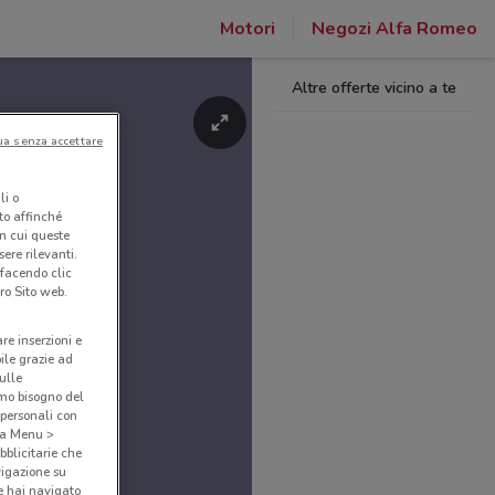
Motori
Negozi Alfa Romeo
Altre offerte vicino a te
ua senza accettare
li o
nto affinché
in cui queste
ere rilevanti.
 facendo clic
ro Sito web.
are inserzioni e
bile grazie ad
sulle
amo bisogno del
 personali con
o a Menu >
bblicitarie che
vigazione su
e hai navigato