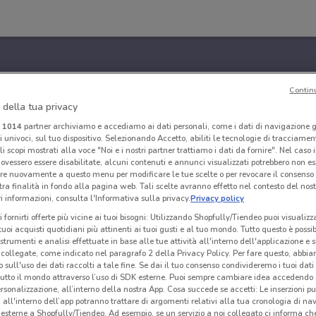
Contin
 della tua privacy
i
1014
partner archiviamo e accediamo ai dati personali, come i dati di navigazione g
ri univoci, sul tuo dispositivo. Selezionando Accetto, abiliti le tecnologie di tracciame
li scopi mostrati alla voce "Noi e i nostri partner trattiamo i dati da fornire". Nel caso 
ovessero essere disabilitate, alcuni contenuti e annunci visualizzati potrebbero non ess
re nuovamente a questo menu per modificare le tue scelte o per revocare il consenso
tra finalità in fondo alla pagina web. Tali scelte avranno effetto nel contesto del nost
 informazioni, consulta l'Informativa sulla privacy.
Privacy policy
i fornirti offerte più vicine ai tuoi bisogni: Utilizzando Shopfully/Tiendeo puoi visualizz
i tuoi acquisti quotidiani più attinenti ai tuoi gusti e al tuo mondo. Tutto questo è possi
 strumenti e analisi effettuate in base alle tue attività all'interno dell'applicazione e 
collegate, come indicato nel paragrafo 2 della Privacy Policy. Per fare questo, abbi
 sull'uso dei dati raccolti a tale fine. Se dai il tuo consenso condivideremo i tuoi dati
tutto il mondo attraverso l’uso di SDK esterne. Puoi sempre cambiare idea accedend
rsonalizzazione, all’interno della nostra App. Cosa succede se accetti: Le inserzioni pu
i all'interno dell’app potranno trattare di argomenti relativi alla tua cronologia di na
esterne a Shopfully/Tiendeo. Ad esempio, se un servizio a noi collegato ci informa ch