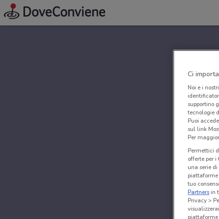
Ci importa
Noi e i nostr
identificato
supportino g
tecnologie d
Puoi accede
sul link Mos
Per maggiori
Permettici d
offerte per 
una serie di
piattaforme 
tuo consenso
Partners
in 
Privacy > Pe
visualizzera
piattaforme 