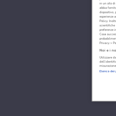
in un sito d
abbia fornit
dispositivo,
esperienze a
Policy. Inolt
scientifiche
preferenze 
Cosa succede
probabilmen
Privacy > Pe
Noi e i no
Utilizzare da
dell’identif
misurazione 
Elenco dei 