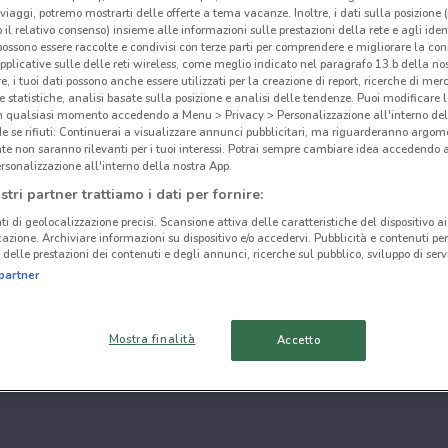
i viaggi, potremo mostrarti delle offerte a tema vacanze. Inoltre, i dati sulla posizione 
o il relativo consenso) insieme alle informazioni sulle prestazioni della rete e agli ident
 possono essere raccolte e condivisi con terze parti per comprendere e migliorare la conn
pplicative sulle delle reti wireless, come meglio indicato nel paragrafo 13.b della no
re, i tuoi dati possono anche essere utilizzati per la creazione di report, ricerche di mer
 e statistiche, analisi basate sulla posizione e analisi delle tendenze. Puoi modificare l
in qualsiasi momento accedendo a Menu > Privacy > Personalizzazione all'interno del
 se rifiuti: Continuerai a visualizzare annunci pubblicitari, ma riguarderanno argome
te non saranno rilevanti per i tuoi interessi. Potrai sempre cambiare idea accedendo
rsonalizzazione all'interno della nostra App.
stri partner trattiamo i dati per fornire:
ti di geolocalizzazione precisi. Scansione attiva delle caratteristiche del dispositivo ai 
icazione. Archiviare informazioni su dispositivo e/o accedervi. Pubblicità e contenuti per
delle prestazioni dei contenuti e degli annunci, ricerche sul pubblico, sviluppo di servi
partner
Mostra finalità
Accetto