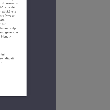
(nel caso in cui
ificativi del
ettività e le
stra Privacy
cato,
e tue
la nostra App.
nti generici e
 a Menu >
fini
sonalizzati,
zi.