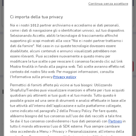
Continua senza accettare
Vobis
Ci importa della tua privacy
Scade il 31/08
5.1 km
Noi e i nostri
1012
partner archiviamo e accediamo ai dati personali,
come i dati di navigazione gli o identificatori univoci, sul tuo dispositivo.
Selezionando Accetto, abiliti le tecnologie di tracciamento affinché
Porta DoveConviene sempre con te!
supportino gli scopi mostrati alla voce "Noi e i nostri partner trattiamo i
Puoi trovare le migliori offerte dei negozi vicino a te,
dati da fornire". Nel caso in cui queste tecnologie dovessero essere
salvarle e creare la tua lista del risparmio, comodamente
disabilitate, alcuni contenuti e annunci visualizzati potrebbero non
dal tuo cellulare.
essere rilevanti. Puoi accedere nuovamente a questo menu per
modificare le tue scelte o per revocare il consenso facendo clic sul link
SCARICA L’APP
Mostra finalità in fondo alla pagina web. Tali scelte avranno effetto nel
contesto del nostro Sito web. Per maggiori informazioni, consulta
l'Informativa sulla privacy.
Privacy policy
Permettici di fornirti offerte più vicine ai tuoi bisogni: Utilizzando
Shopfully/Tiendeo puoi visualizzare inserzioni e offerte per i tuoi acquisti
Negozi Vobis nelle vicinanze
quotidiani più attinenti ai tuoi gusti e al tuo mondo. Tutto questo è
possibile grazie ad una serie di strumenti e analisi effettuate in base alle
tue attività all'interno dell'applicazione e sulle piattaforme collegate,
Circonvallazione Cornelia, 21 Roma
come indicato nel paragrafo 2 della Privacy Policy. Per fare questo,
abbiamo bisogno del tuo consenso sull'uso dei dati raccolti a tale fine.
4.4 km
Se dai il tuo consenso condivideremo i tuoi dati personali con
Partners
in
tutto il mondo attraverso l’uso di SDK esterne. Puoi sempre cambiare
Viale Eritrea, 87 A/B Roma
idea accedendo a Menu > Privacy > Personalizzazione, all’interno della