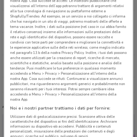
nostra App. Cosa succede se accetti: Le inserzioni pubblicitarie che
5 km
visualizzerai all'interno dell’app potranno trattare di argomenti relativi
alla tua cronologia di navigazione su piattaforme esterne a
Shopfully/Tiendeo. Ad esempio, se un servizio a noi collegato ci informa
Via Dei Mille, 24 Roma
che hai navigato in un sito di viaggi, potremo mostrarti delle offerte a
5.2 km
tema vacanze. Inoltre, i dati sulla posizione (nel caso in cui abbia fornito
il relativo consenso) insieme alle informazioni sulle prestazioni della
rete e agli identificativi del dispositivo, possono essere raccolte e
Piazza Dell’Ateneo Salesiano, 31 Roma
condivisi con terze parti per comprendere e migliorare la connettività e
6.4 km
le esperienze applicative sulle delle reti wireless, come meglio indicato
nel paragrafo 13.b della nostra Privacy Policy. Inoltre, i tuoi dati possono
anche essere utilizzati per la creazione di report, ricerche di mercato,
Via Silvestro Gherardi 15 Roma
scientifiche e statistiche, analisi basate sulla posizione e analisi delle
tendenze. Puoi modificare le tue preferenze in qualsiasi momento
7.9 km
accedendo a Menu > Privacy > Personalizzazione all'interno della
nostra App. Cosa succede se rifiuti: Continuerai a visualizzare annunci
pubblicitari, ma riguarderanno argomenti generici e probabilmente non
Tutti i negozi Vobis
saranno rilevanti per i tuoi interessi. Potrai sempre cambiare idea
accedendo a Menu > Privacy > Personalizzazione all'interno della
nostra App.
Altri volantini nelle vicinanze
Noi e i nostri partner trattiamo i dati per fornire:
Utilizzare dati di geolocalizzazione precisi. Scansione attiva delle
caratteristiche del dispositivo ai fini dell’identificazione. Archiviare
informazioni su dispositivo e/o accedervi. Pubblicità e contenuti
personalizzati, misurazione delle prestazioni dei contenuti e degli
annunci, ricerche sul pubblico, sviluppo di servizi.