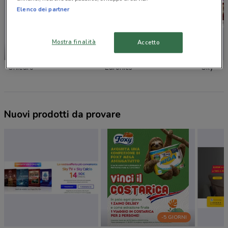
Elenco dei partner
Mostra finalità
Accetto
-1 GIORNO
Unieuro
Euronics
Sky
Nuovi prodotti da provare
-5 GIORNI