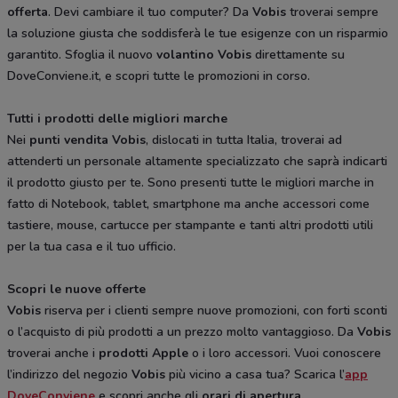
offerta
. Devi cambiare il tuo computer? Da
Vobis
troverai sempre
la soluzione giusta che soddisferà le tue esigenze con un risparmio
garantito. Sfoglia il nuovo
volantino Vobis
direttamente su
DoveConviene.it, e scopri tutte le promozioni in corso.
Tutti i prodotti delle migliori marche
Nei
punti vendita Vobis
, dislocati in tutta Italia, troverai ad
attenderti un personale altamente specializzato che saprà indicarti
il prodotto giusto per te. Sono presenti tutte le migliori marche in
fatto di Notebook, tablet, smartphone ma anche accessori come
tastiere, mouse, cartucce per stampante e tanti altri prodotti utili
per la tua casa e il tuo ufficio.
Scopri le nuove offerte
Vobis
riserva per i clienti sempre nuove promozioni, con forti sconti
o l’acquisto di più prodotti a un prezzo molto vantaggioso. Da
Vobis
troverai anche i
prodotti Apple
o i loro accessori. Vuoi conoscere
l’indirizzo del negozio
Vobis
più vicino a casa tua? Scarica l’
app
DoveConviene
e scopri anche gli
orari di apertura.