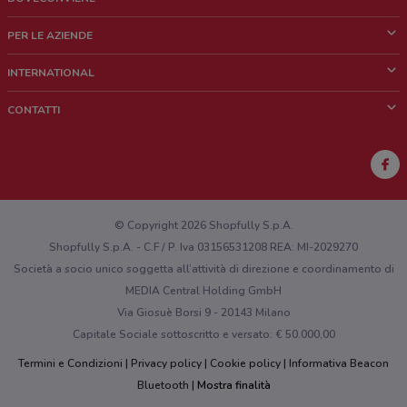
Cos'è DoveConviene
PER LE AZIENDE
Chi siamo
Cosa facciamo
INTERNATIONAL
News e media
Richieste commerciali e marketing
Brazil
CONTATTI
Lavora con noi
Mexico
Segnalazione punto vendita
France
Segnalazione Volantino
Australia
Hai un malfunzionamento sul web o sull'app?
New Zealand
© Copyright 2026 Shopfully S.p.A.
Shopfully S.p.A. - C.F / P. Iva 03156531208 REA: MI-2029270
Società a socio unico soggetta all’attività di direzione e coordinamento di
MEDIA Central Holding GmbH
Via Giosuè Borsi 9 - 20143 Milano
Capitale Sociale sottoscritto e versato: € 50.000,00
Termini e Condizioni
Privacy policy
Cookie policy
Informativa Beacon
Bluetooth
Mostra finalità