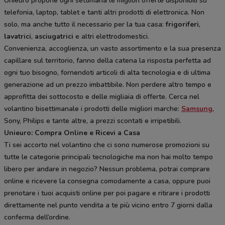
Unieuro propone ogni settimana le migliori offerte disponibili su
telefonia, laptop, tablet e tanti altri prodotti di elettronica. Non
solo, ma anche tutto il necessario per la tua casa:
frigoriferi
,
lavatrici
,
asciugatrici
e altri elettrodomestici.
Convenienza, accoglienza, un vasto assortimento e la sua presenza
capillare sul territorio, fanno della catena la risposta perfetta ad
ogni tuo bisogno, fornendoti articoli di alta tecnologia e di ultima
generazione ad un prezzo imbattibile. Non perdere altro tempo e
approfitta dei sottocosto e delle migliaia di offerte. Cerca nel
volantino bisettimanale i prodotti delle migliori marche:
Samsung
,
Sony, Philips e tante altre, a prezzi scontati e irripetibili.
Unieuro: Compra Online e Ricevi a Casa
Ti sei accorto nel volantino che ci sono numerose promozioni su
tutte le categorie principali tecnologiche ma non hai molto tempo
libero per andare in negozio? Nessun problema, potrai comprare
online e ricevere la consegna comodamente a casa, oppure puoi
prenotare i tuoi acquisti online per poi pagare e ritirare i prodotti
direttamente nel punto vendita a te più vicino entro 7 giorni dalla
conferma dell’ordine.