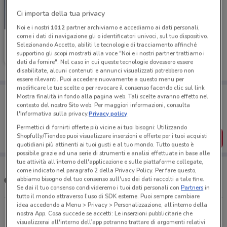
Ci importa della tua privacy
-2 GIORNI
Noi e i nostri
1012
partner archiviamo e accediamo ai dati personali,
come i dati di navigazione gli o identificatori univoci, sul tuo dispositivo.
Unieuro
Selezionando Accetto, abiliti le tecnologie di tracciamento affinché
supportino gli scopi mostrati alla voce "Noi e i nostri partner trattiamo i
Scade domenica
5.2 km
dati da fornire". Nel caso in cui queste tecnologie dovessero essere
disabilitate, alcuni contenuti e annunci visualizzati potrebbero non
essere rilevanti. Puoi accedere nuovamente a questo menu per
modificare le tue scelte o per revocare il consenso facendo clic sul link
Porta DoveConviene sempre con te!
Mostra finalità in fondo alla pagina web. Tali scelte avranno effetto nel
Puoi trovare le migliori offerte dei negozi vicino a te,
contesto del nostro Sito web. Per maggiori informazioni, consulta
salvarle e creare la tua lista del risparmio, comodamente
l'Informativa sulla privacy.
Privacy policy
dal tuo cellulare.
Permettici di fornirti offerte più vicine ai tuoi bisogni: Utilizzando
Shopfully/Tiendeo puoi visualizzare inserzioni e offerte per i tuoi acquisti
SCARICA L’APP
quotidiani più attinenti ai tuoi gusti e al tuo mondo. Tutto questo è
possibile grazie ad una serie di strumenti e analisi effettuate in base alle
tue attività all'interno dell'applicazione e sulle piattaforme collegate,
come indicato nel paragrafo 2 della Privacy Policy. Per fare questo,
Orari e Negozi Unieuro
abbiamo bisogno del tuo consenso sull'uso dei dati raccolti a tale fine.
Se dai il tuo consenso condivideremo i tuoi dati personali con
Partners
in
tutto il mondo attraverso l’uso di SDK esterne. Puoi sempre cambiare
idea accedendo a Menu > Privacy > Personalizzazione, all’interno della
Via Beverino - (Uscita 2 Gra), 6 (Via Boccea Angolo
nostra App. Cosa succede se accetti: Le inserzioni pubblicitarie che
Torrevecchia) Roma
visualizzerai all'interno dell’app potranno trattare di argomenti relativi