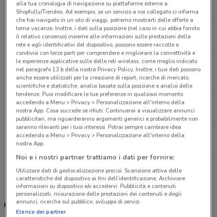
alla tua cronologia di navigazione su piattaforme esterne a
5.2 km
APERTO
Shopfully/Tiendeo. Ad esempio, se un servizio a noi collegato ci informa
che hai navigato in un sito di viaggi, potremo mostrarti delle offerte a
tema vacanze. Inoltre, i dati sulla posizione (nel caso in cui abbia fornito
Piazza dei Cinquecento Roma
il relativo consenso) insieme alle informazioni sulle prestazioni della
5.2 km
rete e agli identificativi del dispositivo, possono essere raccolte e
condivisi con terze parti per comprendere e migliorare la connettività e
le esperienze applicative sulle delle reti wireless, come meglio indicato
Via Tigrè, 108/110 Roma
nel paragrafo 13.b della nostra Privacy Policy. Inoltre, i tuoi dati possono
5.4 km
CHIUSO
anche essere utilizzati per la creazione di report, ricerche di mercato,
scientifiche e statistiche, analisi basate sulla posizione e analisi delle
tendenze. Puoi modificare le tue preferenze in qualsiasi momento
Viale Trastevere, 215-227 Roma
accedendo a Menu > Privacy > Personalizzazione all'interno della
nostra App. Cosa succede se rifiuti: Continuerai a visualizzare annunci
6.2 km
APERTO
pubblicitari, ma riguarderanno argomenti generici e probabilmente non
saranno rilevanti per i tuoi interessi. Potrai sempre cambiare idea
accedendo a Menu > Privacy > Personalizzazione all'interno della
Viale Guglielmo Marconi, 133-133/A Roma
nostra App.
7.4 km
APERTO
Noi e i nostri partner trattiamo i dati per fornire:
Utilizzare dati di geolocalizzazione precisi. Scansione attiva delle
Tutti i negozi Unieuro
caratteristiche del dispositivo ai fini dell’identificazione. Archiviare
informazioni su dispositivo e/o accedervi. Pubblicità e contenuti
personalizzati, misurazione delle prestazioni dei contenuti e degli
annunci, ricerche sul pubblico, sviluppo di servizi.
Gli sconti del nuovo volantino Unieuro
Elenco dei partner