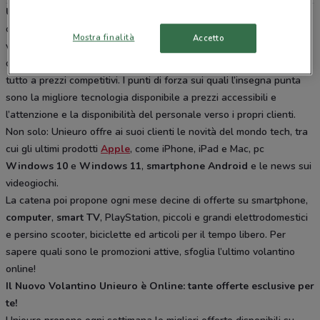
Unieuro
è una tra le prime catene di vendita di elettronica di
consumo e di elettrodomestici in tutta Italia. Con oltre 500 punti
Mostra finalità
Accetto
vendita offre ai suoi clienti tutte le novità tecnologiche, dai
dispositivi mobili al vastissimo assortimento di articoli per la casa, il
tutto a prezzi competitivi. I punti di forza sui quali l’insegna punta
sono la migliore tecnologia disponibile a prezzi accessibili e
l’attenzione e la disponibilità del personale verso i propri clienti.
Non solo: Unieuro offre ai suoi clienti le novità del mondo tech, tra
cui gli ultimi prodotti
Apple
, come iPhone, iPad e Mac, pc
Windows 10
e
Windows 11
,
smartphone
Android
e le news sui
videogiochi.
La catena poi propone ogni mese decine di offerte su smartphone,
computer
,
smart TV
, PlayStation, piccoli e grandi elettrodomestici
e persino scooter, biciclette ed articoli per il tempo libero. Per
sapere quali sono le promozioni attive, sfoglia l’ultimo volantino
online!
Il Nuovo Volantino Unieuro è Online: tante offerte esclusive per
te!