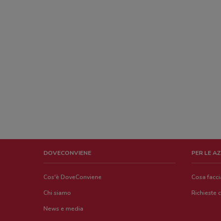
DOVECONVIENE
PER LE A
Cos'è DoveConviene
Cosa facc
Chi siamo
Richieste 
News e media