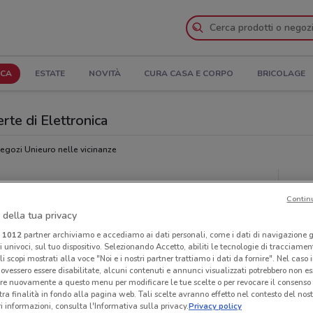
ICA
ESTATE
NOVITÀ
CURA CASA E CORPO
BRICOLAGE
rte di Elettronica
egozi Unieuro nelle vicinanze
Ora
Contin
 della tua privacy
i
1012
partner archiviamo e accediamo ai dati personali, come i dati di navigazione g
ri univoci, sul tuo dispositivo. Selezionando Accetto, abiliti le tecnologie di tracciame
li scopi mostrati alla voce "Noi e i nostri partner trattiamo i dati da fornire". Nel caso 
ovessero essere disabilitate, alcuni contenuti e annunci visualizzati potrebbero non ess
re nuovamente a questo menu per modificare le tue scelte o per revocare il consenso
tra finalità in fondo alla pagina web. Tali scelte avranno effetto nel contesto del nost
 informazioni, consulta l'Informativa sulla privacy.
Privacy policy