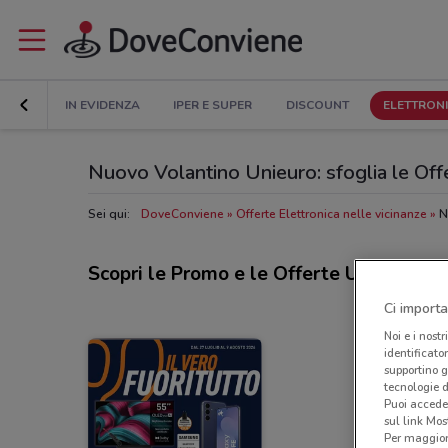
IN EVIDENZA
IPER E SUPER
DISCOUNT
ELETTRON
Nuovo Volantino Unieuro: sfoglia le Offe
Sei qui:
DoveConviene
Offerte Elettronica nelle vicinanze
N
Scopri le Promo e le Offerte Unieuro
Ci importa
Noi e i nostr
identificato
supportino g
tecnologie d
Puoi accede
sul link Mos
Per maggiori