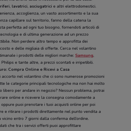
riferi
,
lavatrici
,
asciugatrici
e altri elettrodomestici.
enienza, accoglienza, un vasto assortimento e la sua
nza capillare sul territorio, fanno della catena la
sta perfetta ad ogni tuo bisogno, fornendoti articoli di
tecnologia e di ultima generazione ad un prezzo
tibile. Non perdere altro tempo e approfitta dei
costo e delle migliaia di offerte. Cerca nel volantino
timanale i prodotti delle migliori marche:
Samsung
,
 Philips e tante altre, a prezzi scontati e irripetibili.
uro: Compra Online e Ricevi a Casa
i accorto nel volantino che ci sono numerose promozioni
tte le categorie principali tecnologiche ma non hai molto
o libero per andare in negozio? Nessun problema, potrai
rare online e ricevere la consegna comodamente a
 oppure puoi prenotare i tuoi acquisti online per poi
e e ritirare i prodotti direttamente nel punto vendita a
ù vicino entro 7 giorni dalla conferma dell’ordine.
dati che tra i servizi offerti puoi approfittare