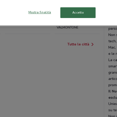
UNIEURO ARICCIA
UNIEURO
dai d
BRACCIANO
la ca
Mostra finalità
Accetto
l’ins
UNIEURO APRILIA
UNIEURO
prezz
VALMONTONE
perso
Non s
tech,
Tutte le città
Mac,
e le 
La ca
smar
grand
artic
promo
Il N
esclu
Unieu
su te
Non s