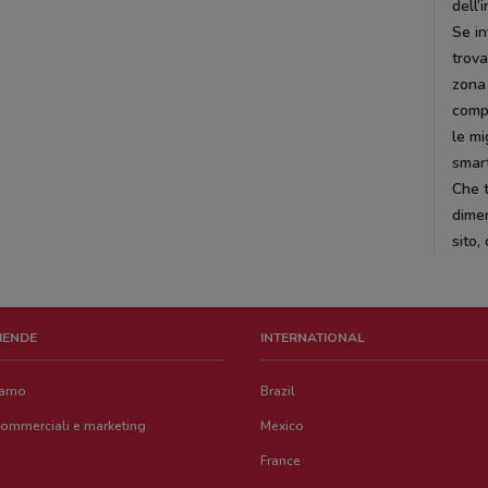
dell’
Se in
trova
zona 
compe
le mi
smar
Che t
dimen
sito,
ZIENDE
INTERNATIONAL
iamo
Brazil
commerciali e marketing
Mexico
France