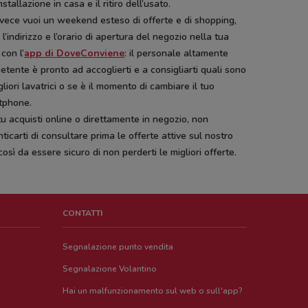
installazione in casa e il ritiro dell’usato.
vece vuoi un weekend esteso di offerte e di shopping,
 l’indirizzo e l’orario di apertura del negozio nella tua
con l’
app di DoveConviene
: il personale altamente
tente è pronto ad accoglierti e a consigliarti quali sono
gliori lavatrici o se è il momento di cambiare il tuo
tphone.
u acquisti online o direttamente in negozio, non
ticarti di consultare prima le offerte attive sul nostro
 così da essere sicuro di non perderti le migliori offerte.
CONTATTI
Segnalazione punto vendita
Segnalazione Volantino
Hai un malfunzionamento sul web o sull'app?