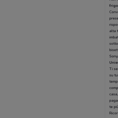
frigo
Conv
prese
rispo
alta 
imbat
sotto
biset
Sony,
Unie
Ti se
su tu
temp
comp
casa,
pagar
te pi
Ricor