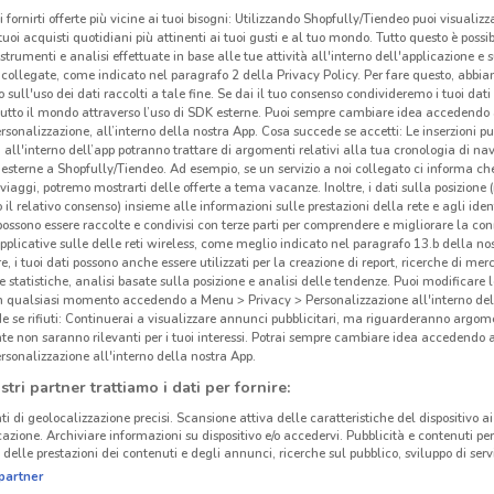
i fornirti offerte più vicine ai tuoi bisogni: Utilizzando Shopfully/Tiendeo puoi visualizz
i tuoi acquisti quotidiani più attinenti ai tuoi gusti e al tuo mondo. Tutto questo è possi
 strumenti e analisi effettuate in base alle tue attività all'interno dell'applicazione e 
collegate, come indicato nel paragrafo 2 della Privacy Policy. Per fare questo, abbi
 sull'uso dei dati raccolti a tale fine. Se dai il tuo consenso condivideremo i tuoi dati
tutto il mondo attraverso l’uso di SDK esterne. Puoi sempre cambiare idea accedend
rsonalizzazione, all’interno della nostra App. Cosa succede se accetti: Le inserzioni pu
i all'interno dell’app potranno trattare di argomenti relativi alla tua cronologia di na
esterne a Shopfully/Tiendeo. Ad esempio, se un servizio a noi collegato ci informa ch
i viaggi, potremo mostrarti delle offerte a tema vacanze. Inoltre, i dati sulla posizione 
o il relativo consenso) insieme alle informazioni sulle prestazioni della rete e agli ident
 possono essere raccolte e condivisi con terze parti per comprendere e migliorare la conn
pplicative sulle delle reti wireless, come meglio indicato nel paragrafo 13.b della no
re, i tuoi dati possono anche essere utilizzati per la creazione di report, ricerche di mer
 e statistiche, analisi basate sulla posizione e analisi delle tendenze. Puoi modificare l
cinanze
in qualsiasi momento accedendo a Menu > Privacy > Personalizzazione all'interno del
 se rifiuti: Continuerai a visualizzare annunci pubblicitari, ma riguarderanno argome
te non saranno rilevanti per i tuoi interessi. Potrai sempre cambiare idea accedendo
UNIEURO
UNIEURO CIAMPINO
rsonalizzazione all'interno della nostra App.
MONTEROTONDO
Gli
stri partner trattiamo i dati per fornire:
ti di geolocalizzazione precisi. Scansione attiva delle caratteristiche del dispositivo ai 
UNIEURO TIVOLI
UNIEURO OSTIA
Unie
icazione. Archiviare informazioni su dispositivo e/o accedervi. Pubblicità e contenuti per
delle prestazioni dei contenuti e degli annunci, ricerche sul pubblico, sviluppo di servi
consu
partner
punti