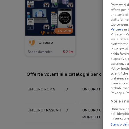
Permettici d
offerte per 
una serie di
piattaforme 
tuo consenso
Partners
in 
-3 GIORNI
Privacy > Pe
visualizzera
Unieuro
piattaforme 
in un sito d
Scade domenica
5.2 km
abbia fornit
dispositivo,
esperienze a
Policy. Inolt
scientifiche
Offerte volantini e cataloghi per città nelle vi
preferenze 
Cosa succede
probabilmen
UNIEURO ROMA
UNIEURO FIUMICINO
Privacy > Pe
Noi e i no
Utilizzare da
UNIEURO FRASCATI
UNIEURO GUIDONIA
dell’identif
MONTECELIO
misurazione 
Elenco dei 