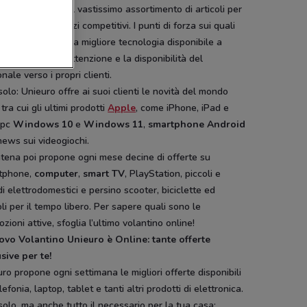
ispositivi mobili al vastissimo assortimento di articoli per
sa, il tutto a prezzi competitivi. I punti di forza sui quali
egna punta sono la migliore tecnologia disponibile a
i accessibili e l’attenzione e la disponibilità del
nale verso i propri clienti.
olo: Unieuro offre ai suoi clienti le novità del mondo
 tra cui gli ultimi prodotti
Apple
, come iPhone, iPad e
 pc
Windows 10
e
Windows 11
,
smartphone
Android
news sui videogiochi.
tena poi propone ogni mese decine di offerte su
tphone,
computer
,
smart TV
, PlayStation, piccoli e
i elettrodomestici e persino scooter, biciclette ed
oli per il tempo libero. Per sapere quali sono le
zioni attive, sfoglia l’ultimo volantino online!
uovo Volantino Unieuro è Online: tante offerte
sive per te!
ro propone ogni settimana le migliori offerte disponibili
lefonia, laptop, tablet e tanti altri prodotti di elettronica.
olo, ma anche tutto il necessario per la tua casa: