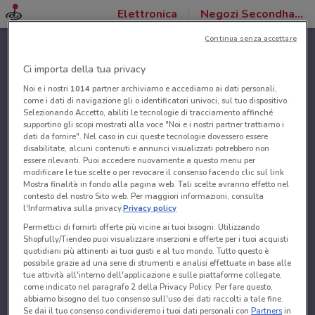
Elettronica
Negozi Secondhand Mobile
Continua senza accettare
Ci importa della tua privacy
Noi e i nostri
1014
partner archiviamo e accediamo ai dati personali,
come i dati di navigazione gli o identificatori univoci, sul tuo dispositivo.
Selezionando Accetto, abiliti le tecnologie di tracciamento affinché
supportino gli scopi mostrati alla voce "Noi e i nostri partner trattiamo i
dati da fornire". Nel caso in cui queste tecnologie dovessero essere
disabilitate, alcuni contenuti e annunci visualizzati potrebbero non
essere rilevanti. Puoi accedere nuovamente a questo menu per
modificare le tue scelte o per revocare il consenso facendo clic sul link
Mostra finalità in fondo alla pagina web. Tali scelte avranno effetto nel
contesto del nostro Sito web. Per maggiori informazioni, consulta
l'Informativa sulla privacy.
Privacy policy
Permettici di fornirti offerte più vicine ai tuoi bisogni: Utilizzando
Shopfully/Tiendeo puoi visualizzare inserzioni e offerte per i tuoi acquisti
quotidiani più attinenti ai tuoi gusti e al tuo mondo. Tutto questo è
possibile grazie ad una serie di strumenti e analisi effettuate in base alle
tue attività all'interno dell'applicazione e sulle piattaforme collegate,
come indicato nel paragrafo 2 della Privacy Policy. Per fare questo,
abbiamo bisogno del tuo consenso sull'uso dei dati raccolti a tale fine.
Se dai il tuo consenso condivideremo i tuoi dati personali con
Partners
in