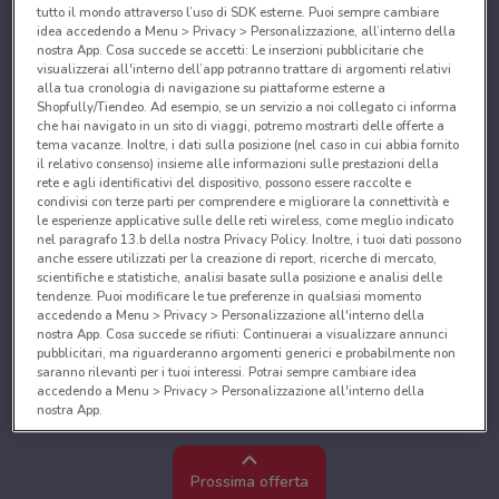
tutto il mondo attraverso l’uso di SDK esterne. Puoi sempre cambiare
idea accedendo a Menu > Privacy > Personalizzazione, all’interno della
nostra App. Cosa succede se accetti: Le inserzioni pubblicitarie che
visualizzerai all'interno dell’app potranno trattare di argomenti relativi
alla tua cronologia di navigazione su piattaforme esterne a
Shopfully/Tiendeo. Ad esempio, se un servizio a noi collegato ci informa
che hai navigato in un sito di viaggi, potremo mostrarti delle offerte a
tema vacanze. Inoltre, i dati sulla posizione (nel caso in cui abbia fornito
il relativo consenso) insieme alle informazioni sulle prestazioni della
rete e agli identificativi del dispositivo, possono essere raccolte e
condivisi con terze parti per comprendere e migliorare la connettività e
le esperienze applicative sulle delle reti wireless, come meglio indicato
nel paragrafo 13.b della nostra Privacy Policy. Inoltre, i tuoi dati possono
anche essere utilizzati per la creazione di report, ricerche di mercato,
scientifiche e statistiche, analisi basate sulla posizione e analisi delle
tendenze. Puoi modificare le tue preferenze in qualsiasi momento
accedendo a Menu > Privacy > Personalizzazione all'interno della
nostra App. Cosa succede se rifiuti: Continuerai a visualizzare annunci
pubblicitari, ma riguarderanno argomenti generici e probabilmente non
saranno rilevanti per i tuoi interessi. Potrai sempre cambiare idea
accedendo a Menu > Privacy > Personalizzazione all'interno della
nostra App.
Noi e i nostri partner trattiamo i dati per fornire:
Utilizzare dati di geolocalizzazione precisi. Scansione attiva delle
Prossima offerta
caratteristiche del dispositivo ai fini dell’identificazione. Archiviare