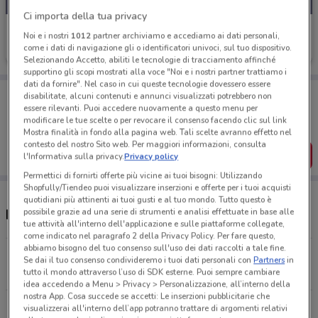
Ci importa della tua privacy
Promo Club
Noi e i nostri
1012
partner archiviamo e accediamo ai dati personali,
come i dati di navigazione gli o identificatori univoci, sul tuo dispositivo.
Scade il 31/08
12.6 km
Selezionando Accetto, abiliti le tecnologie di tracciamento affinché
supportino gli scopi mostrati alla voce "Noi e i nostri partner trattiamo i
dati da fornire". Nel caso in cui queste tecnologie dovessero essere
Porta DoveConviene sempre con te!
disabilitate, alcuni contenuti e annunci visualizzati potrebbero non
Puoi trovare le migliori offerte dei negozi vicino a te,
essere rilevanti. Puoi accedere nuovamente a questo menu per
salvarle e creare la tua lista del risparmio, comodamente
modificare le tue scelte o per revocare il consenso facendo clic sul link
dal tuo cellulare.
Mostra finalità in fondo alla pagina web. Tali scelte avranno effetto nel
contesto del nostro Sito web. Per maggiori informazioni, consulta
SCARICA L’APP
l'Informativa sulla privacy.
Privacy policy
Permettici di fornirti offerte più vicine ai tuoi bisogni: Utilizzando
Shopfully/Tiendeo puoi visualizzare inserzioni e offerte per i tuoi acquisti
quotidiani più attinenti ai tuoi gusti e al tuo mondo. Tutto questo è
possibile grazie ad una serie di strumenti e analisi effettuate in base alle
Negozi Promo Club nelle vicinanze
tue attività all'interno dell'applicazione e sulle piattaforme collegate,
come indicato nel paragrafo 2 della Privacy Policy. Per fare questo,
abbiamo bisogno del tuo consenso sull'uso dei dati raccolti a tale fine.
Via Castello della Magliana, 38 Roma
Se dai il tuo consenso condivideremo i tuoi dati personali con
Partners
in
12.6 km
APERTO
tutto il mondo attraverso l’uso di SDK esterne. Puoi sempre cambiare
idea accedendo a Menu > Privacy > Personalizzazione, all’interno della
nostra App. Cosa succede se accetti: Le inserzioni pubblicitarie che
Tutti i negozi Promo Club
visualizzerai all'interno dell’app potranno trattare di argomenti relativi