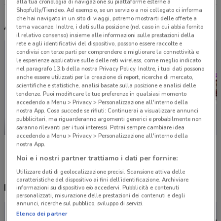
alla tua cronologia di navigazione su piattaforme esterne a
Shopfully/Tiendeo. Ad esempio, se un servizio a noi collegato ci informa
che hai navigato in un sito di viaggi, potremo mostrarti delle offerte a
Altri volantini nelle vicinanze
tema vacanze. Inoltre, i dati sulla posizione (nel caso in cui abbia fornito
il relativo consenso) insieme alle informazioni sulle prestazioni della
rete e agli identificativi del dispositivo, possono essere raccolte e
condivisi con terze parti per comprendere e migliorare la connettività e
le esperienze applicative sulle delle reti wireless, come meglio indicato
nel paragrafo 13.b della nostra Privacy Policy. Inoltre, i tuoi dati possono
anche essere utilizzati per la creazione di report, ricerche di mercato,
scientifiche e statistiche, analisi basate sulla posizione e analisi delle
tendenze. Puoi modificare le tue preferenze in qualsiasi momento
accedendo a Menu > Privacy > Personalizzazione all'interno della
nostra App. Cosa succede se rifiuti: Continuerai a visualizzare annunci
pubblicitari, ma riguarderanno argomenti generici e probabilmente non
-3 GIORNI
saranno rilevanti per i tuoi interessi. Potrai sempre cambiare idea
accedendo a Menu > Privacy > Personalizzazione all'interno della
Unieuro
Euronics
Sky
nostra App.
Noi e i nostri partner trattiamo i dati per fornire:
Utilizzare dati di geolocalizzazione precisi. Scansione attiva delle
caratteristiche del dispositivo ai fini dell’identificazione. Archiviare
Nuovi prodotti da provare
informazioni su dispositivo e/o accedervi. Pubblicità e contenuti
personalizzati, misurazione delle prestazioni dei contenuti e degli
annunci, ricerche sul pubblico, sviluppo di servizi.
Elenco dei partner