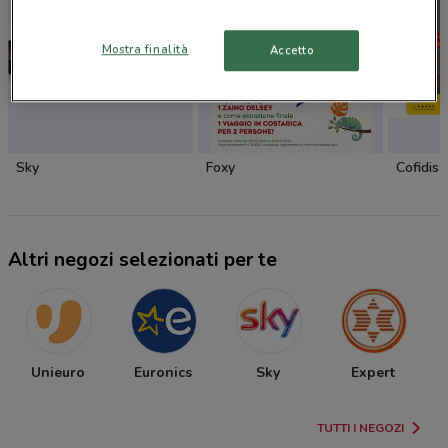
Mostra finalità
Accetto
Sky
Foxy
Cofidis
Altri negozi selezionati per te
Unieuro
Euronics
Sky
Expert
TUTTI I NEGOZI