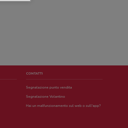
CONTATTI
Segnalazione punto vendita
Segnalazione Volantino
Hai un malfunzionamento sul web o sull'app?