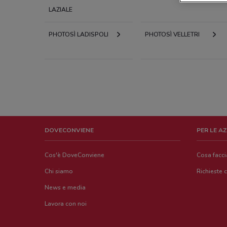
LAZIALE
PHOTOSÌ LADISPOLI
PHOTOSÌ VELLETRI
DOVECONVIENE
PER LE A
Cos'è DoveConviene
Cosa facc
Chi siamo
Richieste 
News e media
Lavora con noi