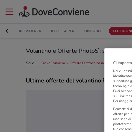
IN EVIDENZA
IPER E SUPER
DISCOUNT
ELETTRON
Volantino e Offerte PhotoSì: sfoglia il 
Ci importa
Sei qui:
DoveConviene
Offerte Elettronica nelle vicinanze
N
Noi e i nostr
identificato
Ultime offerte del volantino PhotoSì
supportino g
tecnologie d
Puoi accede
sul link Mos
Per maggiori
Permettici d
offerte per 
una serie di
piattaforme 
tuo consenso