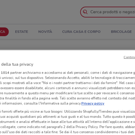
ICA
ESTATE
NOVITÀ
CURA CASA E CORPO
BRICOLAGE
Catalogo
Contin
 della tua privacy
egozi PhotoSì nelle vicinanze
i
1014
partner archiviamo e accediamo ai dati personali, come i dati di navigazione g
ri univoci, sul tuo dispositivo. Selezionando Accetto, abiliti le tecnologie di tracciame
Neg
li scopi mostrati alla voce "Noi e i nostri partner trattiamo i dati da fornire". Nel caso 
ovessero essere disabilitate, alcuni contenuti e annunci visualizzati potrebbero non ess
re nuovamente a questo menu per modificare le tue scelte o per revocare il consenso
tra finalità in fondo alla pagina web. Tali scelte avranno effetto nel contesto del nost
 informazioni, consulta l'Informativa sulla privacy.
Privacy policy
i fornirti offerte più vicine ai tuoi bisogni: Utilizzando Shopfully/Tiendeo puoi visualizz
i tuoi acquisti quotidiani più attinenti ai tuoi gusti e al tuo mondo. Tutto questo è possi
 strumenti e analisi effettuate in base alle tue attività all'interno dell'applicazione e 
collegate, come indicato nel paragrafo 2 della Privacy Policy. Per fare questo, abbi
 sull'uso dei dati raccolti a tale fine. Se dai il tuo consenso condivideremo i tuoi dati