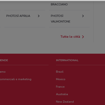
BRACCIANO
PHOTOSÌ APRILIA
PHOTOSÌ
VALMONTONE
Tutte le città
ZIENDE
INTERNATIONAL
iamo
Brazil
commerciali e marketing
Mexico
France
Australia
New Zealand