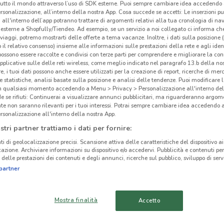
tutto il mondo attraverso l’uso di SDK esterne. Puoi sempre cambiare idea accedend
rsonalizzazione, all’interno della nostra App. Cosa succede se accetti: Le inserzioni pu
i all'interno dell’app potranno trattare di argomenti relativi alla tua cronologia di na
esterne a Shopfully/Tiendeo. Ad esempio, se un servizio a noi collegato ci informa ch
i viaggi, potremo mostrarti delle offerte a tema vacanze. Inoltre, i dati sulla posizione 
o il relativo consenso) insieme alle informazioni sulle prestazioni della rete e agli ident
ato volantini nella tua zona. Riprova più tardi.
 possono essere raccolte e condivisi con terze parti per comprendere e migliorare la conn
pplicative sulle delle reti wireless, come meglio indicato nel paragrafo 13.b della no
re, i tuoi dati possono anche essere utilizzati per la creazione di report, ricerche di mer
 e statistiche, analisi basate sulla posizione e analisi delle tendenze. Puoi modificare l
in qualsiasi momento accedendo a Menu > Privacy > Personalizzazione all'interno del
 se rifiuti: Continuerai a visualizzare annunci pubblicitari, ma riguarderanno argome
te non saranno rilevanti per i tuoi interessi. Potrai sempre cambiare idea accedendo
rsonalizzazione all'interno della nostra App.
cinanze
stri partner trattiamo i dati per fornire:
ti di geolocalizzazione precisi. Scansione attiva delle caratteristiche del dispositivo ai 
PHOTOSÌ
PHOTOSÌ CIAMPINO
icazione. Archiviare informazioni su dispositivo e/o accedervi. Pubblicità e contenuti per
Pho
delle prestazioni dei contenuti e degli annunci, ricerche sul pubblico, sviluppo di servi
MONTEROTONDO
partner
-
PHOTOSÌ TIVOLI
PHOTOSÌ OSTIA
Mostra finalità
Accetto
PHOTOSÌ ARICCIA
PHOTOSÌ