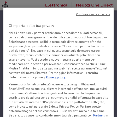
Elettronica
Negozi One Direct
Continua senza accettare
Ci importa della tua privacy
Noi e i nostri
1012
partner archiviamo e accediamo ai dati personali,
come i dati di navigazione gli o identificatori univoci, sul tuo dispositivo.
Selezionando Accetto, abiliti le tecnologie di tracciamento affinché
supportino gli scopi mostrati alla voce "Noi e i nostri partner trattiamo i
dati da fornire". Nel caso in cui queste tecnologie dovessero essere
disabilitate, alcuni contenuti e annunci visualizzati potrebbero non
essere rilevanti. Puoi accedere nuovamente a questo menu per
modificare le tue scelte o per revocare il consenso facendo clic sul link
Mostra finalità in fondo alla pagina web. Tali scelte avranno effetto nel
contesto del nostro Sito web. Per maggiori informazioni, consulta
l'Informativa sulla privacy.
Privacy policy
Permettici di fornirti offerte più vicine ai tuoi bisogni: Utilizzando
Shopfully/Tiendeo puoi visualizzare inserzioni e offerte per i tuoi acquisti
quotidiani più attinenti ai tuoi gusti e al tuo mondo. Tutto questo è
possibile grazie ad una serie di strumenti e analisi effettuate in base alle
tue attività all'interno dell'applicazione e sulle piattaforme collegate,
come indicato nel paragrafo 2 della Privacy Policy. Per fare questo,
abbiamo bisogno del tuo consenso sull'uso dei dati raccolti a tale fine.
Se dai il tuo consenso condivideremo i tuoi dati personali con
Partners
in