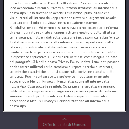
tutto il mondo attraverso l’uso di SDK esterne. Puoi sempre cambiare
idea accedendo a Menu > Privacy > Personalizzazione, all’interno della
nostra App. Cosa succede se accetti: Le inserzioni pubblicitarie che
visualizzerai all'interno dell’app potranno trattare di argomenti relativi
alla tua cronologia di navigazione su piattaforme esterne a
Shopfully/Tiendeo. Ad esempio, se un servizio a noi collegato ci informa
che hai navigato in un sito di viaggi, potremo mostrarti delle offerte a
tema vacanze. Inoltre, i dati sulla posizione (nel caso in cui abbia fornito
il relativo consenso) insieme alle informazioni sulle prestazioni della
rete e agli identificativi del dispositivo, possono essere raccolte e
condivisi con terze parti per comprendere e migliorare la connettività e
le esperienze applicative sulle delle reti wireless, come meglio indicato
nel paragrafo 13.b della nostra Privacy Policy. Inoltre, i tuoi dati possono
anche essere utilizzati per la creazione di report, ricerche di mercato,
scientifiche e statistiche, analisi basate sulla posizione e analisi delle
tendenze. Puoi modificare le tue preferenze in qualsiasi momento
accedendo a Menu > Privacy > Personalizzazione all'interno della
nostra App. Cosa succede se rifiuti: Continuerai a visualizzare annunci
pubblicitari, ma riguarderanno argomenti generici e probabilmente non
saranno rilevanti per i tuoi interessi. Potrai sempre cambiare idea
accedendo a Menu > Privacy > Personalizzazione all'interno della
nostra App.
Noi e i nostri partner trattiamo i dati per fornire:
Utilizzare dati di geolocalizzazione precisi. Scansione attiva delle
Offerte simili di Unieuro
caratteristiche del dispositivo ai fini dell’identificazione. Archiviare