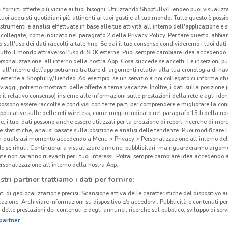
i fornirti offerte più vicine ai tuoi bisogni: Utilizzando Shopfully/Tiendeo puoi visualizz
i tuoi acquisti quotidiani più attinenti ai tuoi gusti e al tuo mondo. Tutto questo è possi
 strumenti e analisi effettuate in base alle tue attività all'interno dell'applicazione e 
collegate, come indicato nel paragrafo 2 della Privacy Policy. Per fare questo, abbi
 sull'uso dei dati raccolti a tale fine. Se dai il tuo consenso condivideremo i tuoi dati
tutto il mondo attraverso l’uso di SDK esterne. Puoi sempre cambiare idea accedend
rsonalizzazione, all’interno della nostra App. Cosa succede se accetti: Le inserzioni pu
i all'interno dell’app potranno trattare di argomenti relativi alla tua cronologia di na
esterne a Shopfully/Tiendeo. Ad esempio, se un servizio a noi collegato ci informa ch
i viaggi, potremo mostrarti delle offerte a tema vacanze. Inoltre, i dati sulla posizione 
o il relativo consenso) insieme alle informazioni sulle prestazioni della rete e agli ident
 possono essere raccolte e condivisi con terze parti per comprendere e migliorare la conn
pplicative sulle delle reti wireless, come meglio indicato nel paragrafo 13.b della no
re, i tuoi dati possono anche essere utilizzati per la creazione di report, ricerche di mer
 e statistiche, analisi basate sulla posizione e analisi delle tendenze. Puoi modificare l
4.2 km
in qualsiasi momento accedendo a Menu > Privacy > Personalizzazione all'interno del
 se rifiuti: Continuerai a visualizzare annunci pubblicitari, ma riguarderanno argome
te non saranno rilevanti per i tuoi interessi. Potrai sempre cambiare idea accedendo
rsonalizzazione all'interno della nostra App.
GBC
stri partner trattiamo i dati per fornire:
ti di geolocalizzazione precisi. Scansione attiva delle caratteristiche del dispositivo ai 
GBC
icazione. Archiviare informazioni su dispositivo e/o accedervi. Pubblicità e contenuti per
delle prestazioni dei contenuti e degli annunci, ricerche sul pubblico, sviluppo di servi
dislo
partner
GBC