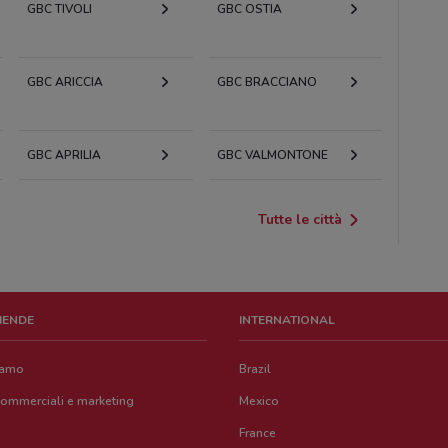
GBC TIVOLI
GBC OSTIA
GBC ARICCIA
GBC BRACCIANO
GBC APRILIA
GBC VALMONTONE
Tutte le città
ZIENDE
INTERNATIONAL
iamo
Brazil
commerciali e marketing
Mexico
France