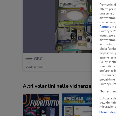
Permettici d
offerte per 
una serie di
piattaforme 
tuo consenso
Partners
in 
Privacy > Pe
visualizzera
piattaforme 
in un sito d
abbia fornit
dispositivo,
esperienze a
GBC
Policy. Inolt
scientifiche
Scade il 30/09
preferenze 
Cosa succede
probabilmen
Privacy > Pe
Altri volantini nelle vicinanze
Noi e i no
Utilizzare da
dell’identif
misurazione 
Elenco dei 