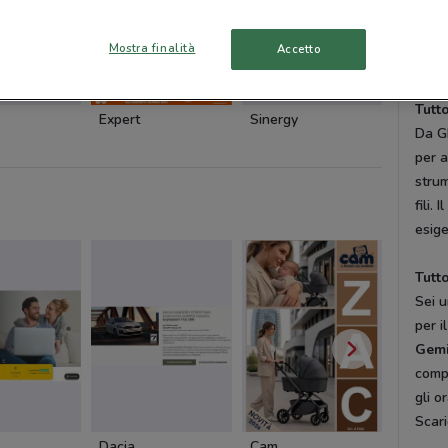
potra
compe
Mostra finalità
Accetto
diffi
Tutto
Expert
Sinergy
Fastwe
Da G
per a
strum
fili.
esige
Tutto
Sei 
per i
Gemi
compa
gli o
Scari
Dacia
Cam
Cam