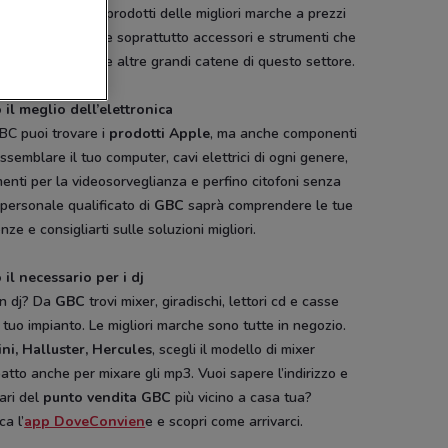
i infatti trovare i prodotti delle migliori marche a prezzi
titivi ma anche e soprattutto accessori e strumenti che
cilmente trovi nelle altre grandi catene di questo settore.
NUOVO
 il meglio dell’elettronica
b
Foto Digital Discount
Gamelife
BC puoi trovare i
prodotti Apple
, ma anche componenti
ssemblare il tuo computer, cavi elettrici di ogni genere,
enti per la videosorveglianza e perfino citofoni senza
 Il personale qualificato di
GBC
saprà comprendere le tue
nze e consigliarti sulle soluzioni migliori.
 il necessario per i dj
un dj? Da
GBC
trovi mixer, giradischi, lettori cd e casse
l tuo impianto. Le migliori marche sono tutte in negozio.
ni, Halluster, Hercules
, scegli il modello di mixer
tto anche per mixare gli mp3. Vuoi sapere l’indirizzo e
rari del
punto vendita GBC
più vicino a casa tua?
NUOVO
ca l’
app DoveConvien
e e scopri come arrivarci.
Pali
Disney
Hype