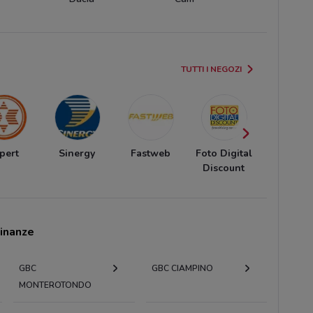
TUTTI I NEGOZI
pert
Sinergy
Fastweb
Foto Digital
Gamelif
Discount
cinanze
GBC
GBC CIAMPINO
MONTEROTONDO