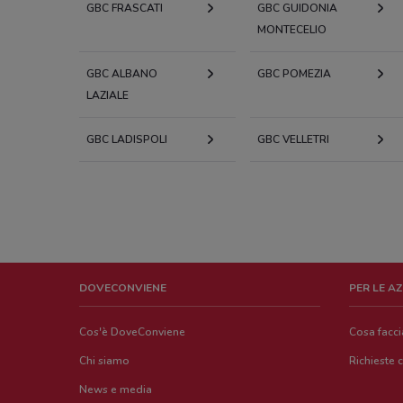
GBC FRASCATI
GBC GUIDONIA
MONTECELIO
GBC ALBANO
GBC POMEZIA
LAZIALE
GBC LADISPOLI
GBC VELLETRI
DOVECONVIENE
PER LE A
Cos'è DoveConviene
Cosa facc
Chi siamo
Richieste 
News e media