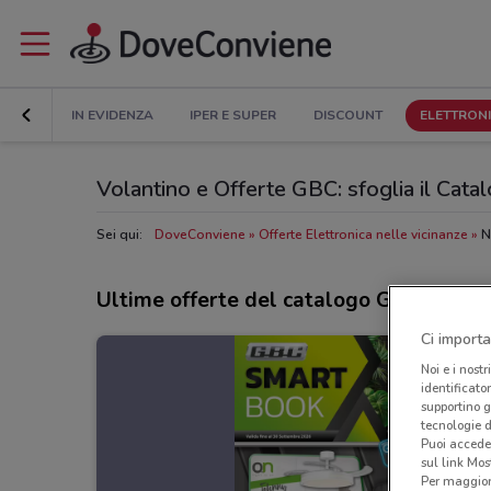
IN EVIDENZA
IPER E SUPER
DISCOUNT
ELETTRON
Volantino e Offerte GBC: sfoglia il Cata
Sei qui:
DoveConviene
Offerte Elettronica nelle vicinanze
N
Ultime offerte del catalogo GBC
Ci importa
Noi e i nostr
identificato
supportino g
tecnologie d
Puoi accede
sul link Mos
Per maggiori