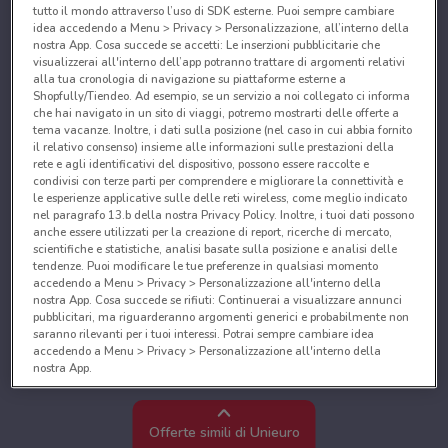
tutto il mondo attraverso l’uso di SDK esterne. Puoi sempre cambiare
idea accedendo a Menu > Privacy > Personalizzazione, all’interno della
nostra App. Cosa succede se accetti: Le inserzioni pubblicitarie che
visualizzerai all'interno dell’app potranno trattare di argomenti relativi
alla tua cronologia di navigazione su piattaforme esterne a
Shopfully/Tiendeo. Ad esempio, se un servizio a noi collegato ci informa
che hai navigato in un sito di viaggi, potremo mostrarti delle offerte a
tema vacanze. Inoltre, i dati sulla posizione (nel caso in cui abbia fornito
il relativo consenso) insieme alle informazioni sulle prestazioni della
rete e agli identificativi del dispositivo, possono essere raccolte e
condivisi con terze parti per comprendere e migliorare la connettività e
le esperienze applicative sulle delle reti wireless, come meglio indicato
nel paragrafo 13.b della nostra Privacy Policy. Inoltre, i tuoi dati possono
anche essere utilizzati per la creazione di report, ricerche di mercato,
scientifiche e statistiche, analisi basate sulla posizione e analisi delle
tendenze. Puoi modificare le tue preferenze in qualsiasi momento
accedendo a Menu > Privacy > Personalizzazione all'interno della
nostra App. Cosa succede se rifiuti: Continuerai a visualizzare annunci
pubblicitari, ma riguarderanno argomenti generici e probabilmente non
saranno rilevanti per i tuoi interessi. Potrai sempre cambiare idea
accedendo a Menu > Privacy > Personalizzazione all'interno della
nostra App.
Noi e i nostri partner trattiamo i dati per fornire:
Utilizzare dati di geolocalizzazione precisi. Scansione attiva delle
Offerte simili di Unieuro
caratteristiche del dispositivo ai fini dell’identificazione. Archiviare