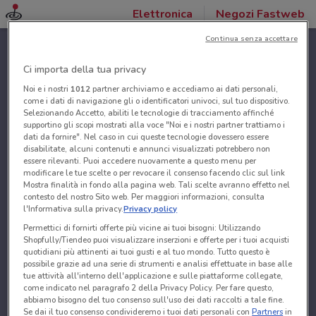
Elettronica
Negozi Fastweb
Continua senza accettare
Ci importa della tua privacy
Noi e i nostri
1012
partner archiviamo e accediamo ai dati personali,
come i dati di navigazione gli o identificatori univoci, sul tuo dispositivo.
Selezionando Accetto, abiliti le tecnologie di tracciamento affinché
supportino gli scopi mostrati alla voce "Noi e i nostri partner trattiamo i
dati da fornire". Nel caso in cui queste tecnologie dovessero essere
disabilitate, alcuni contenuti e annunci visualizzati potrebbero non
essere rilevanti. Puoi accedere nuovamente a questo menu per
modificare le tue scelte o per revocare il consenso facendo clic sul link
Mostra finalità in fondo alla pagina web. Tali scelte avranno effetto nel
contesto del nostro Sito web. Per maggiori informazioni, consulta
l'Informativa sulla privacy.
Privacy policy
Permettici di fornirti offerte più vicine ai tuoi bisogni: Utilizzando
Shopfully/Tiendeo puoi visualizzare inserzioni e offerte per i tuoi acquisti
quotidiani più attinenti ai tuoi gusti e al tuo mondo. Tutto questo è
possibile grazie ad una serie di strumenti e analisi effettuate in base alle
tue attività all'interno dell'applicazione e sulle piattaforme collegate,
come indicato nel paragrafo 2 della Privacy Policy. Per fare questo,
abbiamo bisogno del tuo consenso sull'uso dei dati raccolti a tale fine.
Se dai il tuo consenso condivideremo i tuoi dati personali con
Partners
in